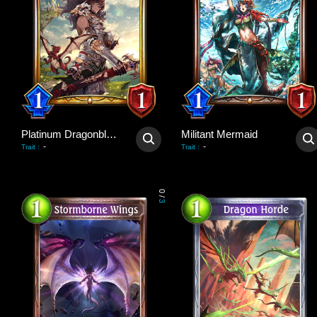
Platinum Dragonblader
Militant Mermaid
-
-
Trait
:
Trait
:
0
/
3