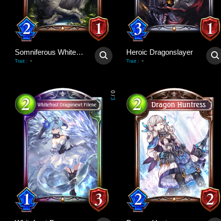
Somniferous Whitewyrm
Heroic Dragonslayer
-
-
Trait
:
Trait
:
0
/
3