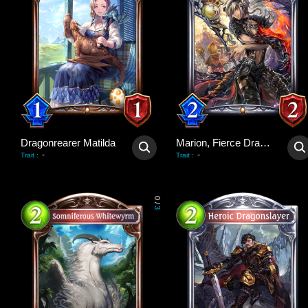
Dragonrearer Matilda
Marion, Fierce Dragonewt
-
-
Trait
:
Trait
:
0
/
3