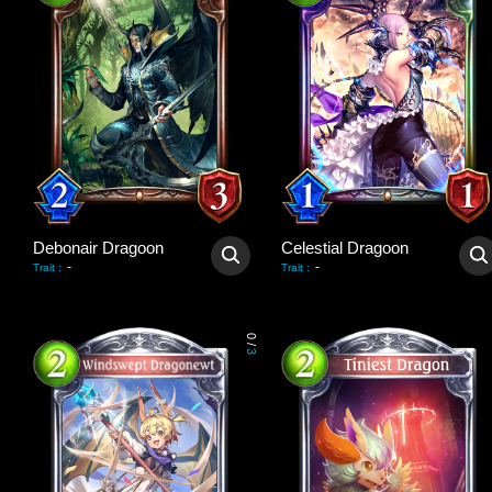
Debonair Dragoon
Celestial Dragoon
-
-
Trait
:
Trait
:
0
/
3