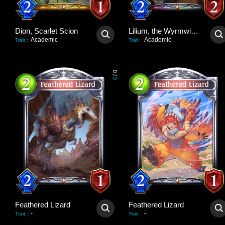
Dion, Scarlet Scion
Lilium, the Wyrmwitch
Academic
Academic
Trait
:
Trait
:
0
/
3
Feathered Lizard
Feathered Lizard
-
-
Trait
:
Trait
: