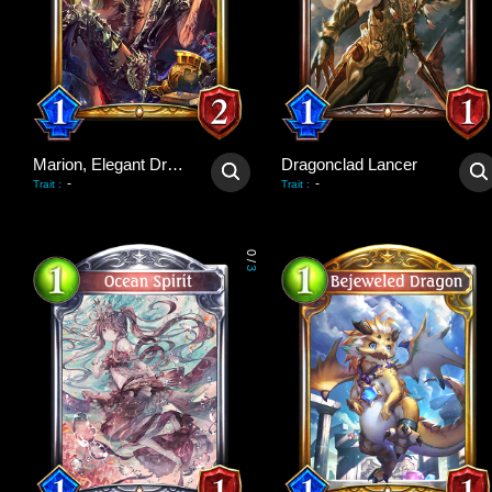
Marion, Elegant Dragonewt
Dragonclad Lancer
-
-
Trait
:
Trait
:
0
/
3