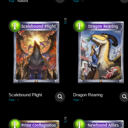
Natura
-
Trait
:
Trait
:
0
/
3
Scalebound Plight
Dragon Rearing
-
-
Trait
:
Trait
:
0
/
3