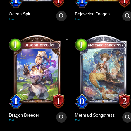
Ocean Spirit
Bejeweled Dragon
-
-
Trait
:
Trait
:
0
/
3
Dragon Breeder
Mermaid Songstress
-
-
Trait
:
Trait
: