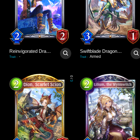
Reinvigorated Dragoon
Swiftblade Dragonewt
-
Armed
Trait
:
Trait
:
0
/
3