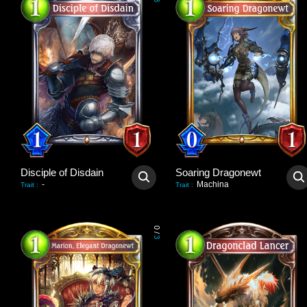
3
Disciple of Disdain
Soaring Dragonewt
-
Machina
Trait
:
Trait
:
0
/
3