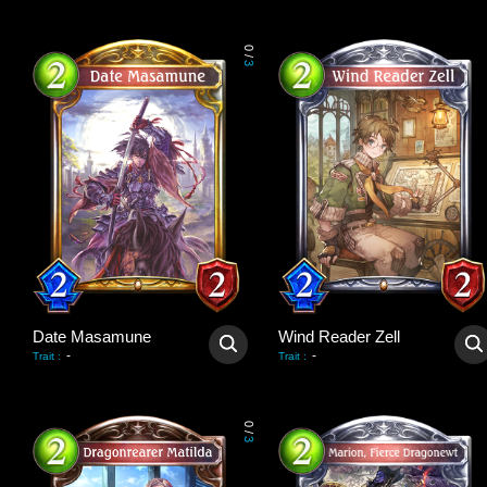
0
/
3
Date Masamune
Wind Reader Zell
-
-
Trait
:
Trait
:
0
/
3