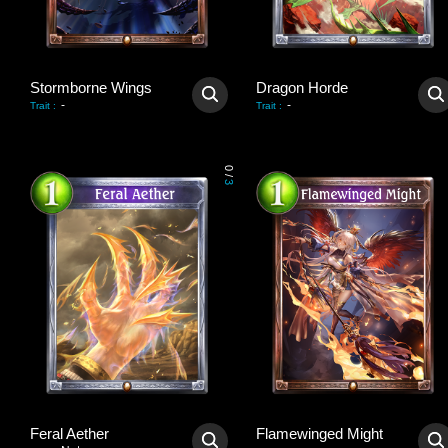
Stormborne Wings
Dragon Horde
-
-
Trait
:
Trait
:
0
/
3
Feral Aether
Flamewinged Might