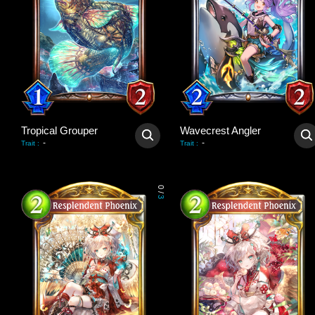
Tropical Grouper
Wavecrest Angler
-
-
Trait
:
Trait
:
0
/
3