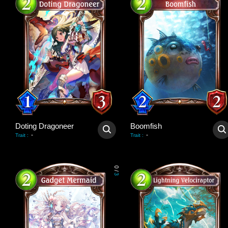
Doting Dragoneer
Boomfish
-
-
Trait
:
Trait
:
0
/
3