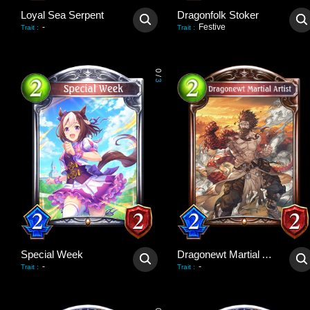
Loyal Sea Serpent
Dragonfolk Stoker
-
Festive
Trait
:
Trait
:
0
/
3
Special Week
Dragonewt Martial Artist
-
-
Trait
:
Trait
: