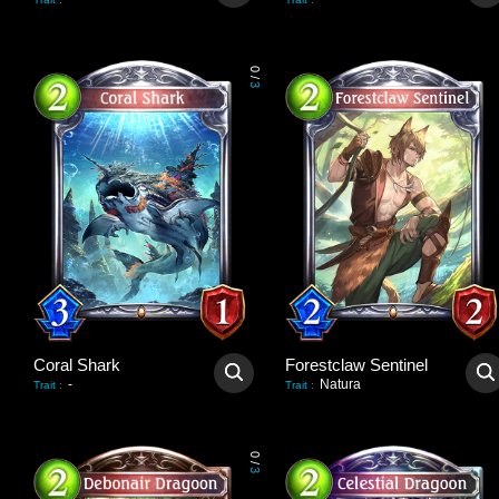
0
/
3
Coral Shark
Forestclaw Sentinel
-
Natura
Trait
:
Trait
:
0
/
3