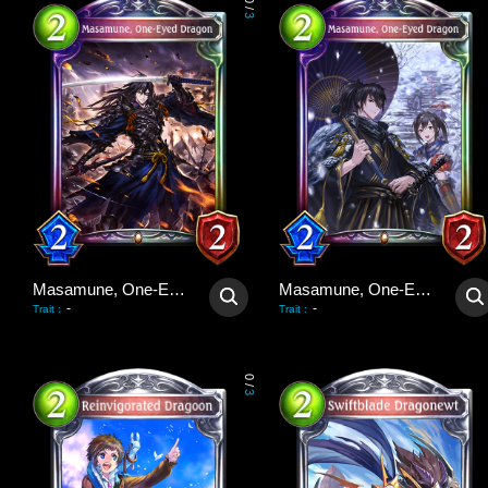
0
/
3
Masamune, One-Eyed Dragon
Masamune, One-Eyed Dragon
-
-
Trait
:
Trait
:
0
/
3