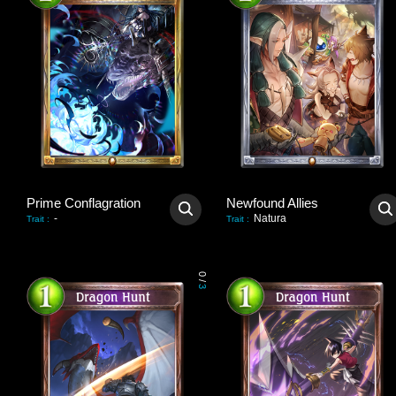
Prime Conflagration
Newfound Allies
-
Natura
Trait
:
Trait
:
0
/
3