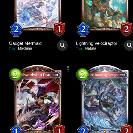
Gadget Mermaid
Lightning Velociraptor
Machina
Natura
Trait
:
Trait
:
0
/
3