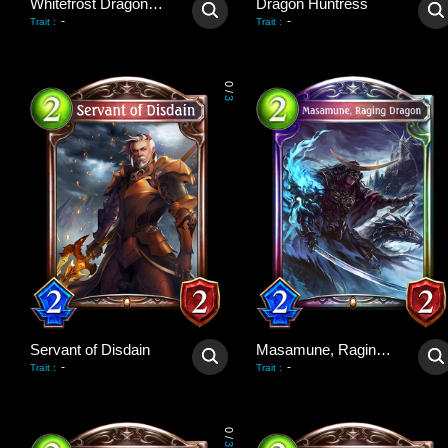
Whitefrost Dragonewt Filene
Dragon Huntress
-
-
Trait
:
Trait
:
0
/
3
Servant of Disdain
Masamune, Raging Dragon
-
-
Trait
:
Trait
:
0
/
3