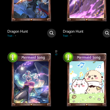
Dragon Hunt
Dragon Hunt
-
-
Trait
:
Trait
:
0
/
3