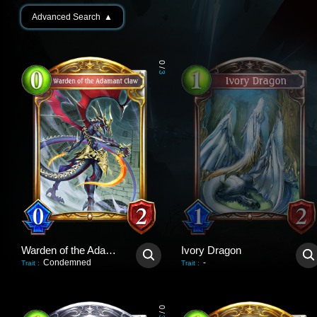
Advanced Search
▲
0
/
3
Warden of the Adamant Claw
Ivory Dragon
Condemned
-
Trait
:
Trait
:
0
/