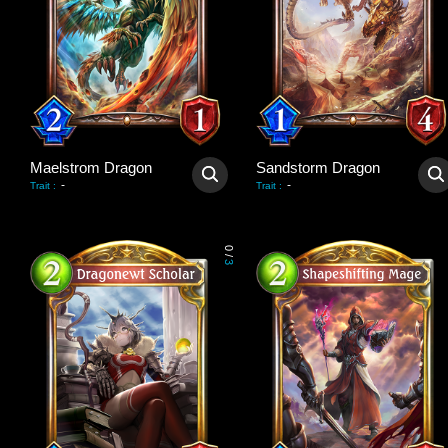
Maelstrom Dragon
Sandstorm Dragon
-
-
Trait
:
Trait
:
0
/
3