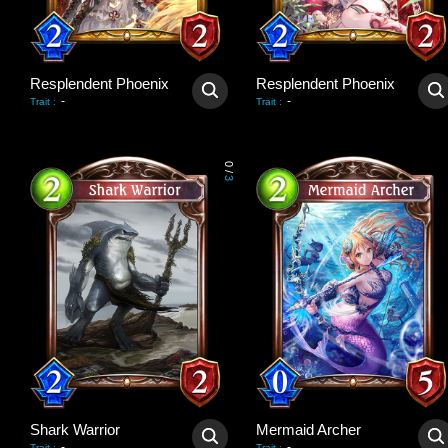
Resplendent Phoenix
Resplendent Phoenix
-
-
Trait
:
Trait
:
0
/
3
Shark Warrior
Mermaid Archer
-
-
Trait
:
Trait
: