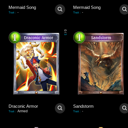
Mermaid Song
Mermaid Song
-
-
Trait
:
Trait
:
0
/
3
Draconic Armor
Sandstorm
Armed
-
Trait
:
Trait
: