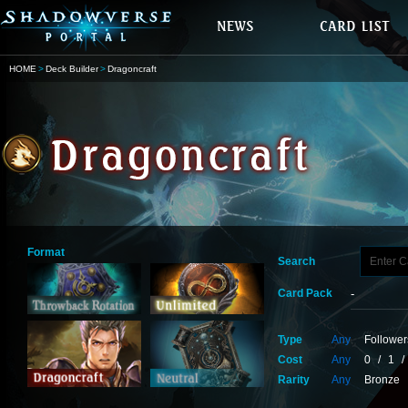
HOME
Deck Builder
Dragoncraft
Format
Search
Card Pack
Type
Any
Follower
Cost
Any
0
/
1
/
Rarity
Any
Bronze