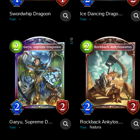
Swordwhip Dragoon
Ice Dancing Dragonewt
-
-
Trait
:
Trait
:
0
/
3
Garyu, Supreme Dragonkin
Rockback Ankylosaurus
-
Natura
Trait
:
Trait
: