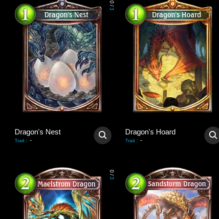
0
/
3
Dragon's Nest
Dragon's Hoard
-
-
Trait
:
Trait
:
0
/
3