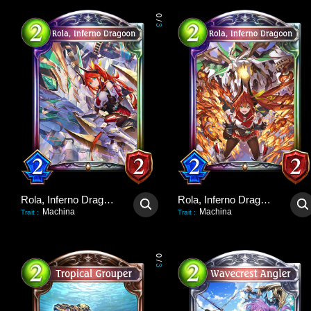
0
/
3
Rola, Inferno Dragoon
Rola, Inferno Dragoon
Machina
Machina
Trait
:
Trait
:
0
/
3