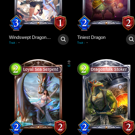
Windswept Dragonewt
Tiniest Dragon
-
-
Trait
:
Trait
:
0
/
3