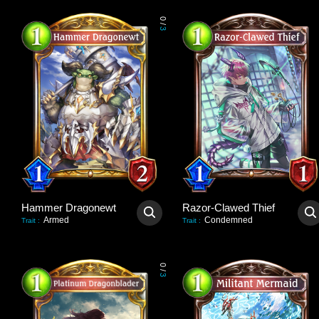
0
/
3
Hammer Dragonewt
Razor-Clawed Thief
Armed
Condemned
Trait
:
Trait
:
0
/
3