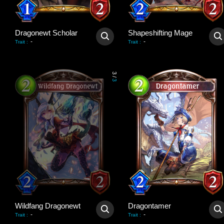
Dragonewt Scholar
Shapeshifting Mage
-
-
Trait
:
Trait
:
3
/
3
Wildfang Dragonewt
Dragontamer
-
-
Trait
:
Trait
: