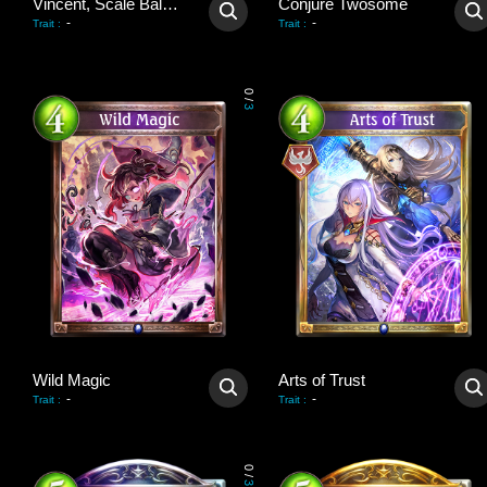
Vincent, Scale Balancer
Conjure Twosome
-
-
Trait
:
Trait
:
0
/
3
Wild Magic
Arts of Trust
-
-
Trait
:
Trait
:
0
/
3