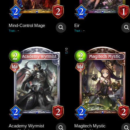
Mind-Control Mage
Eir
-
-
Trait
:
Trait
:
0
/
3
Academy Wyrmist
Magitech Mystic