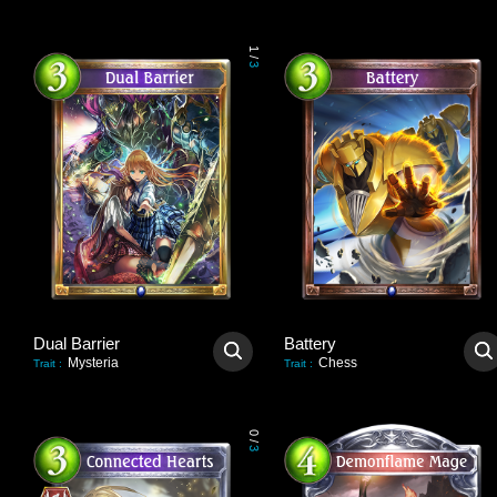
1
/
3
Dual Barrier
Battery
Mysteria
Chess
Trait
:
Trait
:
0
/
3