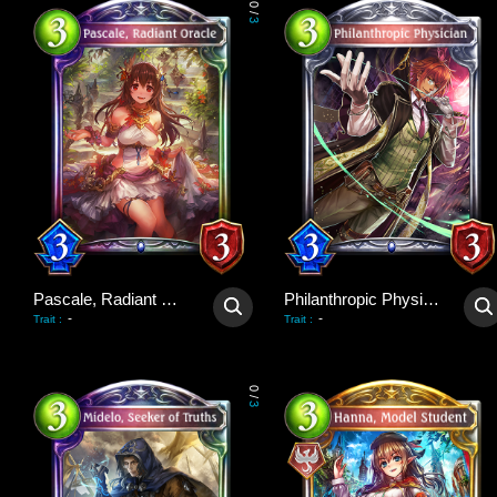
0
/
3
Pascale, Radiant Oracle
Philanthropic Physician
-
-
Trait
:
Trait
:
0
/
3