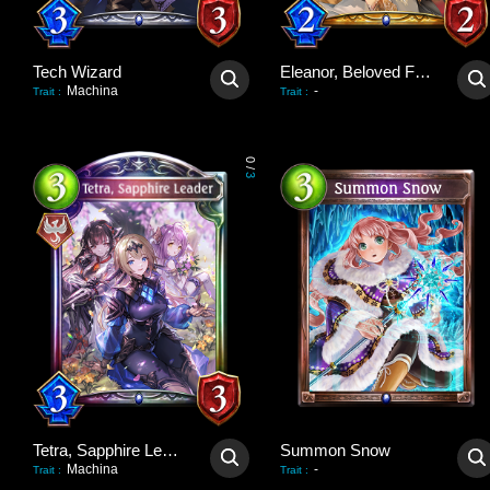
Tech Wizard
Eleanor, Beloved Flower
Machina
-
Trait
:
Trait
:
0
/
3
Tetra, Sapphire Leader
Summon Snow
Machina
-
Trait
:
Trait
: