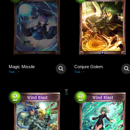
Magic Missile
Conjure Golem
-
-
Trait
:
Trait
:
0
/
3