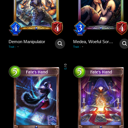
Demon Manipulator
Medea, Woeful Sorceress
-
-
Trait
:
Trait
:
0
/
3