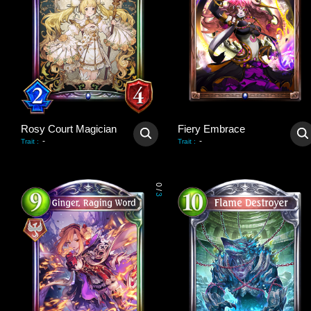
Rosy Court Magician
Fiery Embrace
-
-
Trait
:
Trait
:
0
/
3