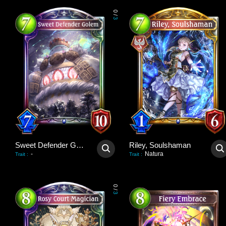
0
/
3
Sweet Defender Golem
Riley, Soulshaman
-
Natura
Trait
:
Trait
:
0
/
3