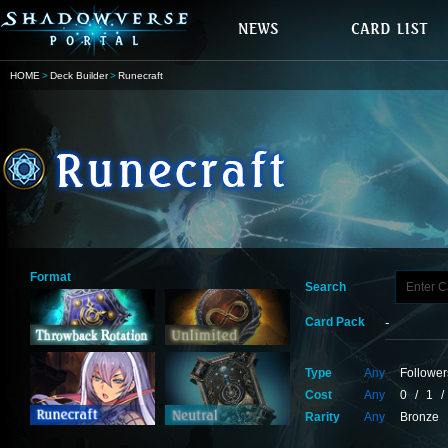
HOME
Deck Builder
Runecraft
Format
Search
Card Pack
Type
Any
Follower
Cost
Any
0
/
1
/
Rarity
Any
Bronze