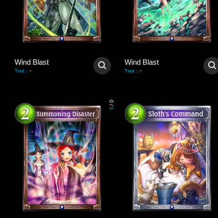
Wind Blast
Wind Blast
-
-
Trait
:
Trait
:
0
/
3