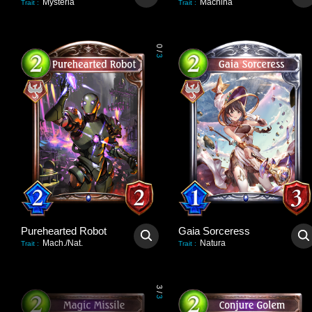
Mysteria
Machina
Trait
:
Trait
:
0
/
3
Purehearted Robot
Gaia Sorceress
Mach./Nat.
Natura
Trait
:
Trait
:
3
/
3