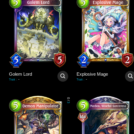
Golem Lord
Explosive Mage
-
-
Trait
:
Trait
:
0
/
3