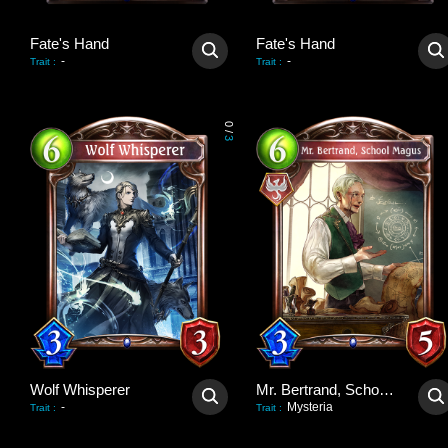
Fate's Hand
Fate's Hand
-
-
Trait
:
Trait
:
0
/
3
Wolf Whisperer
Mr. Bertrand, School Magus
-
Mysteria
Trait
:
Trait
: