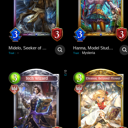
Midelo, Seeker of Truths
Hanna, Model Student
-
Mysteria
Trait
:
Trait
:
0
/
3