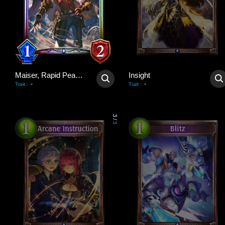
Maiser, Rapid Peacekeeper
Insight
-
-
Trait
:
Trait
:
3
/
3