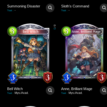
Summoning Disaster
Sloth's Command
-
-
Trait
:
Trait
:
0
/
3
Bell Witch
Anne, Brilliant Mage
Mys./Acad.
Mys./Acad.
Trait
:
Trait
: