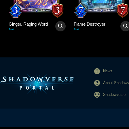
Ginger, Raging Word
Flame Destroyer
-
-
Trait
:
Trait
:
News
About Shadowve
Shadowverse