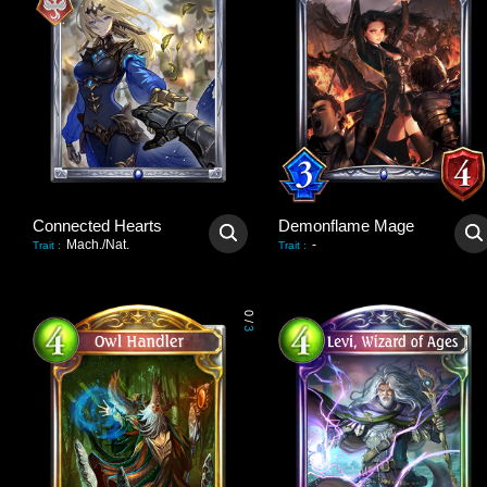
Connected Hearts
Demonflame Mage
Mach./Nat.
-
Trait
:
Trait
:
0
/
3