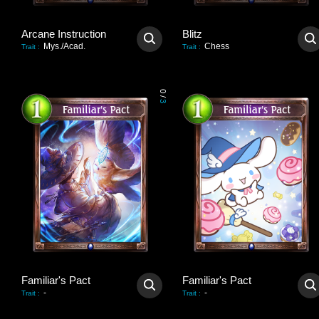
Arcane Instruction
Blitz
Mys./Acad.
Chess
Trait
:
Trait
:
0
/
3
Familiar's Pact
Familiar's Pact
-
-
Trait
:
Trait
: