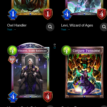
Owl Handler
Levi, Wizard of Ages
-
-
Trait
:
Trait
:
0
/
3