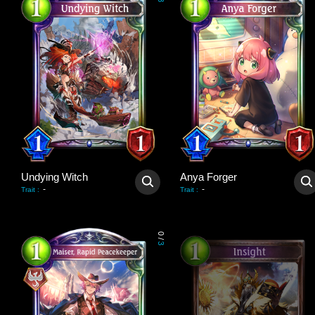
3
Undying Witch
Anya Forger
-
-
Trait
:
Trait
:
0
/
3