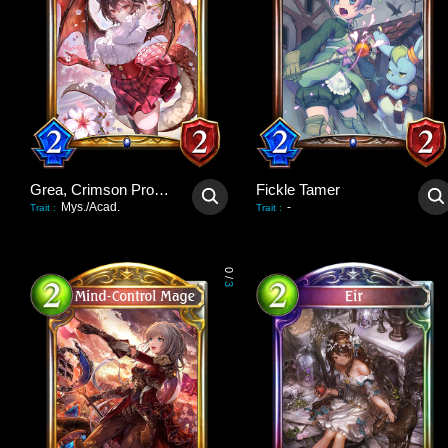
Grea, Crimson Promise
Fickle Tamer
Mys./Acad.
-
Trait
:
Trait
:
0
/
3