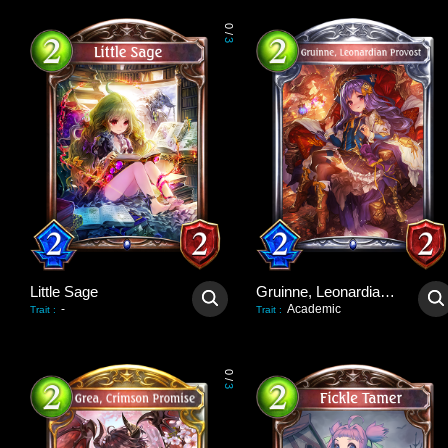
0
/
3
Little Sage
Gruinne, Leonardian Provost
-
Academic
Trait
:
Trait
:
0
/
3