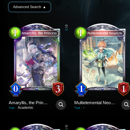
Advanced Search
▲
0
/
3
Amaryllis, the Princess
Multielemental Neophyte
Academic
-
Trait
:
Trait
:
0
/