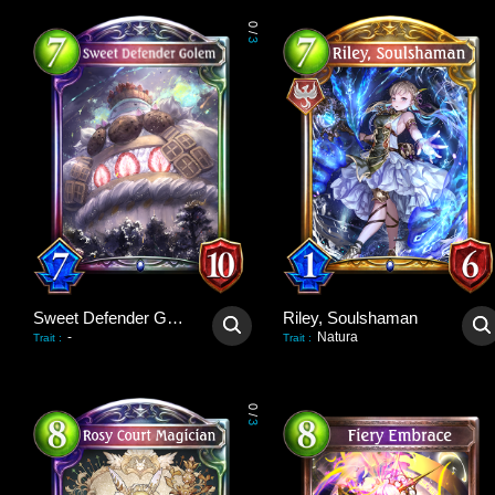
0
/
3
Sweet Defender Golem
Riley, Soulshaman
-
Natura
Trait
:
Trait
:
0
/
3