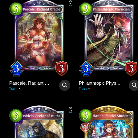
0
/
3
Pascale, Radiant Oracle
Philanthropic Physician
-
-
Trait
:
Trait
:
0
/
3