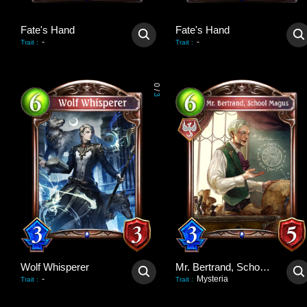
Fate's Hand
Fate's Hand
-
-
Trait
:
Trait
:
0
/
3
Wolf Whisperer
Mr. Bertrand, School Magus
-
Mysteria
Trait
:
Trait
: