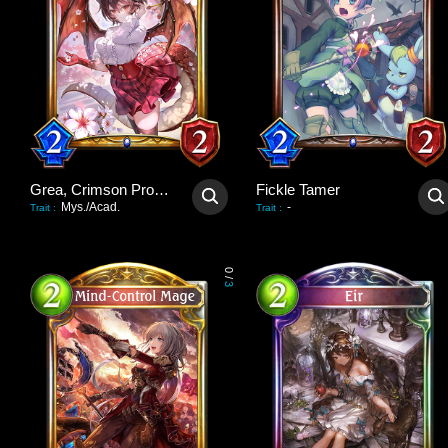
Grea, Crimson Promise
Fickle Tamer
Mys./Acad.
-
Trait
:
Trait
:
0
/
3