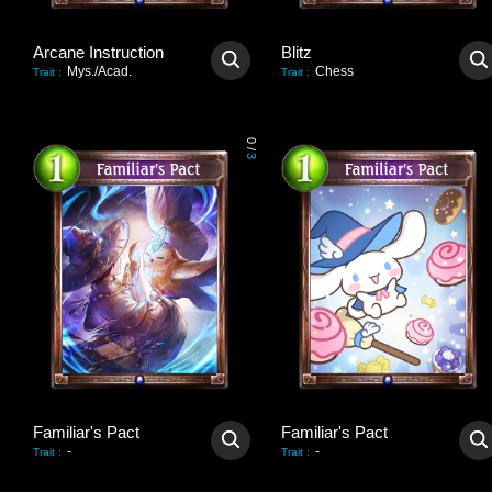
Arcane Instruction
Blitz
Mys./Acad.
Chess
Trait
:
Trait
:
0
/
3
Familiar's Pact
Familiar's Pact
-
-
Trait
:
Trait
: