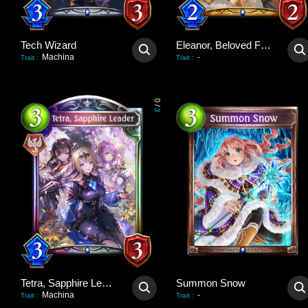
Tech Wizard
Eleanor, Beloved Flower
Machina
-
Trait
:
Trait
:
0
/
3
Tetra, Sapphire Leader
Summon Snow
Machina
-
Trait
:
Trait
: