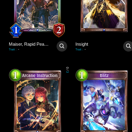
Maiser, Rapid Peacekeeper
Insight
-
-
Trait
:
Trait
:
0
/
3