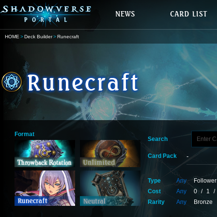
HOME
Deck Builder
Runecraft
Format
Search
Card Pack
Type
Any
Follower
Cost
Any
0
/
1
/
Rarity
Any
Bronze