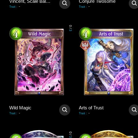
Vincent, Scale Balancer
Conjure Twosome
-
-
Trait
:
Trait
:
0
/
3
Wild Magic
Arts of Trust
-
-
Trait
:
Trait
:
0
/
3