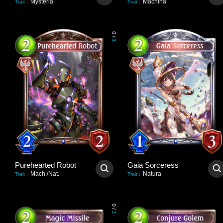
Mysteria
Machina
Trait
:
Trait
:
0
/
3
Purehearted Robot
Gaia Sorceress
Mach./Nat.
Natura
Trait
:
Trait
:
0
/
3