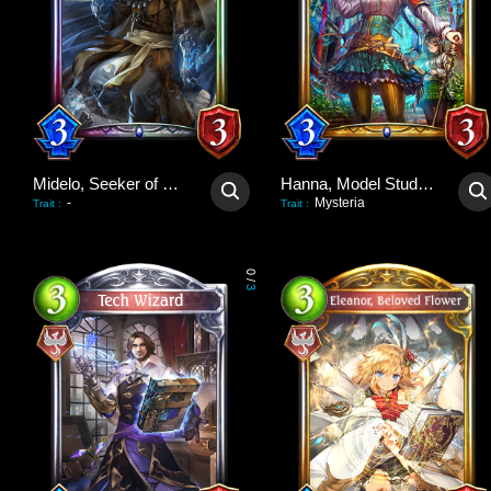
Midelo, Seeker of Truths
Hanna, Model Student
-
Mysteria
Trait
:
Trait
:
0
/
3