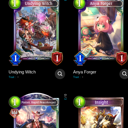
3
Undying Witch
Anya Forger
-
-
Trait
:
Trait
:
0
/
3