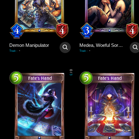
Demon Manipulator
Medea, Woeful Sorceress
-
-
Trait
:
Trait
:
0
/
3