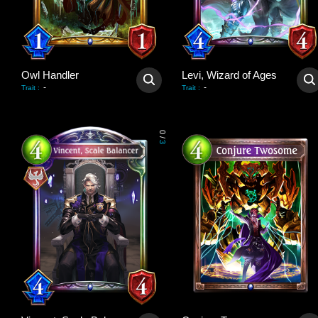
Owl Handler
Levi, Wizard of Ages
-
-
Trait
:
Trait
:
0
/
3