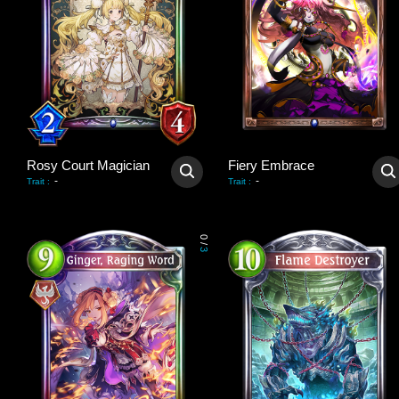
Rosy Court Magician
Fiery Embrace
-
-
Trait
:
Trait
:
0
/
3