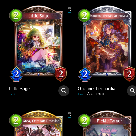
0
/
3
Little Sage
Gruinne, Leonardian Provost
-
Academic
Trait
:
Trait
:
0
/
3