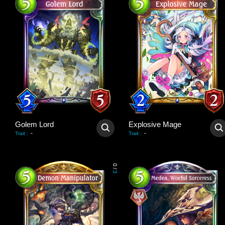
Golem Lord
Explosive Mage
-
-
Trait
:
Trait
:
0
/
3