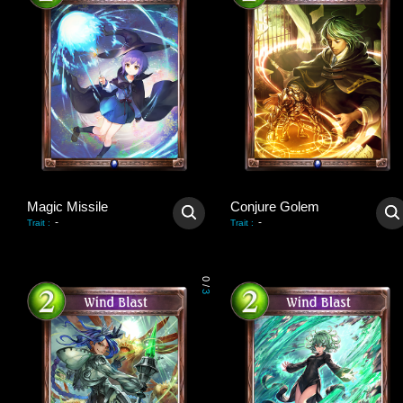
Magic Missile
Conjure Golem
-
-
Trait
:
Trait
:
0
/
3