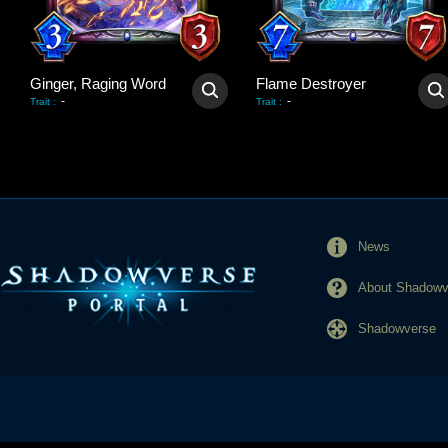
Ginger, Raging Word
Flame Destroyer
-
-
Trait
:
Trait
:
News
About Shadowve
Shadowverse