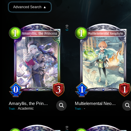
Advanced Search
▲
0
/
3
Amaryllis, the Princess
Multielemental Neophyte
Academic
-
Trait
:
Trait
:
0
/