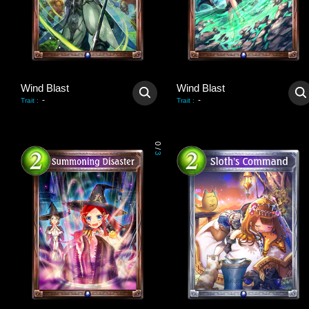
Wind Blast
Wind Blast
-
-
Trait
:
Trait
:
0
/
3