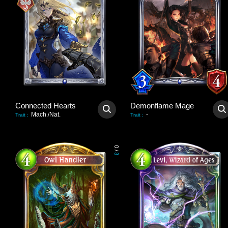
Connected Hearts
Demonflame Mage
Mach./Nat.
-
Trait
:
Trait
:
0
/
3