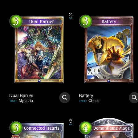
0
/
3
Dual Barrier
Battery
Mysteria
Chess
Trait
:
Trait
:
0
/
3