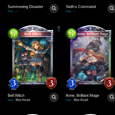
Summoning Disaster
Sloth's Command
-
-
Trait
:
Trait
:
0
/
3
Bell Witch
Anne, Brilliant Mage
Mys./Acad.
Mys./Acad.
Trait
:
Trait
: