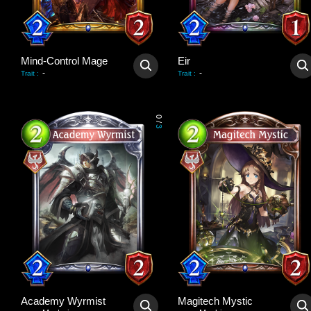
Mind-Control Mage
Eir
-
-
Trait
:
Trait
:
0
/
3
Academy Wyrmist
Magitech Mystic