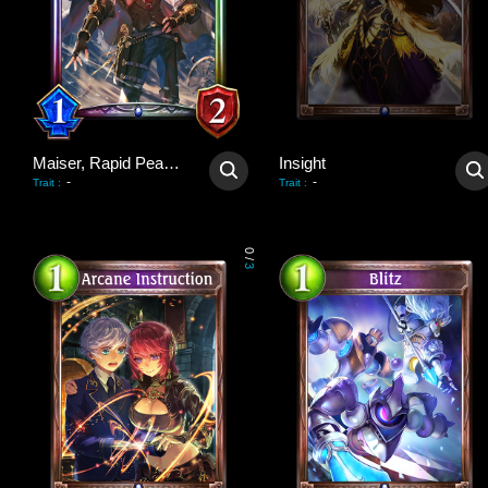
Maiser, Rapid Peacekeeper
Insight
-
-
Trait
:
Trait
:
0
/
3