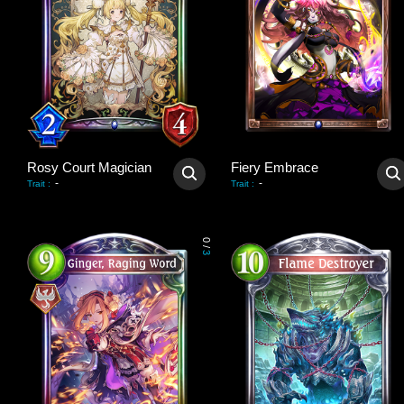
Rosy Court Magician
Fiery Embrace
-
-
Trait
:
Trait
:
0
/
3