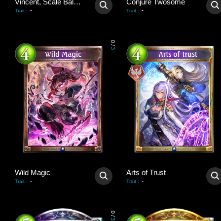
Vincent, Scale Balancer
Conjure Twosome
-
-
Trait
:
Trait
:
0
/
3
Wild Magic
Arts of Trust
-
-
Trait
:
Trait
:
0
/
3