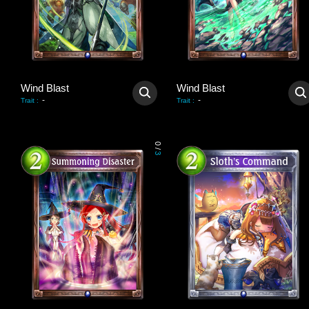
Wind Blast
Wind Blast
-
-
Trait
:
Trait
:
0
/
3