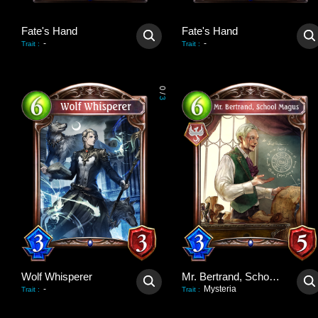
Fate's Hand
Fate's Hand
-
-
Trait
:
Trait
:
0
/
3
Wolf Whisperer
Mr. Bertrand, School Magus
-
Mysteria
Trait
:
Trait
: