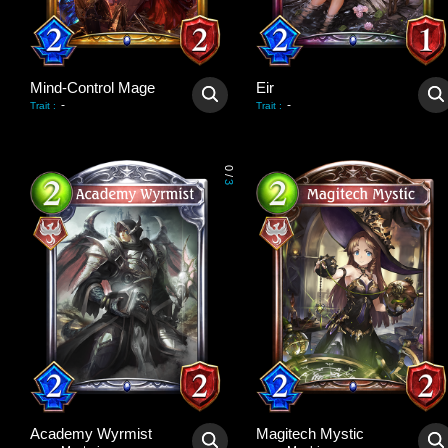
Mind-Control Mage
Eir
-
-
Trait
:
Trait
:
0
/
3
Academy Wyrmist
Magitech Mystic