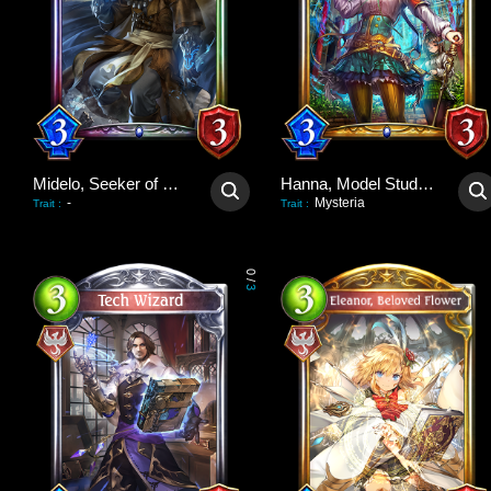
Midelo, Seeker of Truths
Hanna, Model Student
-
Mysteria
Trait
:
Trait
:
0
/
3