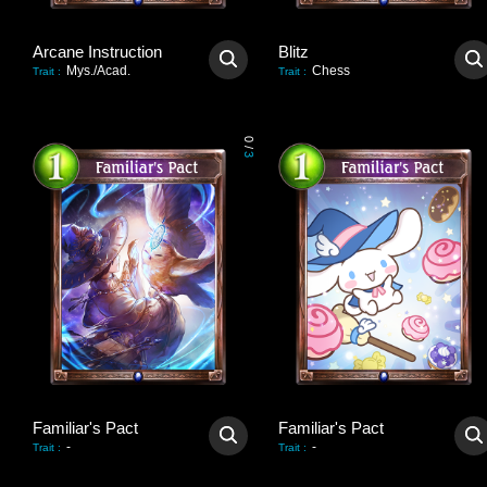
Arcane Instruction
Blitz
Mys./Acad.
Chess
Trait
:
Trait
:
0
/
3
Familiar's Pact
Familiar's Pact
-
-
Trait
:
Trait
: