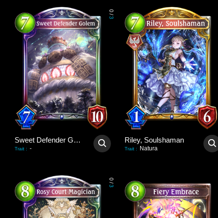
0
/
3
Sweet Defender Golem
Riley, Soulshaman
-
Natura
Trait
:
Trait
:
0
/
3