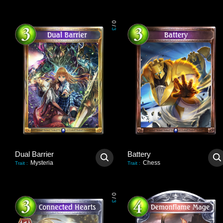
0
/
3
Dual Barrier
Battery
Mysteria
Chess
Trait
:
Trait
:
0
/
3