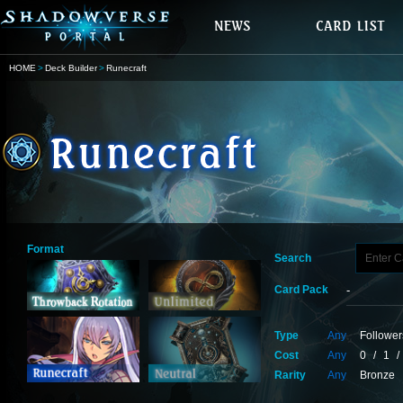
HOME
Deck Builder
Runecraft
Format
Search
Card Pack
Type
Any
Follower
Cost
Any
0
/
1
/
Rarity
Any
Bronze