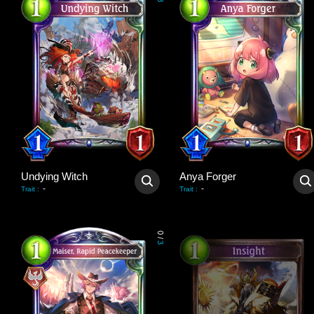
3
Undying Witch
Anya Forger
-
-
Trait
:
Trait
:
0
/
3