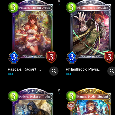
0
/
3
Pascale, Radiant Oracle
Philanthropic Physician
-
-
Trait
:
Trait
:
0
/
3