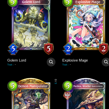
Golem Lord
Explosive Mage
-
-
Trait
:
Trait
:
0
/
3