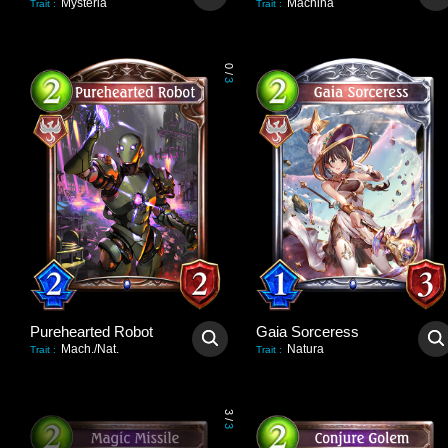
Mysteria
Machina
Trait
:
Trait
:
0
/
3
Purehearted Robot
Gaia Sorceress
Mach./Nat.
Natura
Trait
:
Trait
:
3
/
3