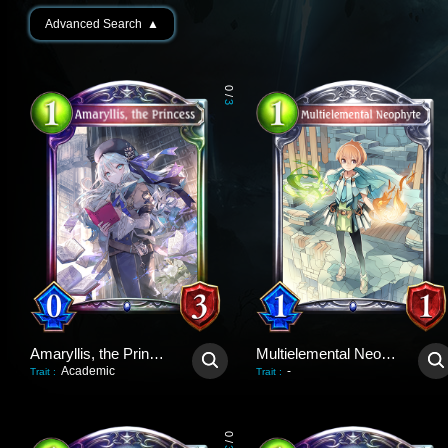
Advanced Search
▲
0
/
3
Amaryllis, the Princess
Multielemental Neophyte
Academic
-
Trait
:
Trait
:
0
/