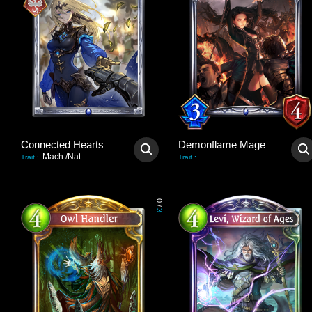
Connected Hearts
Demonflame Mage
Mach./Nat.
-
Trait
:
Trait
:
0
/
3