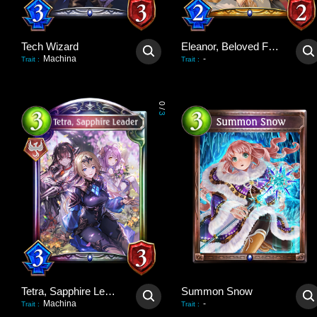
Tech Wizard
Eleanor, Beloved Flower
Machina
-
Trait
:
Trait
:
0
/
3
Tetra, Sapphire Leader
Summon Snow
Machina
-
Trait
:
Trait
: