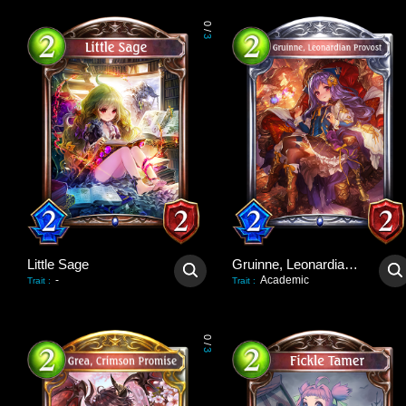
0
/
3
Little Sage
Gruinne, Leonardian Provost
-
Academic
Trait
:
Trait
:
0
/
3