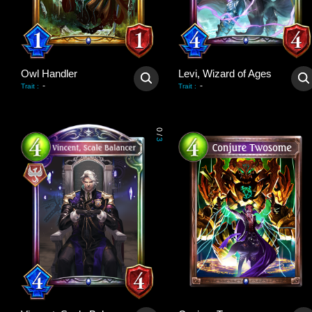
Owl Handler
Levi, Wizard of Ages
-
-
Trait
:
Trait
:
0
/
3