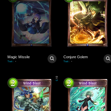
Magic Missile
Conjure Golem
-
-
Trait
:
Trait
:
0
/
3