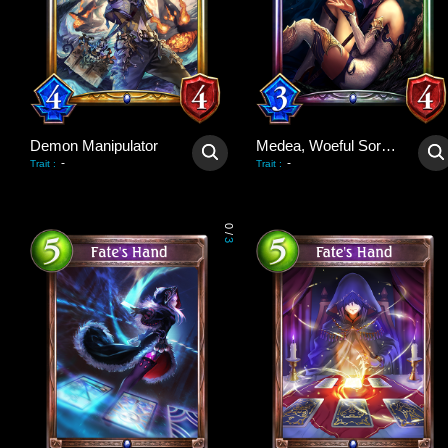
Demon Manipulator
Medea, Woeful Sorceress
-
-
Trait
:
Trait
:
0
/
3