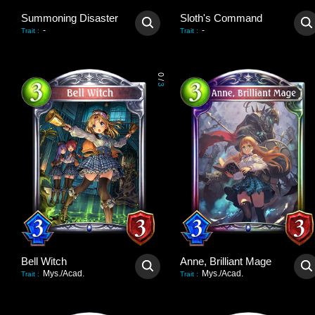
Summoning Disaster
Sloth's Command
-
-
Trait
:
Trait
:
0
/
3
Bell Witch
Anne, Brilliant Mage
Mys./Acad.
Mys./Acad.
Trait
:
Trait
: