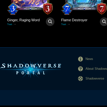
Ginger, Raging Word
Flame Destroyer
-
-
Trait
:
Trait
:
News
About Shadowve
Shadowverse