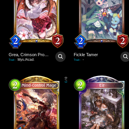
Grea, Crimson Promise
Fickle Tamer
Mys./Acad.
-
Trait
:
Trait
:
0
/
3