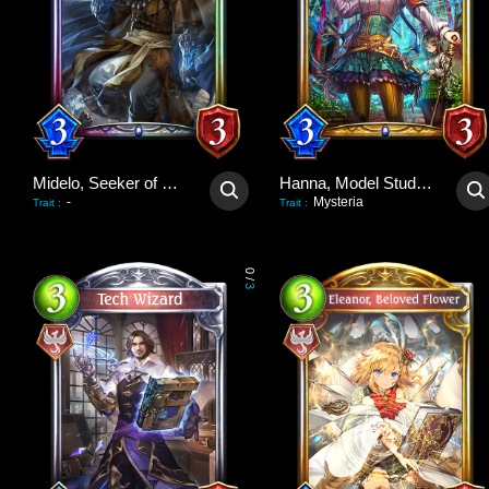
Midelo, Seeker of Truths
Hanna, Model Student
-
Mysteria
Trait
:
Trait
:
0
/
3