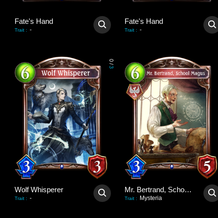
Fate's Hand
Fate's Hand
-
-
Trait
:
Trait
:
0
/
3
Wolf Whisperer
Mr. Bertrand, School Magus
-
Mysteria
Trait
:
Trait
: