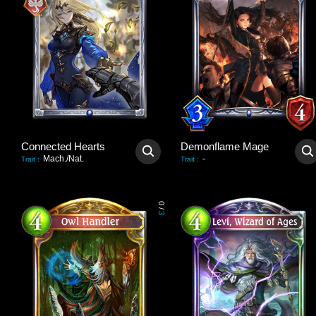
Connected Hearts
Demonflame Mage
Mach./Nat.
-
Trait
:
Trait
:
0
/
3