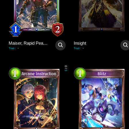
Maiser, Rapid Peacekeeper
Insight
-
-
Trait
:
Trait
:
0
/
3