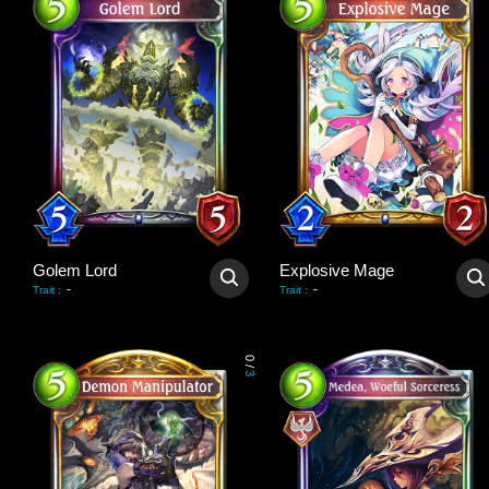
Golem Lord
Explosive Mage
-
-
Trait
:
Trait
:
0
/
3