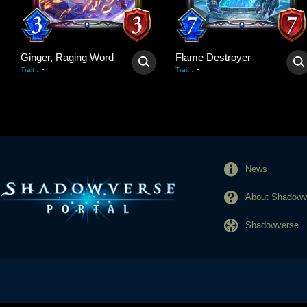
Ginger, Raging Word
Flame Destroyer
-
-
Trait
:
Trait
:
News
About Shadowve
Shadowverse