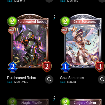
Mysteria
Machina
Trait
:
Trait
:
0
/
3
Purehearted Robot
Gaia Sorceress
Mach./Nat.
Natura
Trait
:
Trait
:
3
/
3