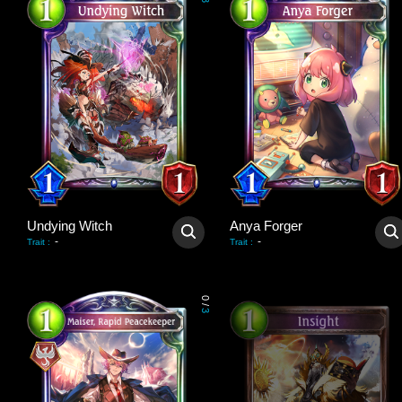
3
Undying Witch
Anya Forger
-
-
Trait
:
Trait
:
0
/
3