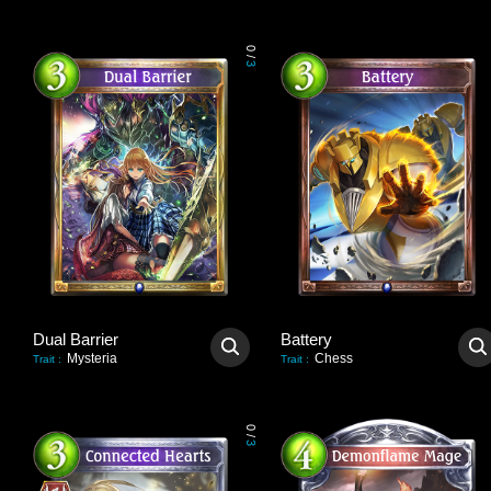
0
/
3
Dual Barrier
Battery
Mysteria
Chess
Trait
:
Trait
:
0
/
3