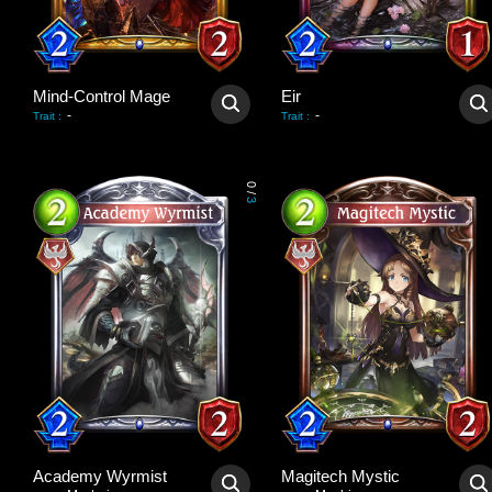
Mind-Control Mage
Eir
-
-
Trait
:
Trait
:
0
/
3
Academy Wyrmist
Magitech Mystic