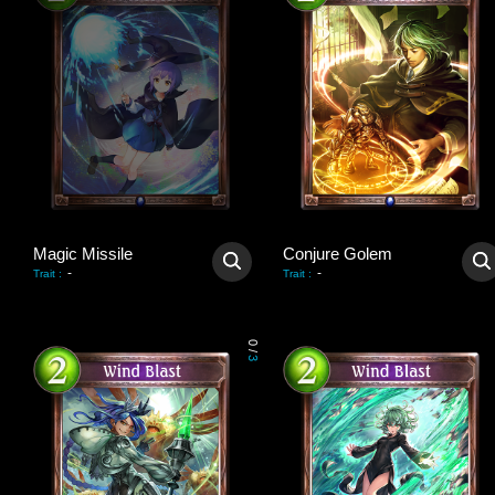
Magic Missile
Conjure Golem
-
-
Trait
:
Trait
:
0
/
3