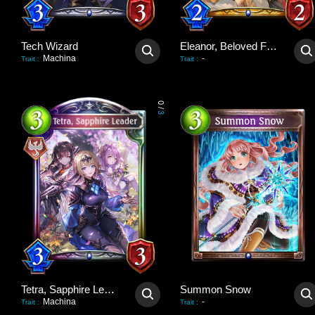
Tech Wizard
Eleanor, Beloved Flower
Machina
-
Trait
:
Trait
:
0
/
3
Tetra, Sapphire Leader
Summon Snow
Machina
-
Trait
:
Trait
: