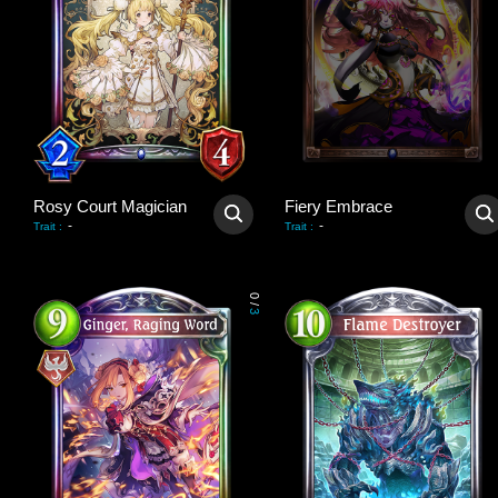
Rosy Court Magician
Fiery Embrace
-
-
Trait
:
Trait
:
0
/
3