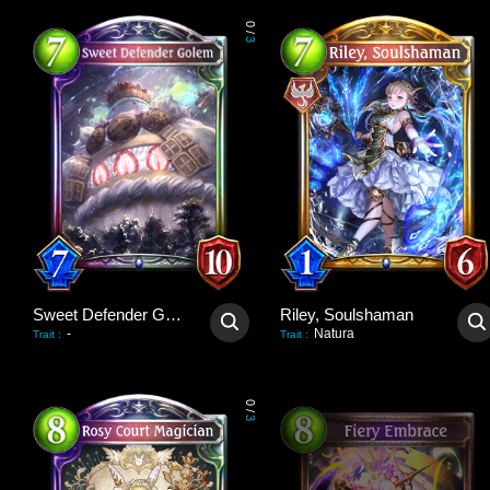
0
/
3
Sweet Defender Golem
Riley, Soulshaman
-
Natura
Trait
:
Trait
:
0
/
3