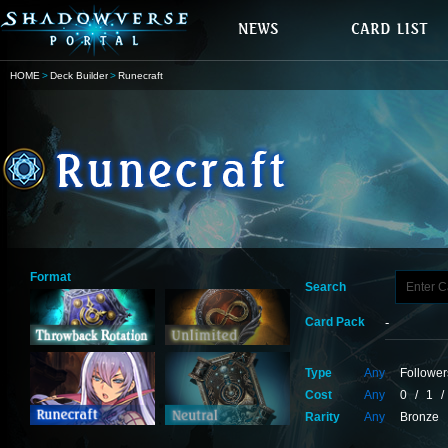
HOME
Deck Builder
Runecraft
Format
Search
Card Pack
Type
Any
Follower
Cost
Any
0
/
1
/
Rarity
Any
Bronze