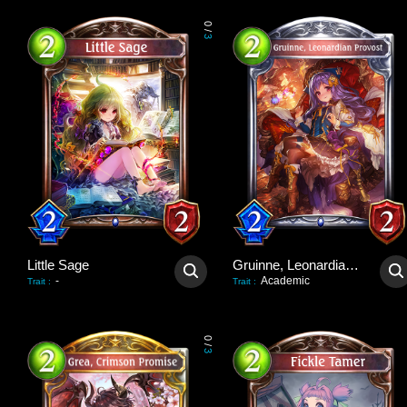
0
/
3
Little Sage
Gruinne, Leonardian Provost
-
Academic
Trait
:
Trait
:
0
/
3