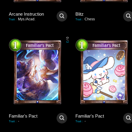
Arcane Instruction
Blitz
Mys./Acad.
Chess
Trait
:
Trait
:
0
/
3
Familiar's Pact
Familiar's Pact
-
-
Trait
:
Trait
: