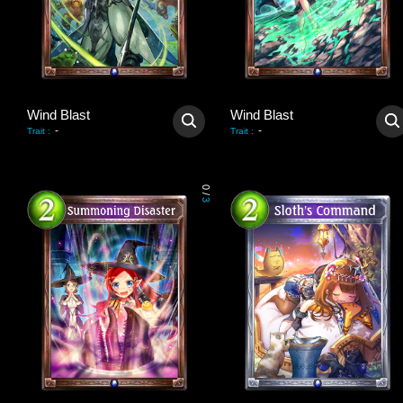
Wind Blast
Wind Blast
-
-
Trait
:
Trait
:
0
/
3