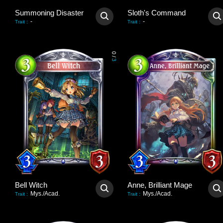
Summoning Disaster
Sloth's Command
-
-
Trait
:
Trait
:
0
/
3
Bell Witch
Anne, Brilliant Mage
Mys./Acad.
Mys./Acad.
Trait
:
Trait
: