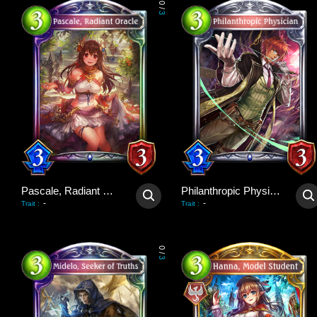
0
/
3
Pascale, Radiant Oracle
Philanthropic Physician
-
-
Trait
:
Trait
:
0
/
3