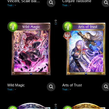
Vincent, Scale Balancer
Conjure Twosome
-
-
Trait
:
Trait
:
0
/
3
Wild Magic
Arts of Trust
-
-
Trait
:
Trait
:
0
/
3