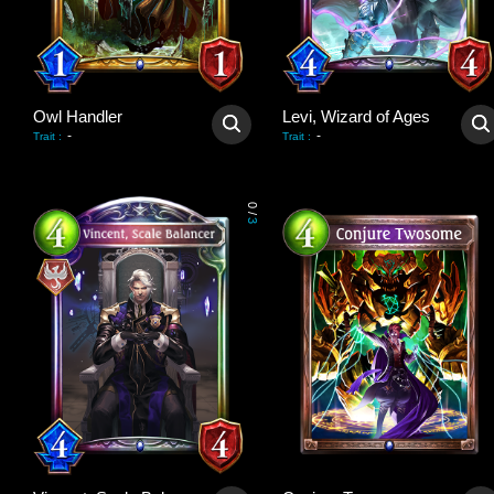
Owl Handler
Levi, Wizard of Ages
-
-
Trait
:
Trait
:
0
/
3