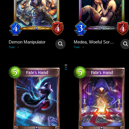
Demon Manipulator
Medea, Woeful Sorceress
-
-
Trait
:
Trait
:
0
/
3