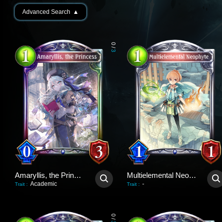
Advanced Search
▲
0
/
3
Amaryllis, the Princess
Multielemental Neophyte
Academic
-
Trait
:
Trait
:
0
/