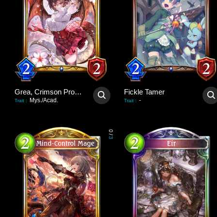
Grea, Crimson Promise
Fickle Tamer
Mys./Acad.
-
Trait
:
Trait
:
0
/
3