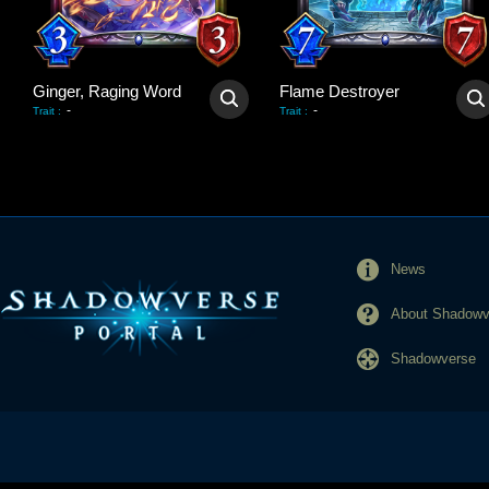
Ginger, Raging Word
Flame Destroyer
-
-
Trait
:
Trait
:
News
About Shadowve
Shadowverse