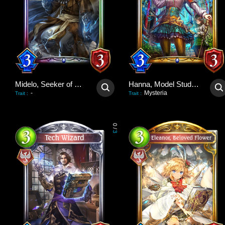
Midelo, Seeker of Truths
Hanna, Model Student
-
Mysteria
Trait
:
Trait
:
0
/
3