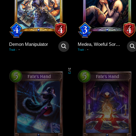
Demon Manipulator
Medea, Woeful Sorceress
-
-
Trait
:
Trait
:
3
/
3