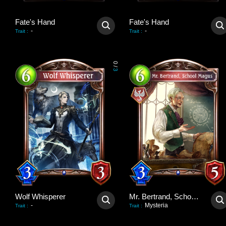
Fate's Hand
Fate's Hand
-
-
Trait
:
Trait
:
0
/
3
Wolf Whisperer
Mr. Bertrand, School Magus
-
Mysteria
Trait
:
Trait
: