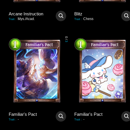
Arcane Instruction
Blitz
Mys./Acad.
Chess
Trait
:
Trait
:
0
/
3
Familiar's Pact
Familiar's Pact
-
-
Trait
:
Trait
: