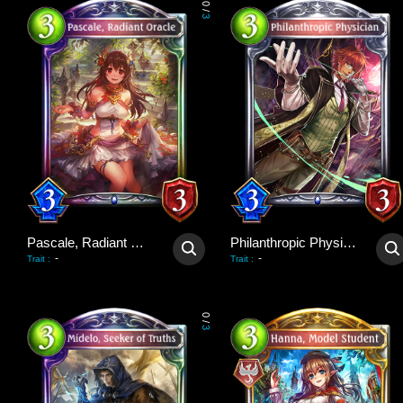
0
/
3
Pascale, Radiant Oracle
Philanthropic Physician
-
-
Trait
:
Trait
:
0
/
3