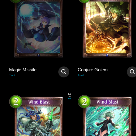
Magic Missile
Conjure Golem
-
-
Trait
:
Trait
:
2
/
3