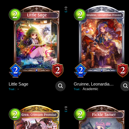
0
/
3
Little Sage
Gruinne, Leonardian Provost
-
Academic
Trait
:
Trait
:
0
/
3