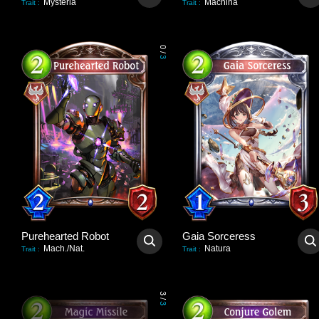
Mysteria
Machina
Trait
:
Trait
:
0
/
3
Purehearted Robot
Gaia Sorceress
Mach./Nat.
Natura
Trait
:
Trait
:
3
/
3