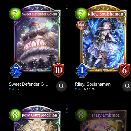
0
/
3
Sweet Defender Golem
Riley, Soulshaman
-
Natura
Trait
:
Trait
:
0
/
3