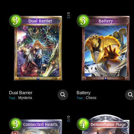
0
/
3
Dual Barrier
Battery
Mysteria
Chess
Trait
:
Trait
:
0
/
3