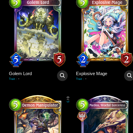
Golem Lord
Explosive Mage
-
-
Trait
:
Trait
:
0
/
3