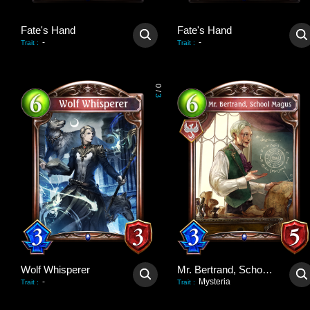
Fate's Hand
Fate's Hand
-
-
Trait
:
Trait
:
0
/
3
Wolf Whisperer
Mr. Bertrand, School Magus
-
Mysteria
Trait
:
Trait
: