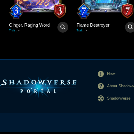
Ginger, Raging Word
Flame Destroyer
-
-
Trait
:
Trait
:
News
About Shadowve
Shadowverse