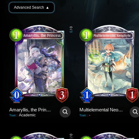
Advanced Search
▲
0
/
3
Amaryllis, the Princess
Multielemental Neophyte
Academic
-
Trait
:
Trait
:
0
/