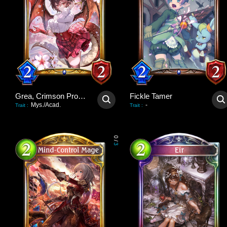
Grea, Crimson Promise
Fickle Tamer
Mys./Acad.
-
Trait
:
Trait
:
0
/
3