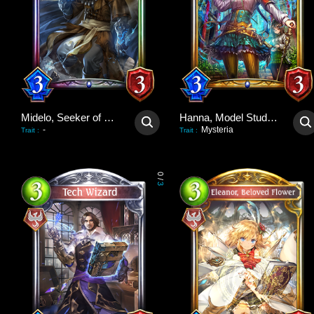
Midelo, Seeker of Truths
Hanna, Model Student
-
Mysteria
Trait
:
Trait
:
0
/
3