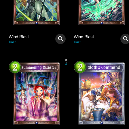
Wind Blast
Wind Blast
-
-
Trait
:
Trait
:
0
/
3