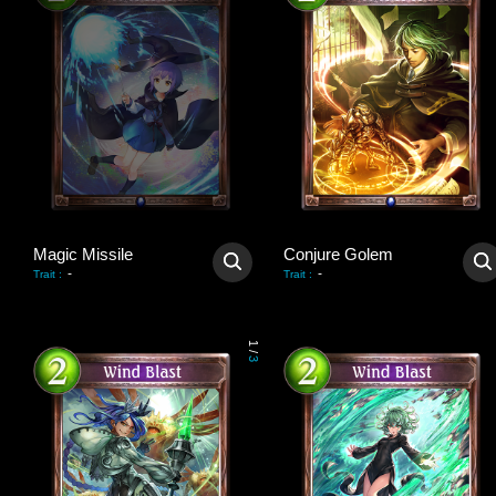
Magic Missile
Conjure Golem
-
-
Trait
:
Trait
:
1
/
3