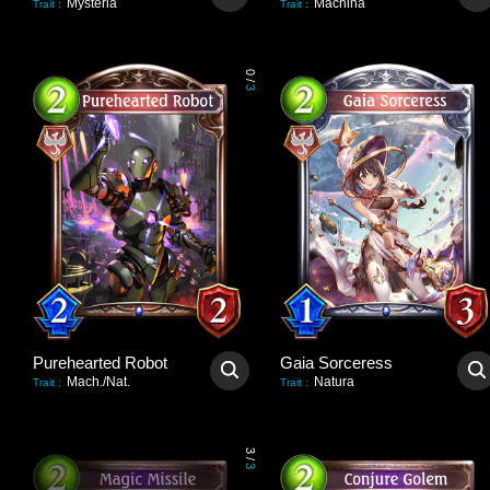
Mysteria
Machina
Trait
:
Trait
:
0
/
3
Purehearted Robot
Gaia Sorceress
Mach./Nat.
Natura
Trait
:
Trait
:
3
/
3