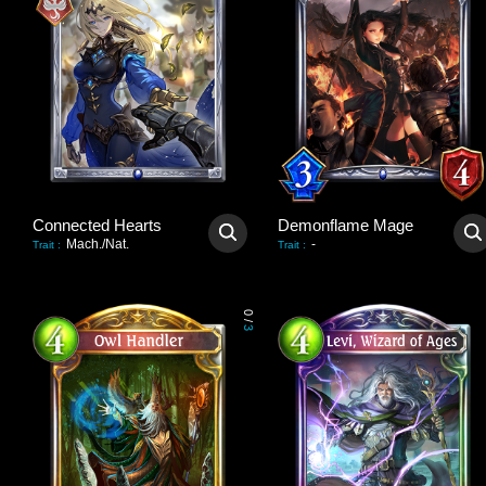
Connected Hearts
Demonflame Mage
Mach./Nat.
-
Trait
:
Trait
:
0
/
3