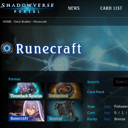
HOME
Deck Builder
Runecraft
Format
Search
Card Pack
Type
Any
Follower
Cost
Any
0
/
1
/
Rarity
Any
Bronze