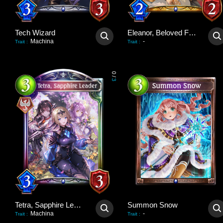
Tech Wizard
Eleanor, Beloved Flower
Machina
-
Trait
:
Trait
:
0
/
3
Tetra, Sapphire Leader
Summon Snow
Machina
-
Trait
:
Trait
: