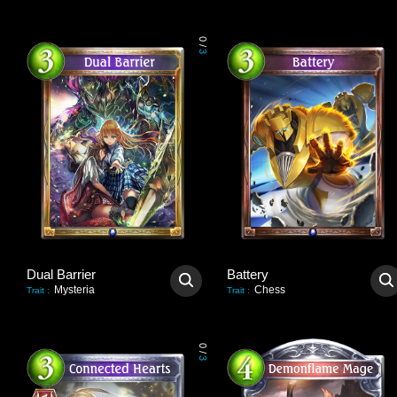
0
/
3
Dual Barrier
Battery
Mysteria
Chess
Trait
:
Trait
:
0
/
3