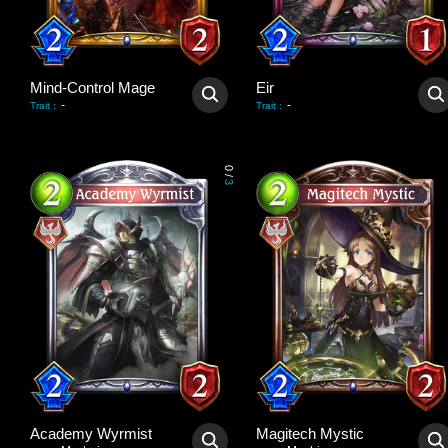
Mind-Control Mage
Eir
-
-
Trait
:
Trait
:
0
/
3
Academy Wyrmist
Magitech Mystic