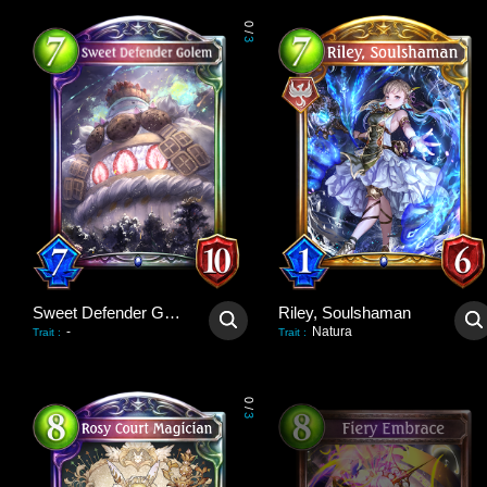
0
/
3
Sweet Defender Golem
Riley, Soulshaman
-
Natura
Trait
:
Trait
:
0
/
3