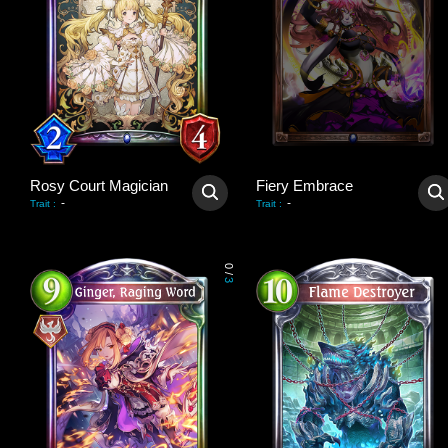
Rosy Court Magician
Fiery Embrace
-
-
Trait
:
Trait
:
0
/
3