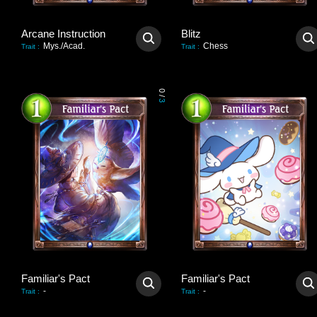
Arcane Instruction
Blitz
Mys./Acad.
Chess
Trait
:
Trait
:
0
/
3
Familiar's Pact
Familiar's Pact
-
-
Trait
:
Trait
: