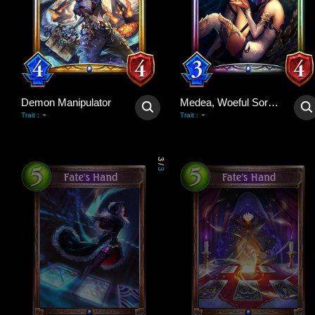
Demon Manipulator
Medea, Woeful Sorceress
-
-
Trait
:
Trait
:
3
/
3