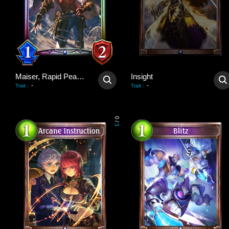
Maiser, Rapid Peacekeeper
Insight
-
-
Trait
:
Trait
:
0
/
3