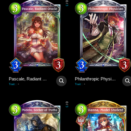
0
/
3
Pascale, Radiant Oracle
Philanthropic Physician
-
-
Trait
:
Trait
:
0
/
3