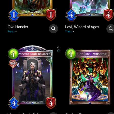
Owl Handler
Levi, Wizard of Ages
-
-
Trait
:
Trait
:
0
/
3