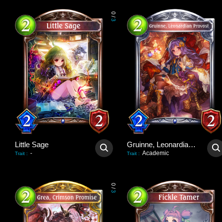
0
/
3
Little Sage
Gruinne, Leonardian Provost
-
Academic
Trait
:
Trait
:
0
/
3