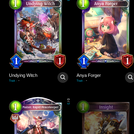
3
Undying Witch
Anya Forger
-
-
Trait
:
Trait
:
0
/
3