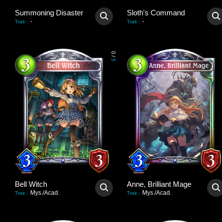
Summoning Disaster
Sloth's Command
-
-
Trait
:
Trait
:
0
/
3
Bell Witch
Anne, Brilliant Mage
Mys./Acad.
Mys./Acad.
Trait
:
Trait
: