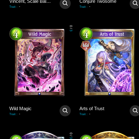
Vincent, Scale Balancer
Conjure Twosome
-
-
Trait
:
Trait
:
0
/
3
Wild Magic
Arts of Trust
-
-
Trait
:
Trait
:
0
/
3