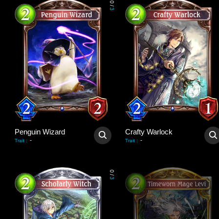
0
/
3
Penguin Wizard
Crafty Warlock
-
-
Trait
:
Trait
:
0
/
3