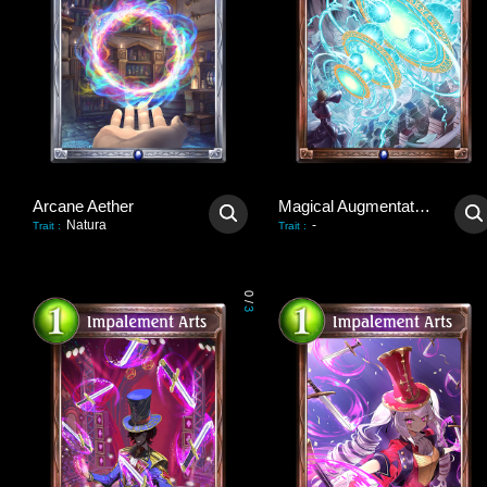
Arcane Aether
Magical Augmentation
Natura
-
Trait
:
Trait
:
0
/
3