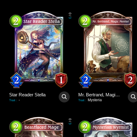
0
/
3
Star Reader Stella
Mr. Bertrand, Magic Mentor
-
Mysteria
Trait
:
Trait
:
0
/
3