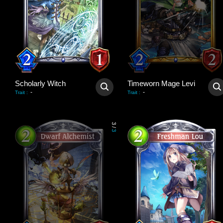
Scholarly Witch
Timeworn Mage Levi
-
-
Trait
:
Trait
:
3
/
3