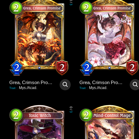
0
/
3
Grea, Crimson Promise
Grea, Crimson Promise
Mys./Acad.
Mys./Acad.
Trait
:
Trait
:
0
/
3