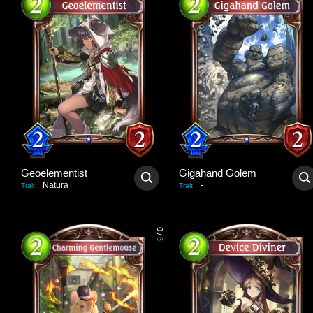
Geoelementist
Gigahand Golem
Natura
-
Trait
:
Trait
:
0
/
3