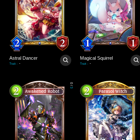
Astral Dancer
Magical Squirrel
-
-
Trait
:
Trait
:
0
/
3