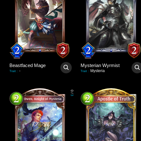
Beastfaced Mage
Mysterian Wyrmist
-
Mysteria
Trait
:
Trait
:
0
/
3