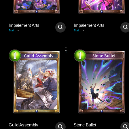
Impalement Arts
Impalement Arts
-
-
Trait
:
Trait
:
0
/
3
Guild Assembly
Stone Bullet