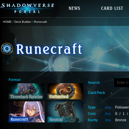
HOME
Deck Builder
Runecraft
Format
Search
Card Pack
Type
Any
Follower
Cost
Any
0
/
1
/
Rarity
Any
Bronze