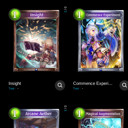
0
/
3
Insight
Commence Experiment
-
-
Trait
:
Trait
:
0
/
3