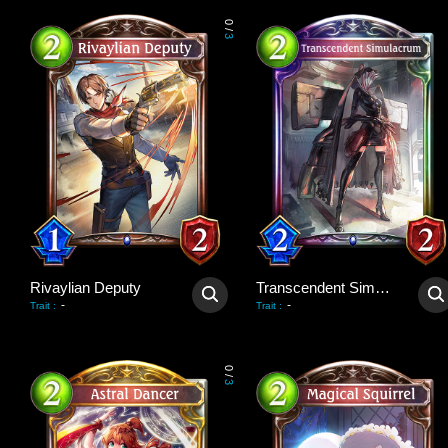
0
/
3
Rivaylian Deputy
Transcendent Simulacrum
-
-
Trait
:
Trait
:
0
/
3