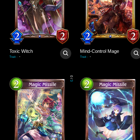
Toxic Witch
Mind-Control Mage
-
-
Trait
:
Trait
:
0
/
3