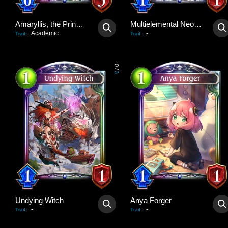
Amaryllis, the Princess
Multielemental Neophyte
Academic
-
Trait
:
Trait
:
0
/
3
Undying Witch
Anya Forger
-
-
Trait
:
Trait
: