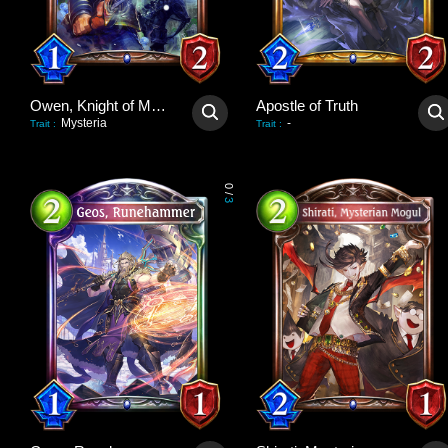
Owen, Knight of Mysteria
Apostle of Truth
Mysteria
-
Trait
:
Trait
:
0
/
3