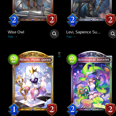
Wise Owl
Levi, Sapience Supreme
-
-
Trait
:
Trait
:
0
/
3