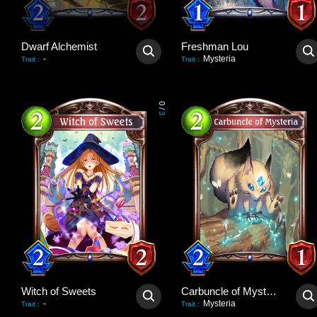
Dwarf Alchemist
Freshman Lou
-
Mysteria
Trait
:
Trait
:
0
/
3
Witch of Sweets
Carbuncle of Mysteria
-
Mysteria
Trait
:
Trait
: