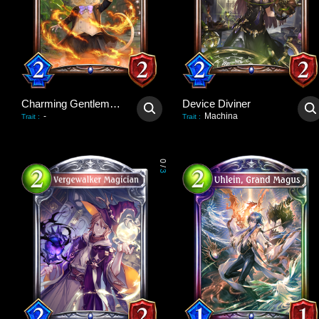
Charming Gentlemouse
Device Diviner
-
Machina
Trait
:
Trait
:
0
/
3