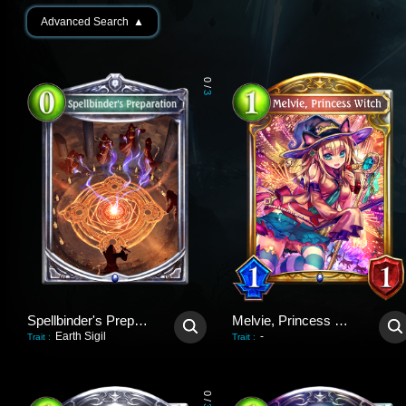
Advanced Search
▲
0
/
3
Spellbinder's Preparation
Melvie, Princess Witch
Earth Sigil
-
Trait
:
Trait
:
0
/