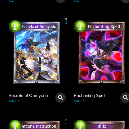
-
-
Trait
:
Trait
:
0
/
3
Secrets of Onmyodo
Enchanting Spell
-
-
Trait
:
Trait
:
0
/
3