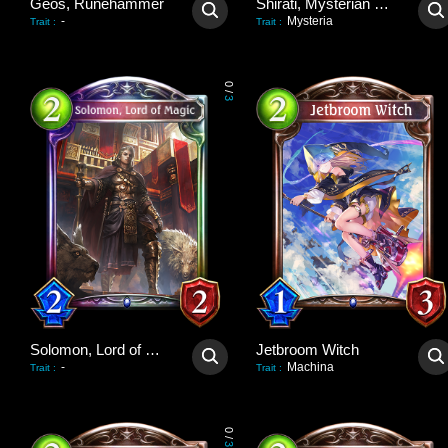
Geos, Runehammer
Shirati, Mysterian Mogul
-
Mysteria
Trait
:
Trait
:
0
/
3
Solomon, Lord of Magic
Jetbroom Witch
-
Machina
Trait
:
Trait
:
0
/
3