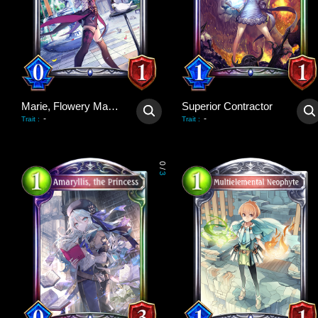
Marie, Flowery Magician
Superior Contractor
-
-
Trait
:
Trait
:
0
/
3