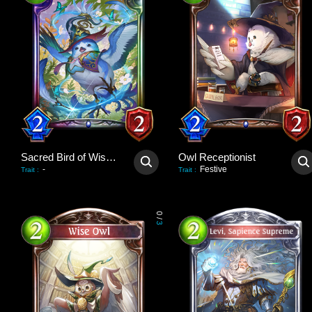
Sacred Bird of Wisdom
Owl Receptionist
-
Festive
Trait
:
Trait
:
0
/
3