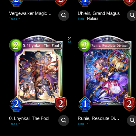
Vergewalker Magician
Uhlein, Grand Magus
-
Natura
Trait
:
Trait
:
0
/
3
0. Lhynkal, The Fool
Runie, Resolute Diviner
-
-
Trait
:
Trait
: