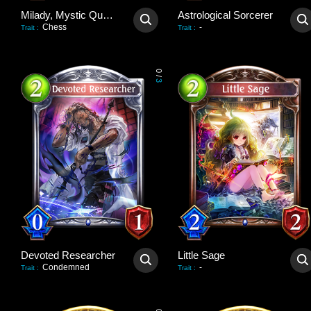
Milady, Mystic Queen
Astrological Sorcerer
Chess
-
Trait
:
Trait
:
0
/
3
Devoted Researcher
Little Sage
Condemned
-
Trait
:
Trait
: