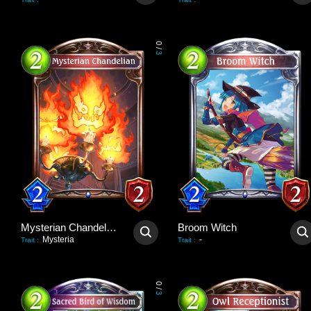
0
/
3
Mysterian Chandelian
Broom Witch
Mysteria
-
Trait
:
Trait
:
0
/
3