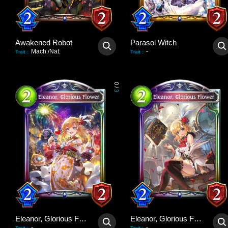
Awakened Robot
Parasol Witch
Mach./Nat.
-
Trait
:
Trait
:
0
/
3
Eleanor, Glorious Flower
Eleanor, Glorious Flower
-
-
Trait
:
Trait
: