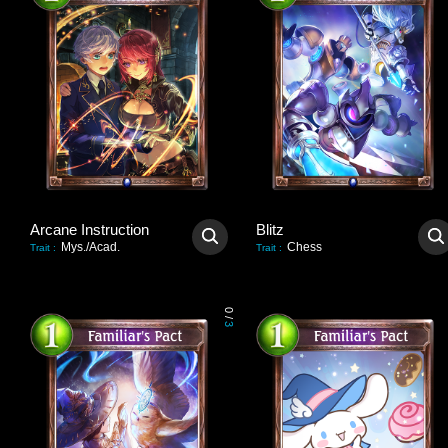
Arcane Instruction
Blitz
Mys./Acad.
Chess
Trait
:
Trait
:
0
/
3