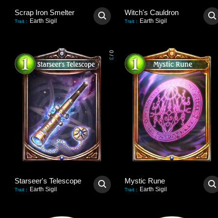
Scrap Iron Smelter
Witch's Cauldron
Earth Sigil
Earth Sigil
Trait
:
Trait
:
0
/
3
Starseer's Telescope
Mystic Rune
Earth Sigil
Earth Sigil
Trait
:
Trait
: