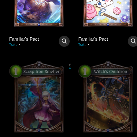
Familiar's Pact
Familiar's Pact
-
-
Trait
:
Trait
:
3
/
3