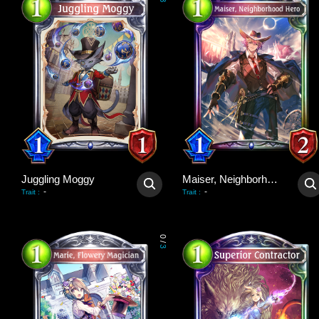
3
Juggling Moggy
Maiser, Neighborhood Hero
-
-
Trait
:
Trait
:
0
/
3