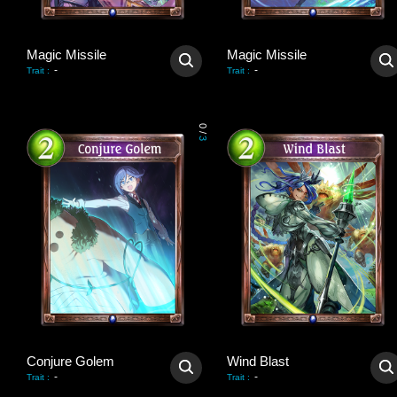
Magic Missile
Magic Missile
-
-
Trait
:
Trait
:
0
/
3
Conjure Golem
Wind Blast
-
-
Trait
:
Trait
: