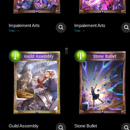
Impalement Arts
Impalement Arts
-
-
Trait
:
Trait
:
0
/
3
Guild Assembly
Stone Bullet