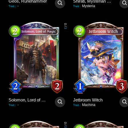
Geos, Runehammer
Shirati, Mysterian Mogul
-
Mysteria
Trait
:
Trait
:
0
/
3
Solomon, Lord of Magic
Jetbroom Witch
-
Machina
Trait
:
Trait
:
0
/
3