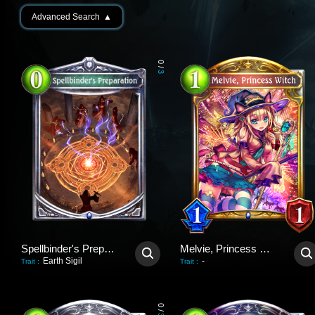
Advanced Search
▲
0
/
3
Spellbinder's Preparation
Melvie, Princess Witch
Earth Sigil
-
Trait
:
Trait
:
0
/