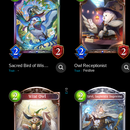
Sacred Bird of Wisdom
Owl Receptionist
-
Festive
Trait
:
Trait
:
0
/
3