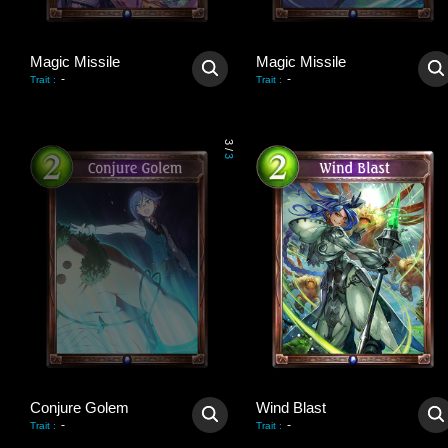
Magic Missile
Magic Missile
-
-
Trait
:
Trait
:
3
/
3
Conjure Golem
Wind Blast
-
-
Trait
:
Trait
: