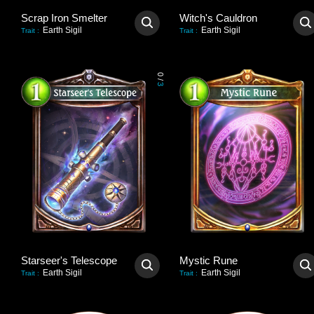
Scrap Iron Smelter
Witch's Cauldron
Earth Sigil
Earth Sigil
Trait
:
Trait
:
0
/
3
Starseer's Telescope
Mystic Rune
Earth Sigil
Earth Sigil
Trait
:
Trait
: