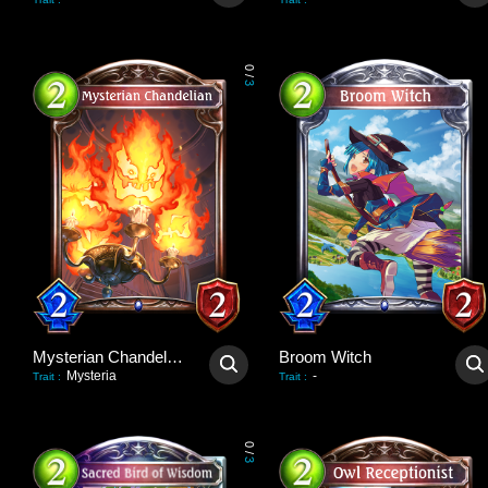
0
/
3
Mysterian Chandelian
Broom Witch
Mysteria
-
Trait
:
Trait
:
0
/
3