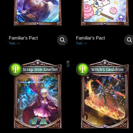
Familiar's Pact
Familiar's Pact
-
-
Trait
:
Trait
:
0
/
3