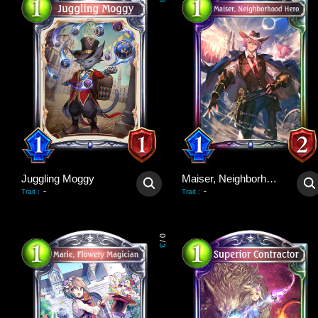
3
Juggling Moggy
Maiser, Neighborhood Hero
-
-
Trait
:
Trait
:
0
/
3