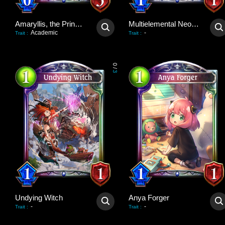
Amaryllis, the Princess
Multielemental Neophyte
Academic
-
Trait
:
Trait
:
0
/
3
Undying Witch
Anya Forger
-
-
Trait
:
Trait
: