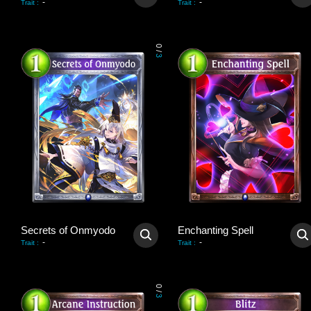
-
-
Trait
:
Trait
:
0
/
3
Secrets of Onmyodo
Enchanting Spell
-
-
Trait
:
Trait
:
0
/
3