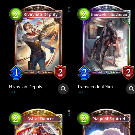
0
/
3
Rivaylian Deputy
Transcendent Simulacrum
-
-
Trait
:
Trait
:
0
/
3