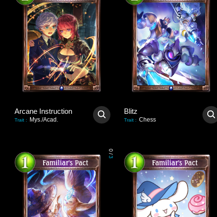
Arcane Instruction
Blitz
Mys./Acad.
Chess
Trait
:
Trait
:
0
/
3