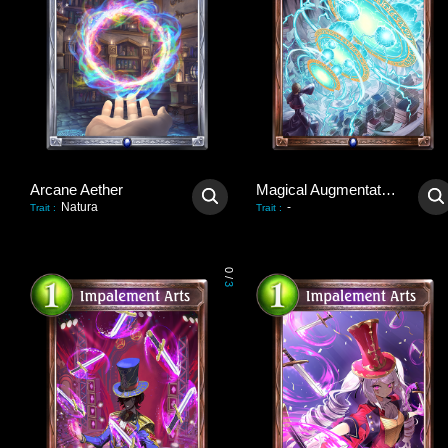
Arcane Aether
Magical Augmentation
Natura
-
Trait
:
Trait
:
0
/
3