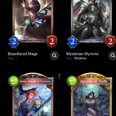
Beastfaced Mage
Mysterian Wyrmist
-
Mysteria
Trait
:
Trait
:
0
/
3