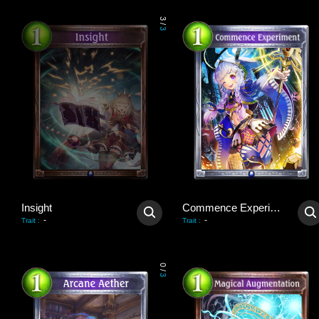
3
/
3
Insight
Commence Experiment
-
-
Trait
:
Trait
:
0
/
3