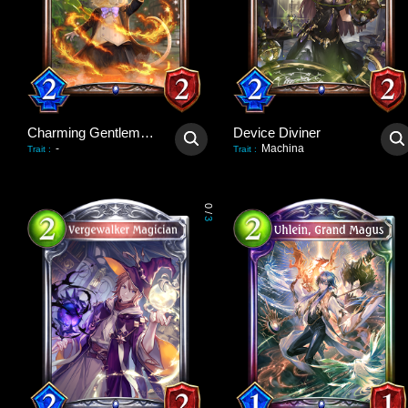
Charming Gentlemouse
Device Diviner
-
Machina
Trait
:
Trait
:
0
/
3