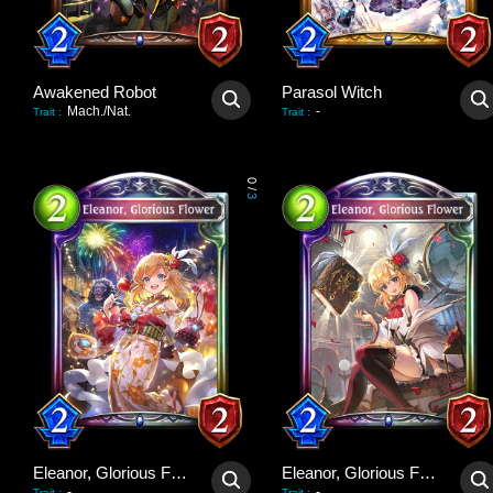
Awakened Robot
Parasol Witch
Mach./Nat.
-
Trait
:
Trait
:
0
/
3
Eleanor, Glorious Flower
Eleanor, Glorious Flower
-
-
Trait
:
Trait
: