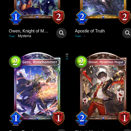
Owen, Knight of Mysteria
Apostle of Truth
Mysteria
-
Trait
:
Trait
:
0
/
3