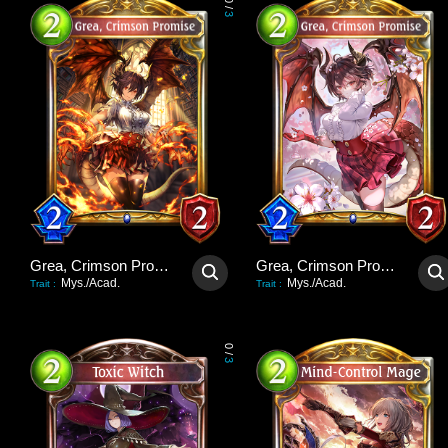
0
/
3
Grea, Crimson Promise
Grea, Crimson Promise
Mys./Acad.
Mys./Acad.
Trait
:
Trait
:
0
/
3