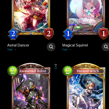
Astral Dancer
Magical Squirrel
-
-
Trait
:
Trait
:
0
/
3