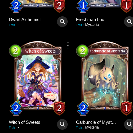
Dwarf Alchemist
Freshman Lou
-
Mysteria
Trait
:
Trait
:
0
/
3
Witch of Sweets
Carbuncle of Mysteria
-
Mysteria
Trait
:
Trait
: