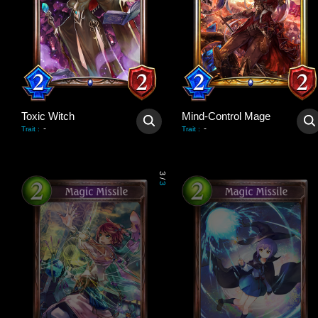
Toxic Witch
Mind-Control Mage
-
-
Trait
:
Trait
:
3
/
3