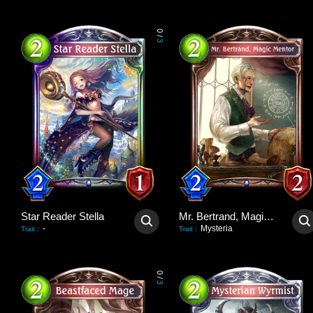
0
/
3
Star Reader Stella
Mr. Bertrand, Magic Mentor
-
Mysteria
Trait
:
Trait
:
0
/
3