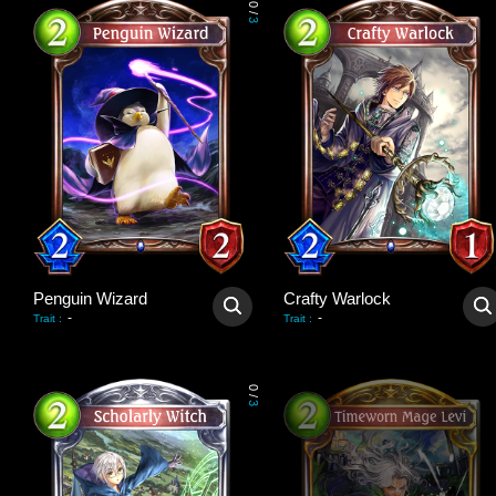
0
/
3
Penguin Wizard
Crafty Warlock
-
-
Trait
:
Trait
:
0
/
3