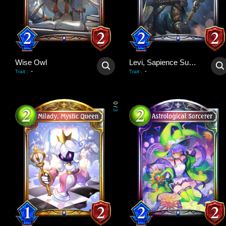
Wise Owl
Levi, Sapience Supreme
-
-
Trait
:
Trait
:
0
/
3