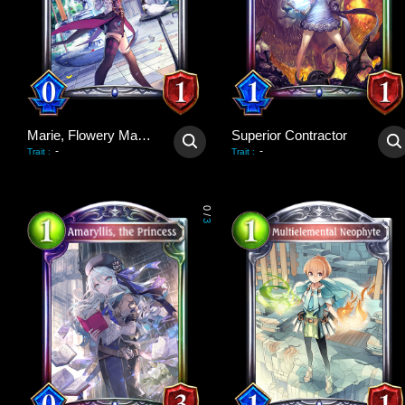
Marie, Flowery Magician
Superior Contractor
-
-
Trait
:
Trait
:
0
/
3