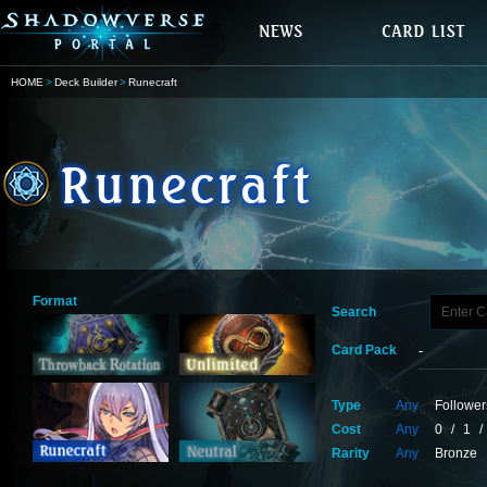
HOME
Deck Builder
Runecraft
Format
Search
Card Pack
Type
Any
Follower
Cost
Any
0
/
1
/
Rarity
Any
Bronze