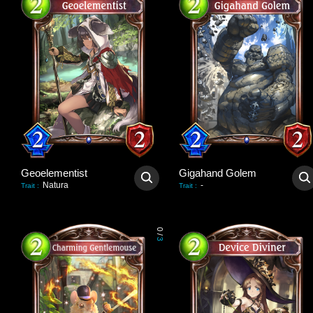
Geoelementist
Gigahand Golem
Natura
-
Trait
:
Trait
:
0
/
3