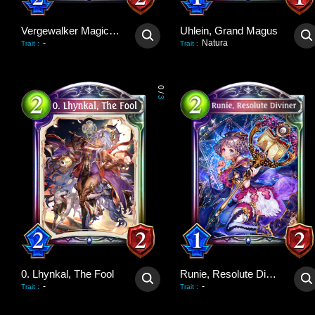
Vergewalker Magician
Uhlein, Grand Magus
-
Natura
Trait
:
Trait
:
0
/
3
0. Lhynkal, The Fool
Runie, Resolute Diviner
-
-
Trait
:
Trait
: