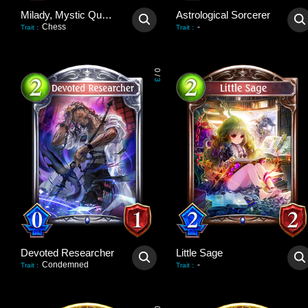
Milady, Mystic Queen
Astrological Sorcerer
Chess
-
Trait
:
Trait
:
0
/
3
Devoted Researcher
Little Sage
Condemned
-
Trait
:
Trait
: