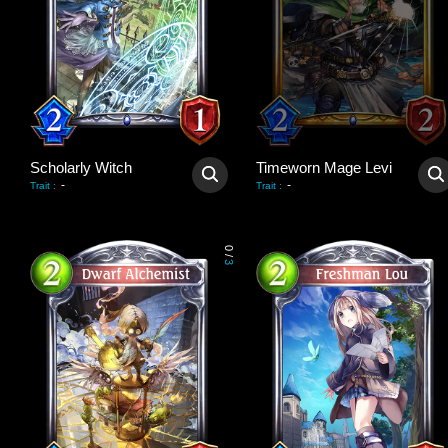
Scholarly Witch
Timeworn Mage Levi
-
-
Trait
:
Trait
:
0
/
3