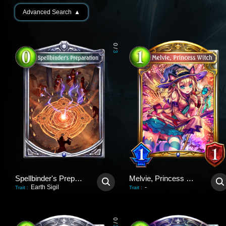
Advanced Search
▲
0
/
3
Spellbinder's Preparation
Melvie, Princess Witch
Earth Sigil
-
Trait
:
Trait
:
0
/