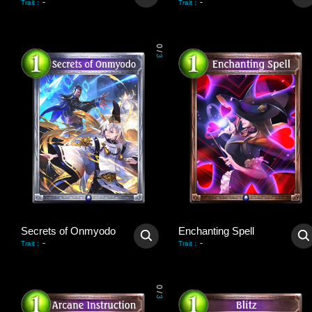
-
-
Trait
:
Trait
:
0
/
3
Secrets of Onmyodo
Enchanting Spell
-
-
Trait
:
Trait
:
0
/
3