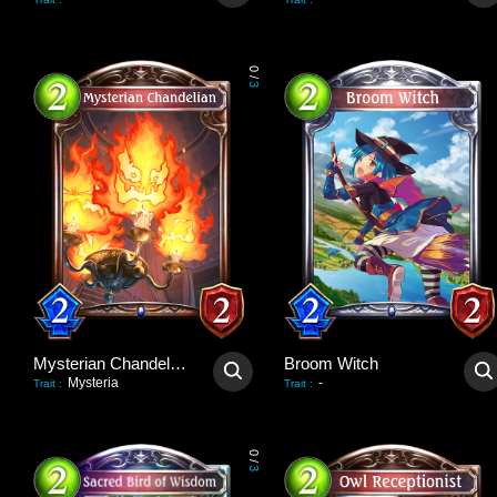
0
/
3
Mysterian Chandelian
Broom Witch
Mysteria
-
Trait
:
Trait
:
0
/
3