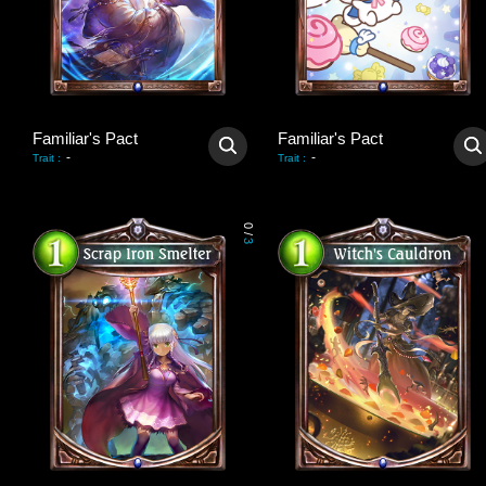
Familiar's Pact
Familiar's Pact
-
-
Trait
:
Trait
:
0
/
3