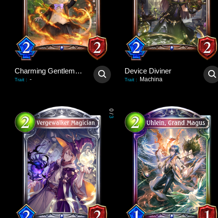
Charming Gentlemouse
Device Diviner
-
Machina
Trait
:
Trait
:
0
/
3