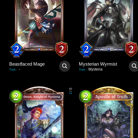
Beastfaced Mage
Mysterian Wyrmist
-
Mysteria
Trait
:
Trait
:
0
/
3