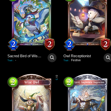
Sacred Bird of Wisdom
Owl Receptionist
-
Festive
Trait
:
Trait
:
0
/
3