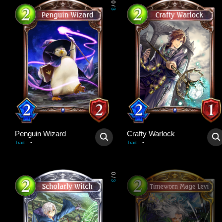
0
/
3
Penguin Wizard
Crafty Warlock
-
-
Trait
:
Trait
:
0
/
3