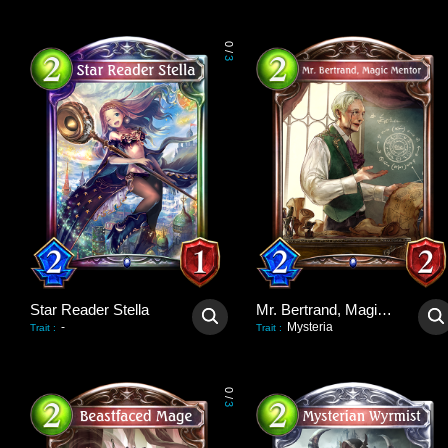
0
/
3
Star Reader Stella
Mr. Bertrand, Magic Mentor
-
Mysteria
Trait
:
Trait
:
0
/
3