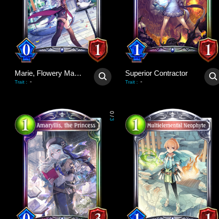
Marie, Flowery Magician
Superior Contractor
-
-
Trait
:
Trait
:
0
/
3