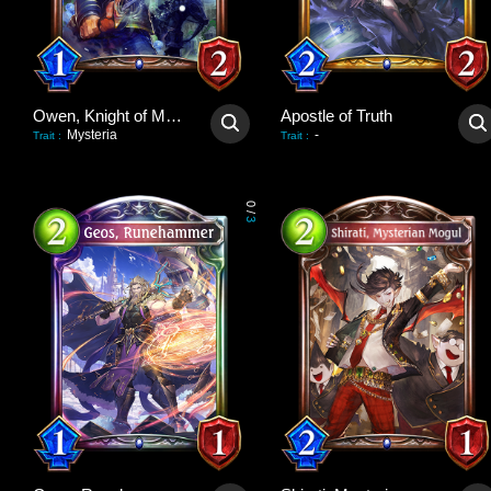
Owen, Knight of Mysteria
Apostle of Truth
Mysteria
-
Trait
:
Trait
:
0
/
3