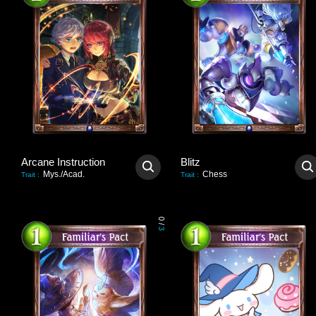
Arcane Instruction
Blitz
Mys./Acad.
Chess
Trait
:
Trait
:
0
/
3