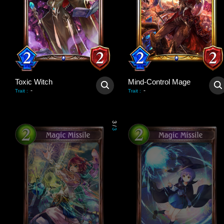
Toxic Witch
Mind-Control Mage
-
-
Trait
:
Trait
:
3
/
3