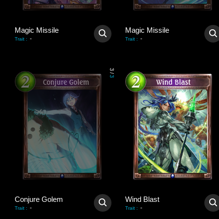
Magic Missile
Magic Missile
-
-
Trait
:
Trait
:
3
/
3
Conjure Golem
Wind Blast
-
-
Trait
:
Trait
: