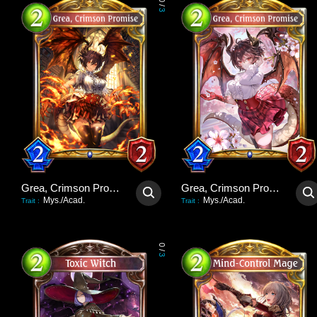
0
/
3
Grea, Crimson Promise
Grea, Crimson Promise
Mys./Acad.
Mys./Acad.
Trait
:
Trait
:
0
/
3