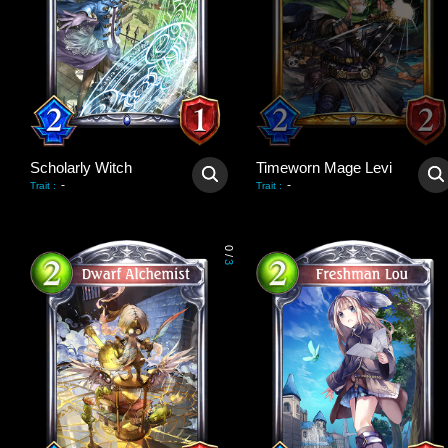
Scholarly Witch
Timeworn Mage Levi
-
-
Trait
:
Trait
:
0
/
3