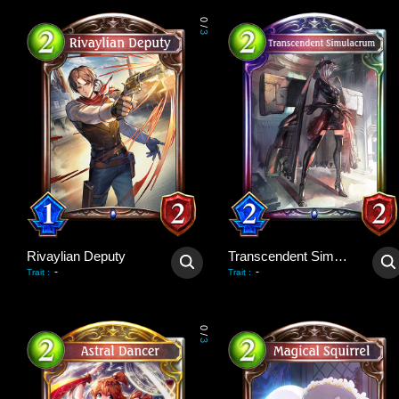
0
/
3
Rivaylian Deputy
Transcendent Simulacrum
-
-
Trait
:
Trait
:
0
/
3