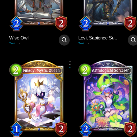
Wise Owl
Levi, Sapience Supreme
-
-
Trait
:
Trait
:
0
/
3