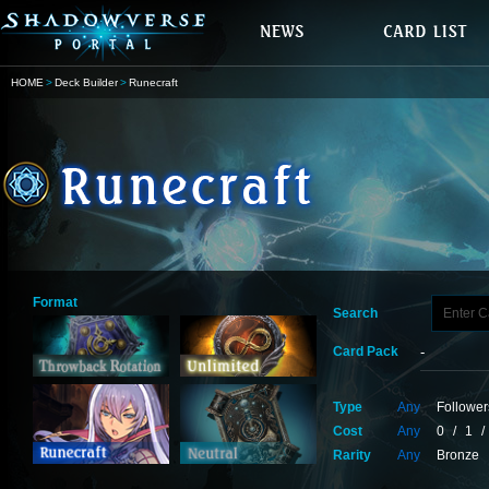
HOME
Deck Builder
Runecraft
Format
Search
Card Pack
Type
Any
Follower
Cost
Any
0
/
1
/
Rarity
Any
Bronze