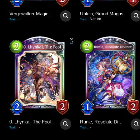
Vergewalker Magician
Uhlein, Grand Magus
-
Natura
Trait
:
Trait
:
0
/
3
0. Lhynkal, The Fool
Runie, Resolute Diviner
-
-
Trait
:
Trait
: