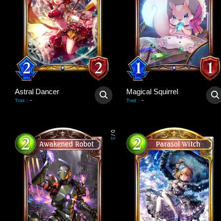
Astral Dancer
Magical Squirrel
-
-
Trait
:
Trait
:
0
/
3