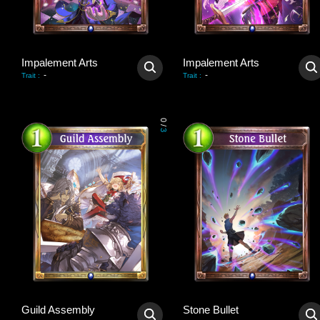
Impalement Arts
Impalement Arts
-
-
Trait
:
Trait
:
0
/
3
Guild Assembly
Stone Bullet