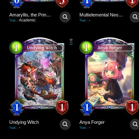
Amaryllis, the Princess
Multielemental Neophyte
Academic
-
Trait
:
Trait
:
0
/
3
Undying Witch
Anya Forger
-
-
Trait
:
Trait
: