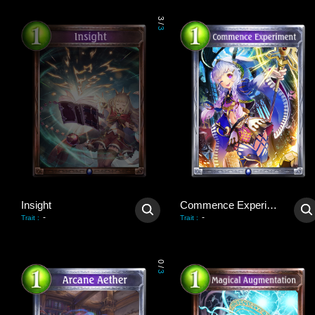
3
/
3
Insight
Commence Experiment
-
-
Trait
:
Trait
:
0
/
3