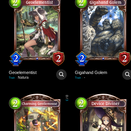
Geoelementist
Gigahand Golem
Natura
-
Trait
:
Trait
:
0
/
3