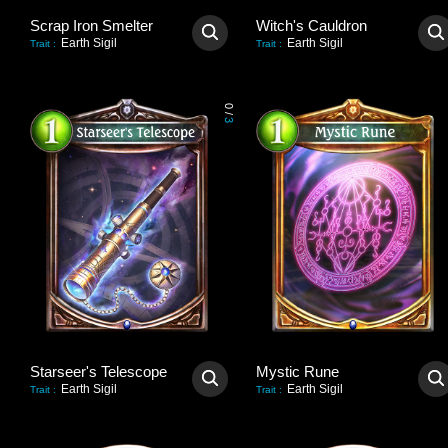
Scrap Iron Smelter
Witch's Cauldron
Earth Sigil
Earth Sigil
Trait
:
Trait
:
0
/
3
Starseer's Telescope
Mystic Rune
Earth Sigil
Earth Sigil
Trait
:
Trait
: