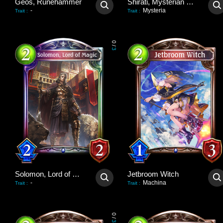
Geos, Runehammer
Shirati, Mysterian Mogul
-
Mysteria
Trait
:
Trait
:
0
/
3
Solomon, Lord of Magic
Jetbroom Witch
-
Machina
Trait
:
Trait
:
0
/
3