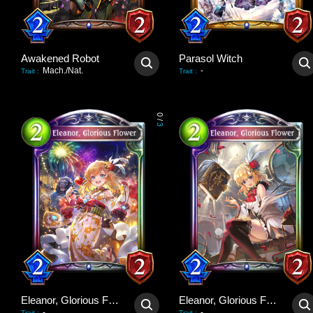
Awakened Robot
Parasol Witch
Mach./Nat.
-
Trait
:
Trait
:
0
/
3
Eleanor, Glorious Flower
Eleanor, Glorious Flower
-
-
Trait
:
Trait
: