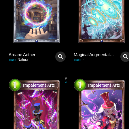
Arcane Aether
Magical Augmentation
Natura
-
Trait
:
Trait
:
0
/
3