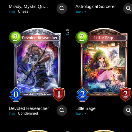
Milady, Mystic Queen
Astrological Sorcerer
Chess
-
Trait
:
Trait
:
0
/
3
Devoted Researcher
Little Sage
Condemned
-
Trait
:
Trait
: