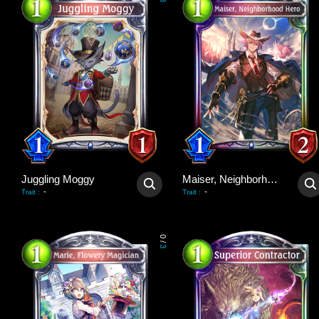
3
Juggling Moggy
Maiser, Neighborhood Hero
-
-
Trait
:
Trait
:
0
/
3