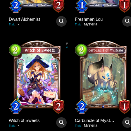
Dwarf Alchemist
Freshman Lou
-
Mysteria
Trait
:
Trait
:
0
/
3
Witch of Sweets
Carbuncle of Mysteria
-
Mysteria
Trait
:
Trait
: