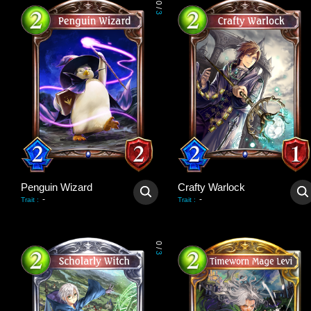
0
/
3
Penguin Wizard
Crafty Warlock
-
-
Trait
:
Trait
:
0
/
3