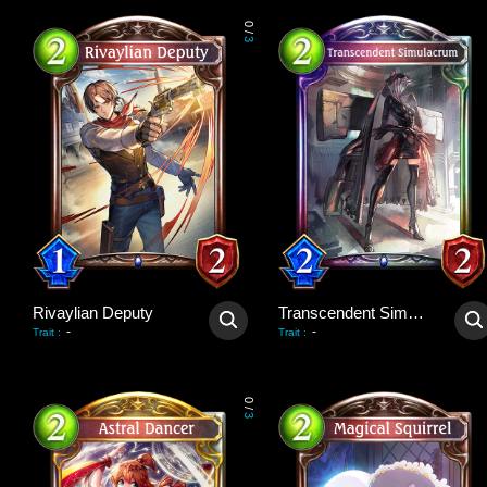
0
/
3
Rivaylian Deputy
Transcendent Simulacrum
-
-
Trait
:
Trait
:
0
/
3