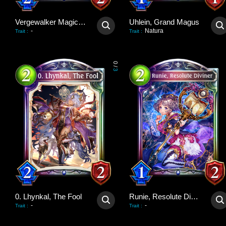
Vergewalker Magician
Uhlein, Grand Magus
-
Natura
Trait
:
Trait
:
0
/
3
0. Lhynkal, The Fool
Runie, Resolute Diviner
-
-
Trait
:
Trait
: