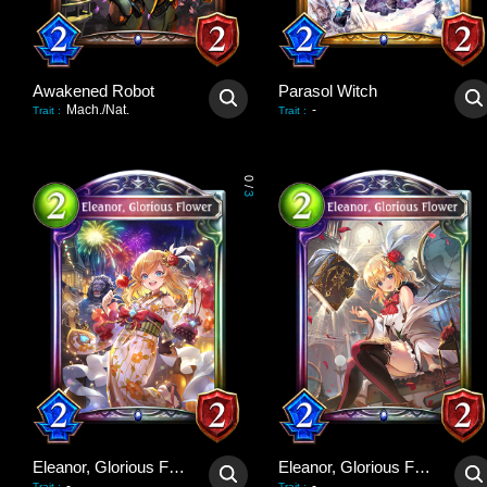
Awakened Robot
Parasol Witch
Mach./Nat.
-
Trait
:
Trait
:
0
/
3
Eleanor, Glorious Flower
Eleanor, Glorious Flower
-
-
Trait
:
Trait
: