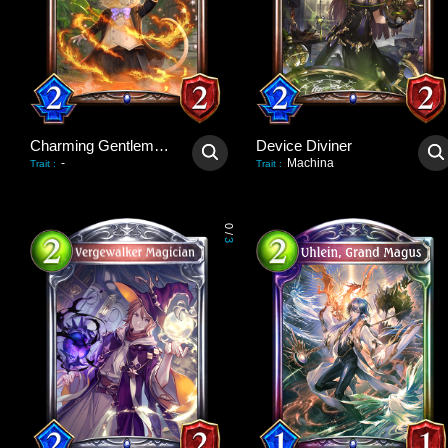
Charming Gentlemouse
Device Diviner
-
Machina
Trait
:
Trait
:
0
/
3