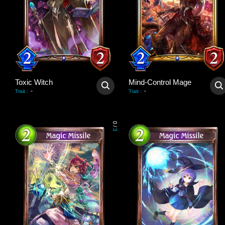
Toxic Witch
Mind-Control Mage
-
-
Trait
:
Trait
:
0
/
3