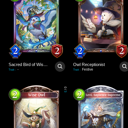
Sacred Bird of Wisdom
Owl Receptionist
-
Festive
Trait
:
Trait
:
0
/
3