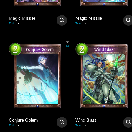
Magic Missile
Magic Missile
-
-
Trait
:
Trait
:
0
/
3
Conjure Golem
Wind Blast
-
-
Trait
:
Trait
: