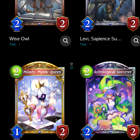
Wise Owl
Levi, Sapience Supreme
-
-
Trait
:
Trait
:
0
/
3