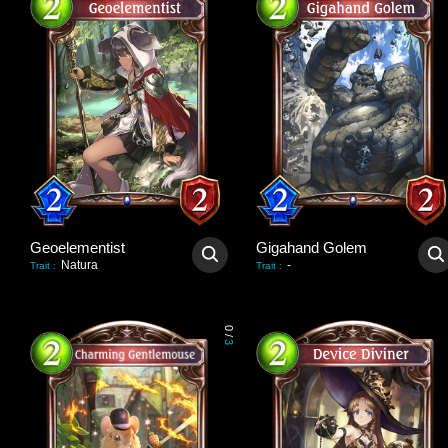
Geoelementist
Gigahand Golem
Natura
-
Trait
:
Trait
:
0
/
3