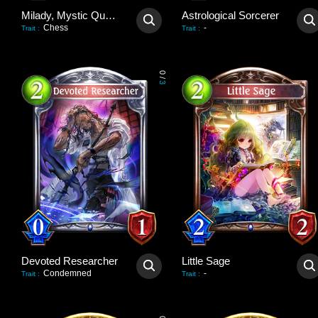
Milady, Mystic Queen
Astrological Sorcerer
Chess
-
Trait
:
Trait
:
0
/
3
Devoted Researcher
Little Sage
Condemned
-
Trait
:
Trait
: