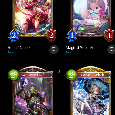
Astral Dancer
Magical Squirrel
-
-
Trait
:
Trait
:
0
/
3