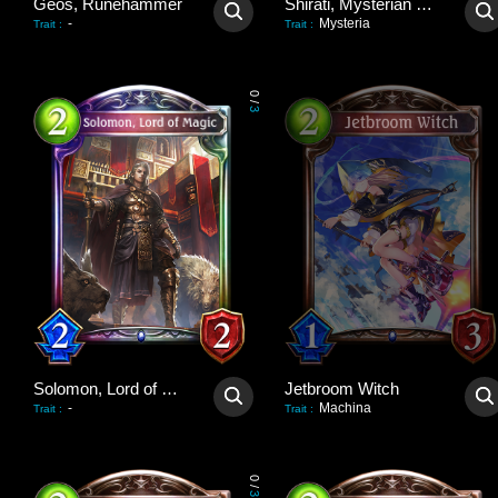
Geos, Runehammer
Shirati, Mysterian Mogul
-
Mysteria
Trait
:
Trait
:
0
/
3
Solomon, Lord of Magic
Jetbroom Witch
-
Machina
Trait
:
Trait
:
0
/
3