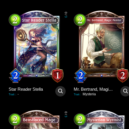
0
/
3
Star Reader Stella
Mr. Bertrand, Magic Mentor
-
Mysteria
Trait
:
Trait
:
0
/
3