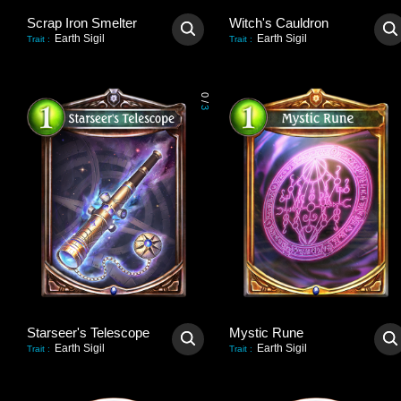
Scrap Iron Smelter
Witch's Cauldron
Earth Sigil
Earth Sigil
Trait
:
Trait
:
0
/
3
Starseer's Telescope
Mystic Rune
Earth Sigil
Earth Sigil
Trait
:
Trait
: