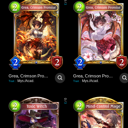
0
/
3
Grea, Crimson Promise
Grea, Crimson Promise
Mys./Acad.
Mys./Acad.
Trait
:
Trait
:
0
/
3