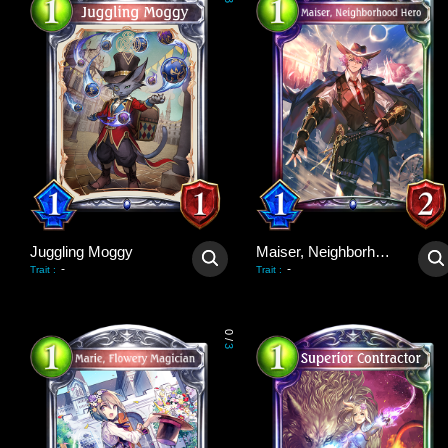
3
Juggling Moggy
Maiser, Neighborhood Hero
-
-
Trait
:
Trait
:
0
/
3