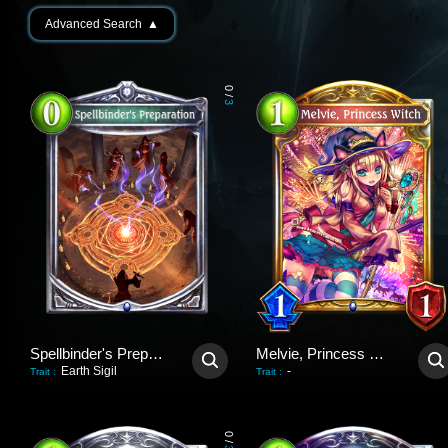
Advanced Search
▲
0
/
3
Spellbinder's Preparation
Melvie, Princess Witch
Earth Sigil
-
Trait
:
Trait
:
0
/