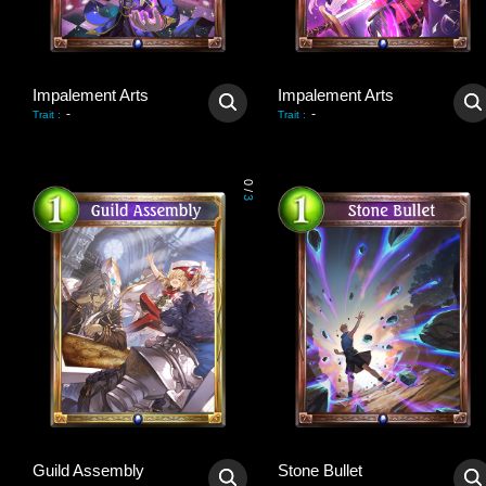
Impalement Arts
Impalement Arts
-
-
Trait
:
Trait
:
0
/
3
Guild Assembly
Stone Bullet