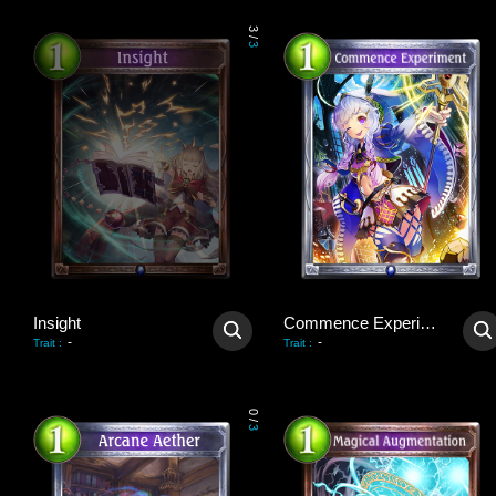
3
/
3
Insight
Commence Experiment
-
-
Trait
:
Trait
:
0
/
3