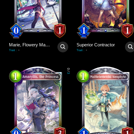
Marie, Flowery Magician
Superior Contractor
-
-
Trait
:
Trait
:
0
/
3