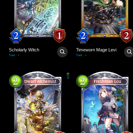
Scholarly Witch
Timeworn Mage Levi
-
-
Trait
:
Trait
:
0
/
3