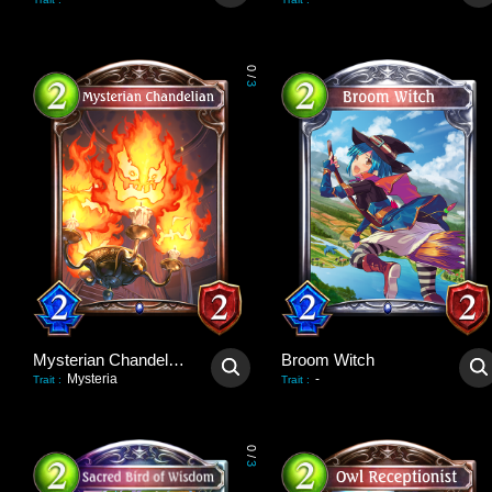
0
/
3
Mysterian Chandelian
Broom Witch
Mysteria
-
Trait
:
Trait
:
0
/
3