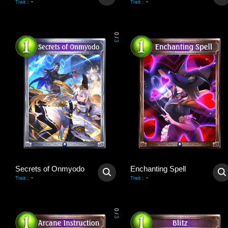
-
-
Trait
:
Trait
:
0
/
3
Secrets of Onmyodo
Enchanting Spell
-
-
Trait
:
Trait
:
0
/
3