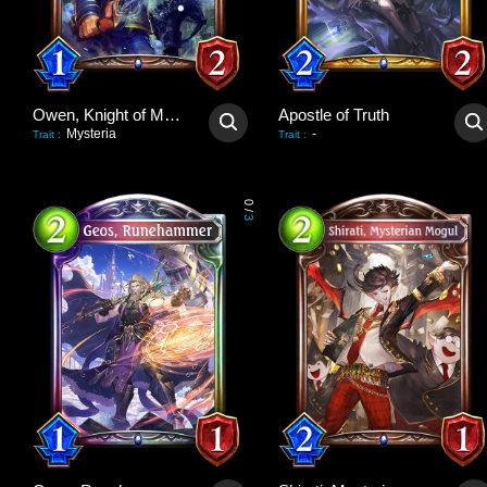
Owen, Knight of Mysteria
Apostle of Truth
Mysteria
-
Trait
:
Trait
:
0
/
3