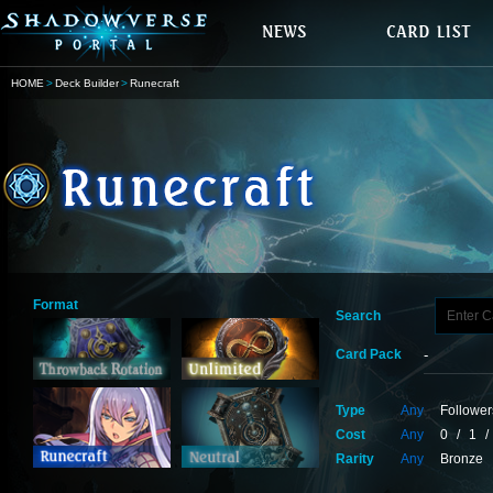
HOME
Deck Builder
Runecraft
Format
Search
Card Pack
Type
Any
Follower
Cost
Any
0
/
1
/
Rarity
Any
Bronze