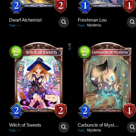
Dwarf Alchemist
Freshman Lou
-
Mysteria
Trait
:
Trait
:
0
/
3
Witch of Sweets
Carbuncle of Mysteria
-
Mysteria
Trait
:
Trait
: