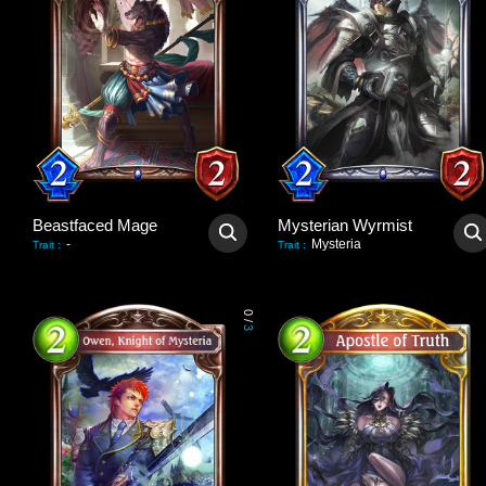
Beastfaced Mage
Mysterian Wyrmist
-
Mysteria
Trait
:
Trait
:
0
/
3