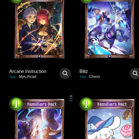
Arcane Instruction
Blitz
Mys./Acad.
Chess
Trait
:
Trait
:
0
/
3