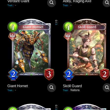
Verdant Giant
Abby, Raging Axe
-
-
Trait
:
Trait
:
0
/
3
Giant Hornet
Sköll Guard
-
Natura
Trait
:
Trait
:
0
/
3