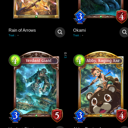
Rain of Arrows
Okami
-
-
Trait
:
Trait
:
0
/
3