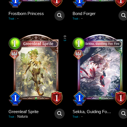
Frostborn Princess
Bond Forger
-
-
Trait
:
Trait
:
0
/
3
Greenleaf Sprite
Sekka, Guiding Fox Fire
Natura
-
Trait
:
Trait
: