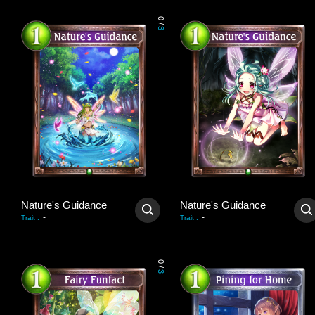
0
/
3
Nature's Guidance
Nature's Guidance
-
-
Trait
:
Trait
:
0
/
3