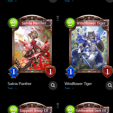
-
-
Trait
:
Trait
:
0
/
3
Salvia Panther
Windflower Tiger
-
-
Trait
:
Trait
:
0
/
3