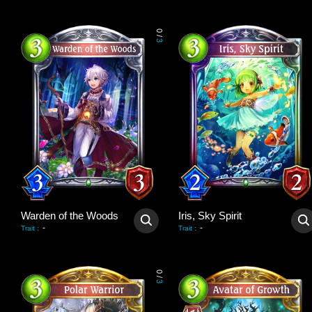
0
/
3
Warden of the Woods
Iris, Sky Spirit
-
-
Trait
:
Trait
:
0
/
3