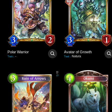
Polar Warrior
Avatar of Growth
-
Natura
Trait
:
Trait
:
0
/
3