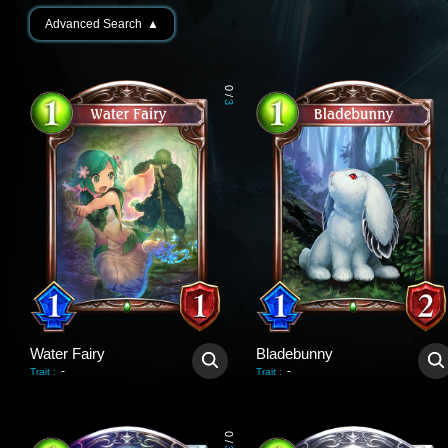
Advanced Search
▲
0
/
3
Water Fairy
Bladebunny
-
-
Trait
:
Trait
:
0
/