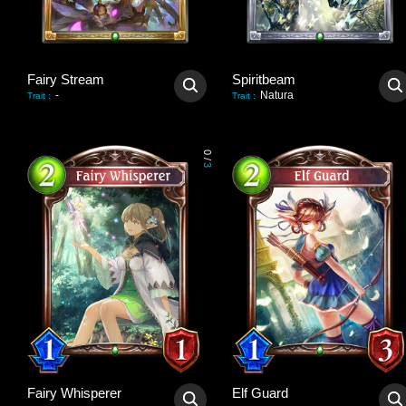
Fairy Stream
Spiritbeam
-
Natura
Trait
:
Trait
:
0
/
3
Fairy Whisperer
Elf Guard