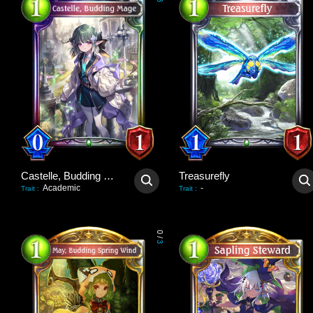
3
Castelle, Budding Mage
Treasurefly
Academic
-
Trait
:
Trait
:
0
/
3