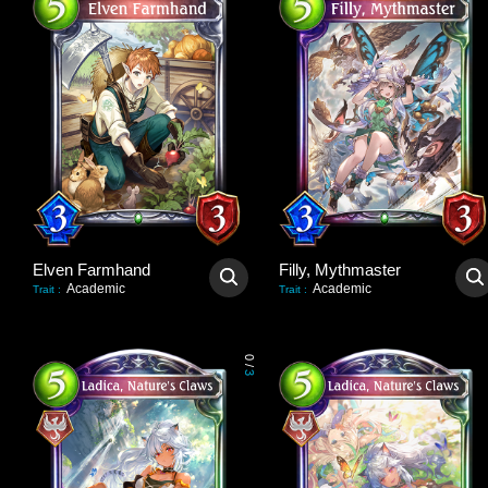
Elven Farmhand
Filly, Mythmaster
Academic
Academic
Trait
:
Trait
:
0
/
3