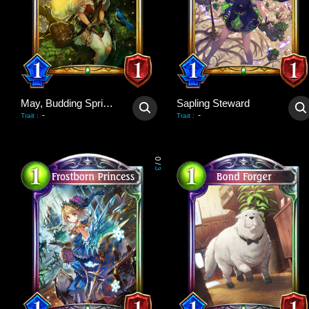
May, Budding Spring Wind
Sapling Steward
-
-
Trait
:
Trait
:
0
/
3