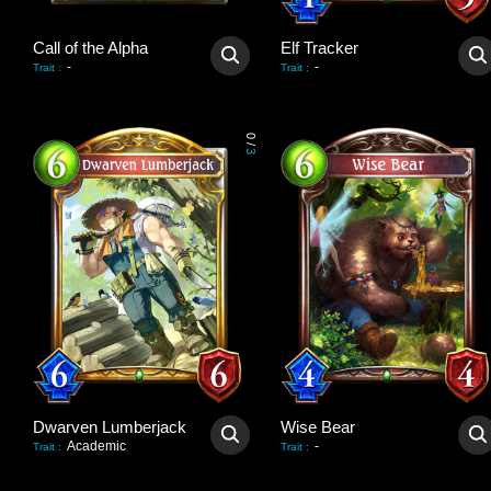
Call of the Alpha
Elf Tracker
-
-
Trait
:
Trait
:
0
/
3
Dwarven Lumberjack
Wise Bear
Academic
-
Trait
:
Trait
: