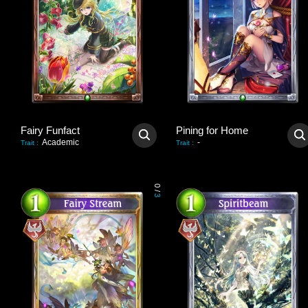
Fairy Funfact
Pining for Home
Academic
-
Trait
:
Trait
:
0
/
3