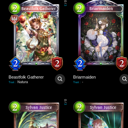
0
/
3
Beastfolk Gatherer
Briarmaiden
Natura
-
Trait
:
Trait
:
0
/
3