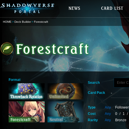
HOME
Deck Builder
Forestcraft
Format
Search
Card Pack
Type
Any
Follower
Cost
Any
0
/
1
/
Rarity
Any
Bronze