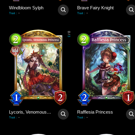
Windbloom Sylph
Brave Fairy Knight
-
-
Trait
:
Trait
:
0
/
3
Lycoris, Venomous Princess
Rafflesia Princess
-
-
Trait
:
Trait
: