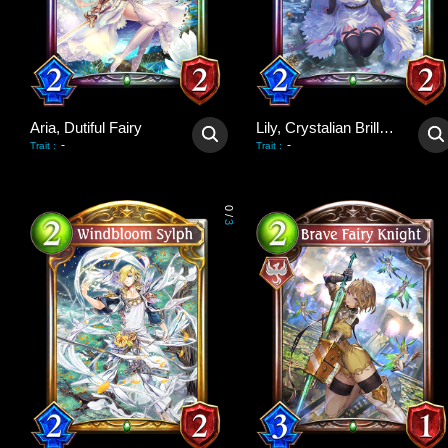
Aria, Dutiful Fairy
Lily, Crystalian Brilliance
-
-
Trait
:
Trait
:
0
/
3