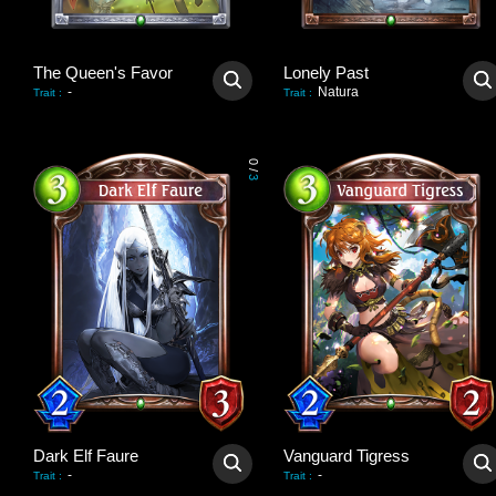
The Queen's Favor
Lonely Past
-
Natura
Trait
:
Trait
:
0
/
3
Dark Elf Faure
Vanguard Tigress
-
-
Trait
:
Trait
: