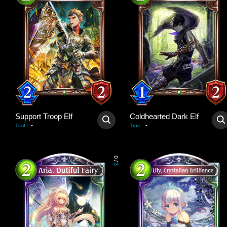
Support Troop Elf
Coldhearted Dark Elf
-
-
Trait
:
Trait
:
0
/
3