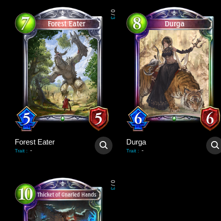
0
/
3
Forest Eater
Durga
-
-
Trait
:
Trait
:
0
/
3