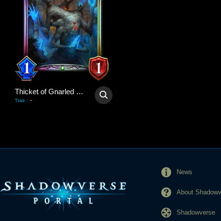
Thicket of Gnarled Hands
-
Trait
:
News
About Shadowve
Shadowverse