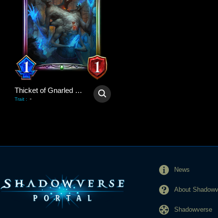
Thicket of Gnarled Hands
-
Trait
:
News
About Shadowve
Shadowverse