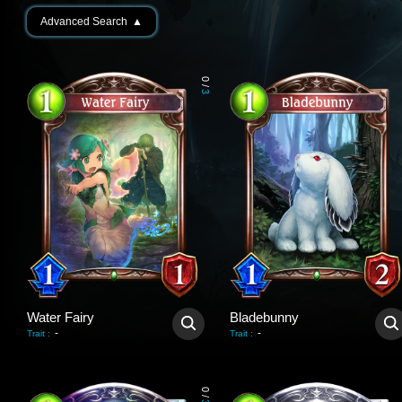
Advanced Search
▲
0
/
3
Water Fairy
Bladebunny
-
-
Trait
:
Trait
:
0
/