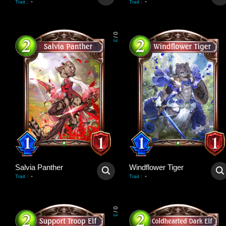
-
-
Trait
:
Trait
:
0
/
3
Salvia Panther
Windflower Tiger
-
-
Trait
:
Trait
:
0
/
3