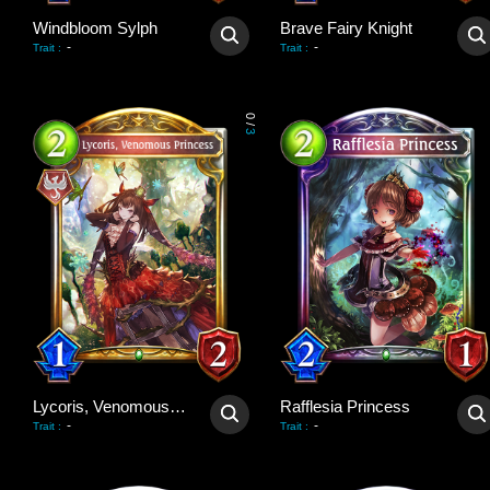
Windbloom Sylph
Brave Fairy Knight
-
-
Trait
:
Trait
:
0
/
3
Lycoris, Venomous Princess
Rafflesia Princess
-
-
Trait
:
Trait
: