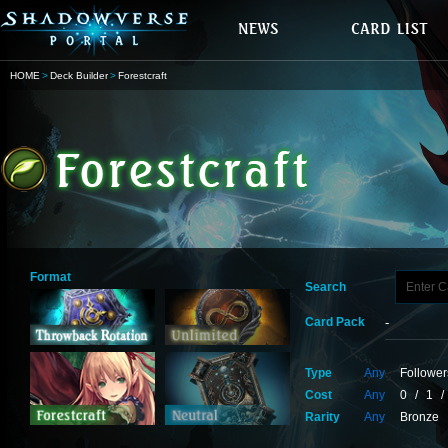
HOME
Deck Builder
Forestcraft
Format
Search
Card Pack
Type
Any
Follower
Cost
Any
0
/
1
/
Rarity
Any
Bronze