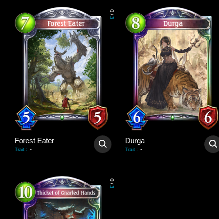
0
/
3
Forest Eater
Durga
-
-
Trait
:
Trait
:
0
/
3