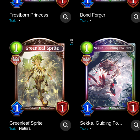
Frostborn Princess
Bond Forger
-
-
Trait
:
Trait
:
0
/
3
Greenleaf Sprite
Sekka, Guiding Fox Fire
Natura
-
Trait
:
Trait
: