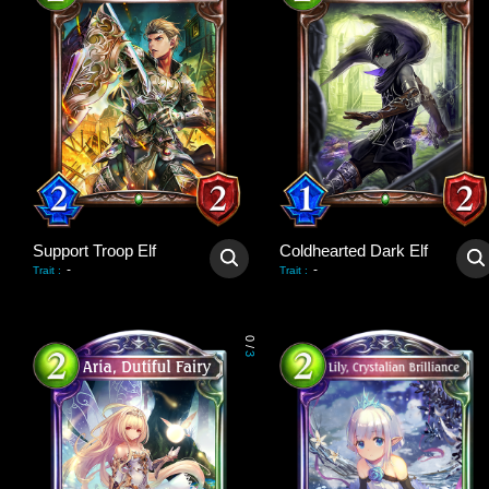
Support Troop Elf
Coldhearted Dark Elf
-
-
Trait
:
Trait
:
0
/
3