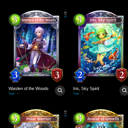
0
/
3
Warden of the Woods
Iris, Sky Spirit
-
-
Trait
:
Trait
:
0
/
3