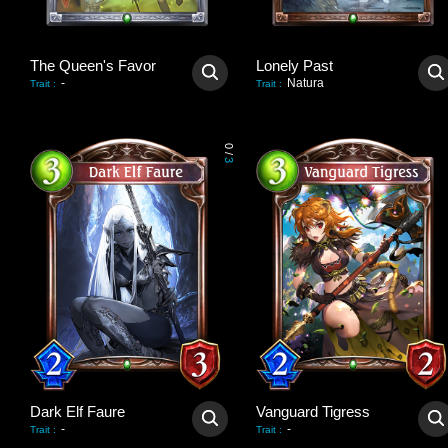
The Queen's Favor
Lonely Past
-
Natura
Trait
:
Trait
:
0
/
3
Dark Elf Faure
Vanguard Tigress
-
-
Trait
:
Trait
: