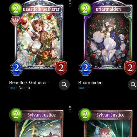
0
/
3
Beastfolk Gatherer
Briarmaiden
Natura
-
Trait
:
Trait
:
0
/
3