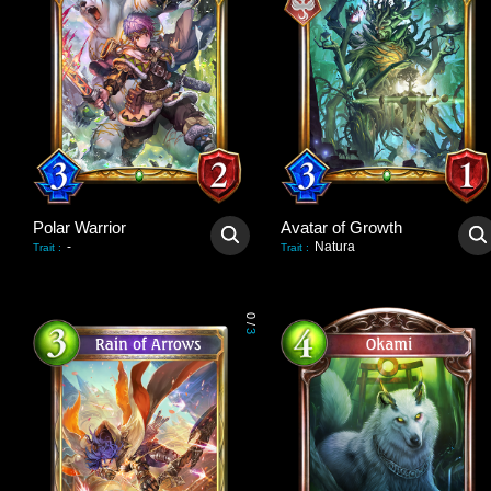
Polar Warrior
Avatar of Growth
-
Natura
Trait
:
Trait
:
0
/
3