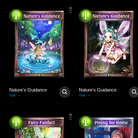
0
/
3
Nature's Guidance
Nature's Guidance
-
-
Trait
:
Trait
:
0
/
3