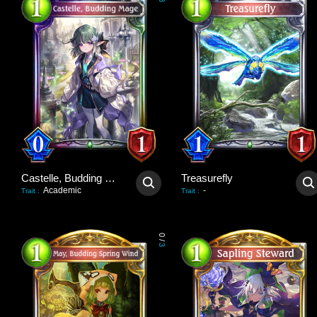
3
Castelle, Budding Mage
Treasurefly
Academic
-
Trait
:
Trait
:
0
/
3