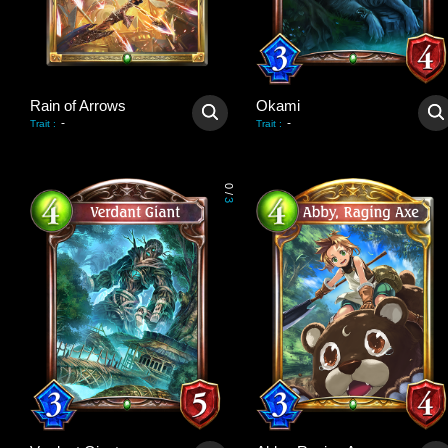
Rain of Arrows
Okami
-
-
Trait
:
Trait
:
0
/
3