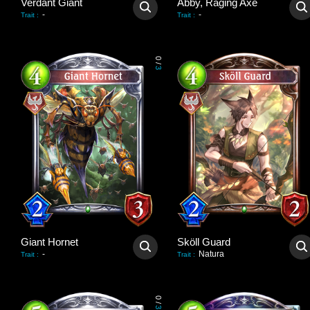
Verdant Giant
Abby, Raging Axe
-
-
Trait
:
Trait
:
0
/
3
Giant Hornet
Sköll Guard
-
Natura
Trait
:
Trait
:
0
/
3