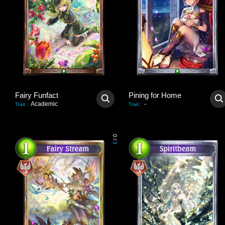
Fairy Funfact
Pining for Home
Academic
-
Trait
:
Trait
:
0
/
3