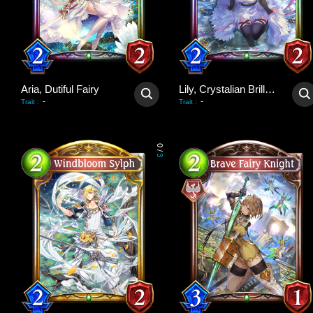
Aria, Dutiful Fairy
Lily, Crystalian Brilliance
-
-
Trait
:
Trait
:
0
/
3