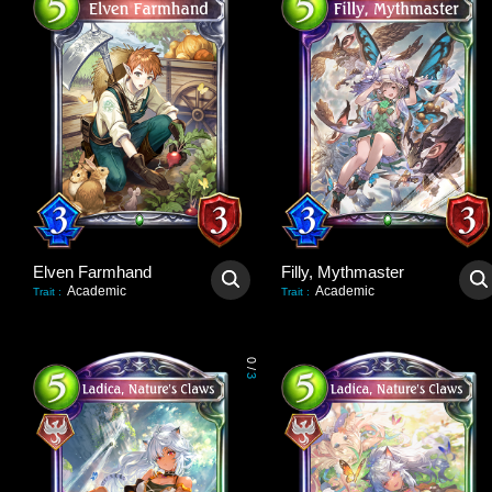
Elven Farmhand
Filly, Mythmaster
Academic
Academic
Trait
:
Trait
:
0
/
3