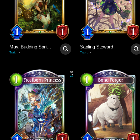
May, Budding Spring Wind
Sapling Steward
-
-
Trait
:
Trait
:
0
/
3