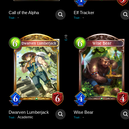
Call of the Alpha
Elf Tracker
-
-
Trait
:
Trait
:
0
/
3
Dwarven Lumberjack
Wise Bear
Academic
-
Trait
:
Trait
: