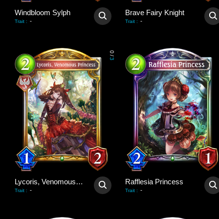
Windbloom Sylph
Brave Fairy Knight
-
-
Trait
:
Trait
:
0
/
3
Lycoris, Venomous Princess
Rafflesia Princess
-
-
Trait
:
Trait
: