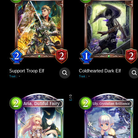
Support Troop Elf
Coldhearted Dark Elf
-
-
Trait
:
Trait
:
0
/
3