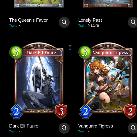
The Queen's Favor
Lonely Past
-
Natura
Trait
:
Trait
:
0
/
3
Dark Elf Faure
Vanguard Tigress
-
-
Trait
:
Trait
: