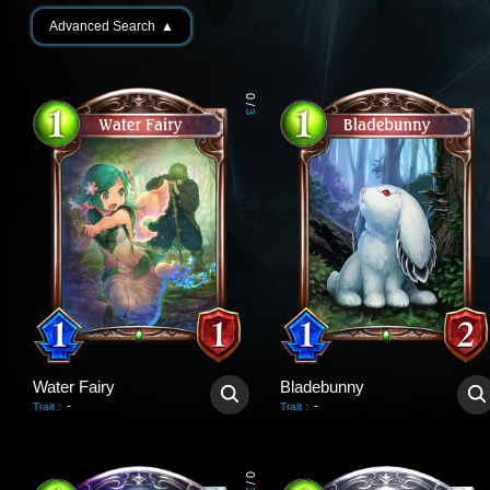
Advanced Search
▲
0
/
3
Water Fairy
Bladebunny
-
-
Trait
:
Trait
:
0
/