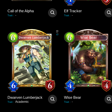
Call of the Alpha
Elf Tracker
-
-
Trait
:
Trait
:
0
/
3
Dwarven Lumberjack
Wise Bear
Academic
-
Trait
:
Trait
: