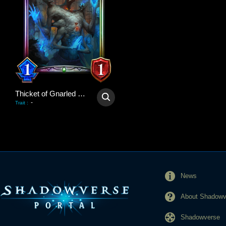
Thicket of Gnarled Hands
-
Trait
:
News
About Shadowve
Shadowverse