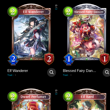
0
/
3
Elf Wanderer
Blessed Fairy Dancer
-
-
Trait
:
Trait
:
0
/
3