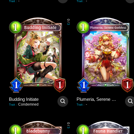
-
-
Trait
:
Trait
:
0
/
3
Budding Initiate
Plumeria, Serene Goddess
Condemned
-
Trait
:
Trait
:
0
/
3