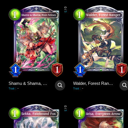
0
/
3
Shamu & Shama, Posh Felines
Walder, Forest Ranger
-
-
Trait
:
Trait
:
0
/
3