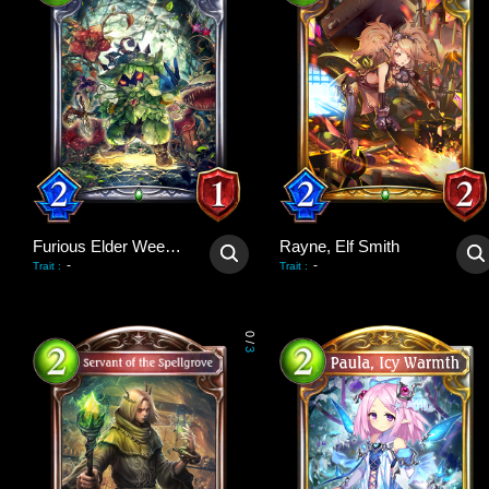
Furious Elder Weedman
Rayne, Elf Smith
-
-
Trait
:
Trait
:
0
/
3