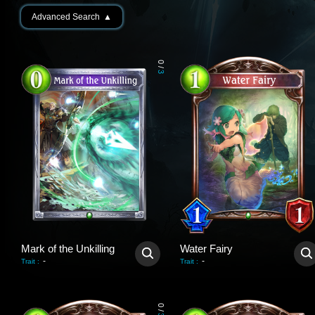
Advanced Search
▲
0
/
3
Mark of the Unkilling
Water Fairy
-
-
Trait
:
Trait
:
0
/