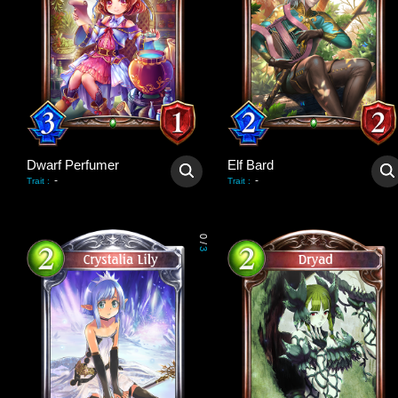
Dwarf Perfumer
Elf Bard
-
-
Trait
:
Trait
:
0
/
3