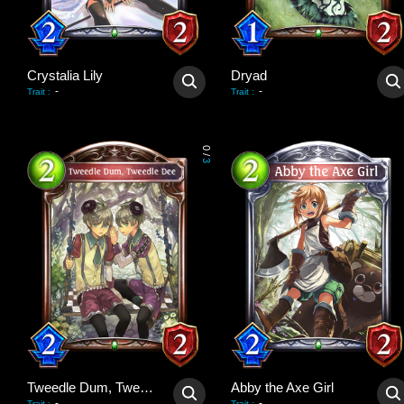
Crystalia Lily
Dryad
-
-
Trait
:
Trait
:
0
/
3
Tweedle Dum, Tweedle Dee
Abby the Axe Girl
-
-
Trait
:
Trait
: