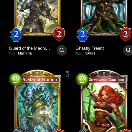
Guard of the Machinatree
Ghastly Treant
Machina
Natura
Trait
:
Trait
:
0
/
3