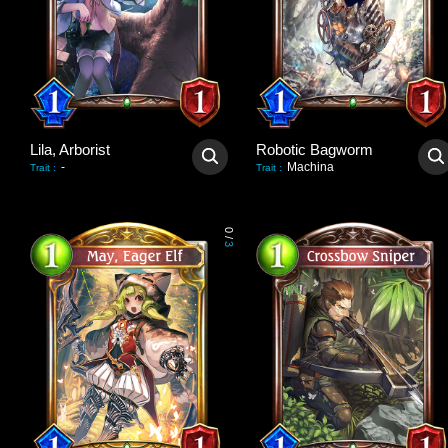
Lila, Arborist
Robotic Bagworm
-
Machina
Trait
:
Trait
:
0
/
3