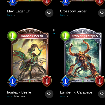
May, Eager Elf
Crossbow Sniper
-
-
Trait
:
Trait
:
0
/
3
Ironback Beetle
Lumbering Carapace
Machina
-
Trait
:
Trait
: