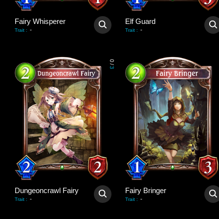
Fairy Whisperer
Elf Guard
-
-
Trait
:
Trait
:
0
/
3
Dungeoncrawl Fairy
Fairy Bringer
-
-
Trait
:
Trait
: