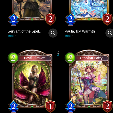
Servant of the Spellgrove
Paula, Icy Warmth
-
-
Trait
:
Trait
:
0
/
3