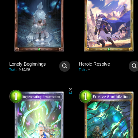
Lonely Beginnings
Heroic Resolve
Natura
-
Trait
:
Trait
:
0
/
3