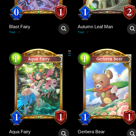
Blast Fairy
Autumn Leaf Man
-
-
Trait
:
Trait
:
0
/
3
Aqua Fairy
Gerbera Bear