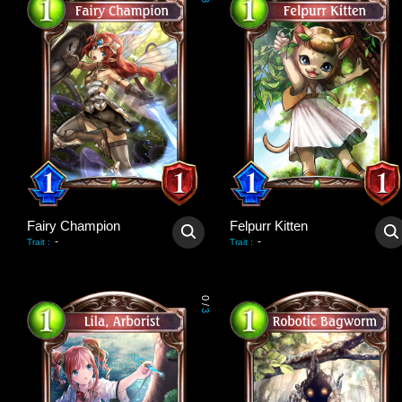
3
Fairy Champion
Felpurr Kitten
-
-
Trait
:
Trait
:
0
/
3