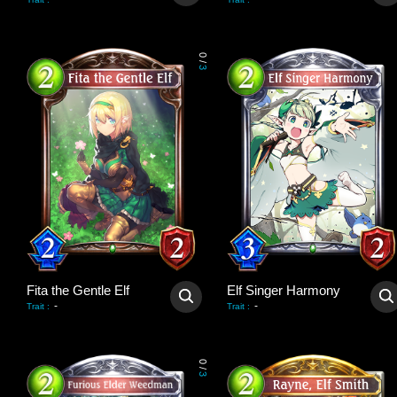
0
/
3
Fita the Gentle Elf
Elf Singer Harmony
-
-
Trait
:
Trait
:
0
/
3