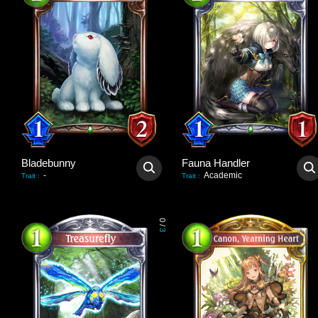
Bladebunny
Fauna Handler
-
Academic
Trait
:
Trait
:
0
/
3