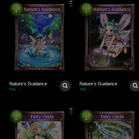
3
/
3
Nature's Guidance
Nature's Guidance
-
-
Trait
:
Trait
:
3
/
3