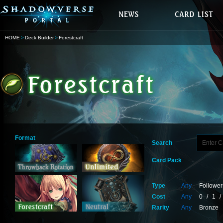
HOME
Deck Builder
Forestcraft
Format
Search
Card Pack
Type
Any
Follower
Cost
Any
0
/
1
/
Rarity
Any
Bronze