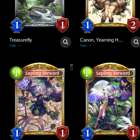
Treasurefly
Canon, Yearning Heart
-
-
Trait
:
Trait
:
0
/
3