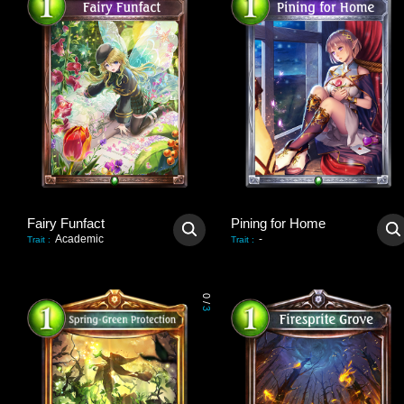
Fairy Funfact
Pining for Home
Academic
-
Trait
:
Trait
:
0
/
3