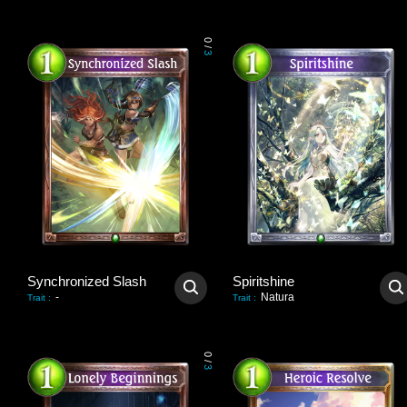
0
/
3
Synchronized Slash
Spiritshine
-
Natura
Trait
:
Trait
:
0
/
3