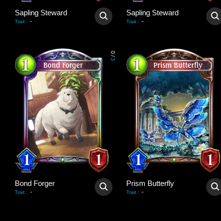
Sapling Steward
Sapling Steward
-
-
Trait
:
Trait
:
0
/
3
Bond Forger
Prism Butterfly
-
-
Trait
:
Trait
: