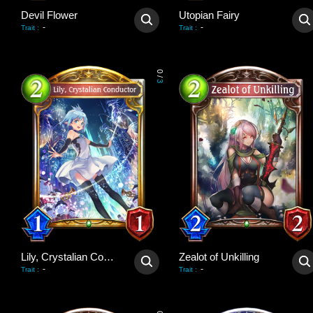
Devil Flower
Utopian Fairy
-
-
Trait
:
Trait
:
0
/
3
Lily, Crystalian Conductor
Zealot of Unkilling
-
-
Trait
:
Trait
: