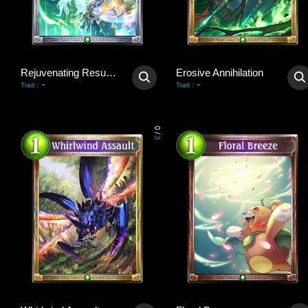
Rejuvenating Resurrection
Erosive Annihilation
-
-
Trait
:
Trait
:
0
/
3