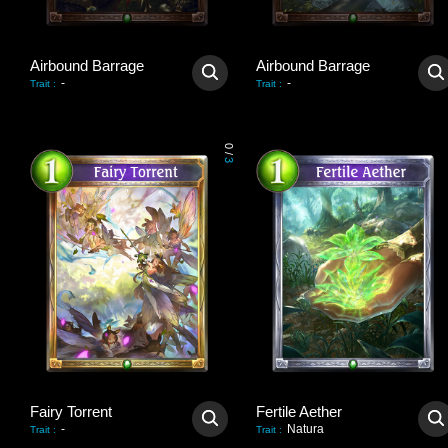
Airbound Barrage
Airbound Barrage
-
-
Trait
:
Trait
:
0
/
3
Fairy Torrent
Fertile Aether
-
Natura
Trait
:
Trait
: