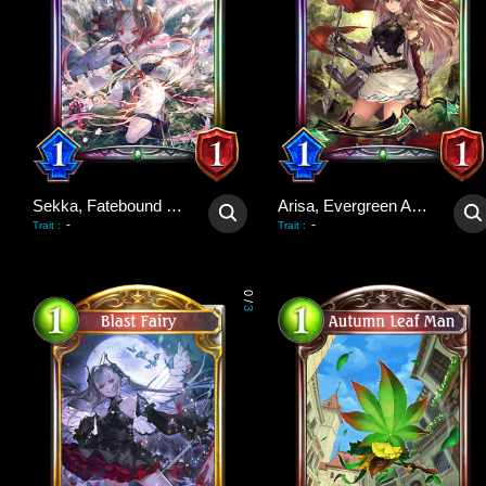
Sekka, Fatebound Fox
Arisa, Evergreen Arrow
-
-
Trait
:
Trait
:
0
/
3