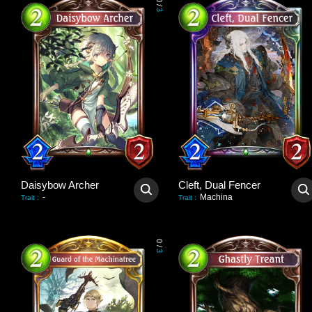
0
/
3
Daisybow Archer
Cleft, Dual Fencer
-
Machina
Trait
:
Trait
:
0
/
3