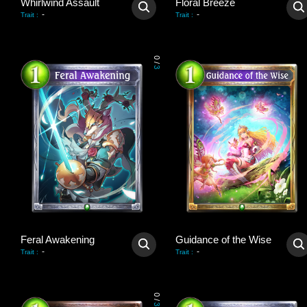
Whirlwind Assault
Floral Breeze
-
-
Trait
:
Trait
:
0
/
3
Feral Awakening
Guidance of the Wise
-
-
Trait
:
Trait
:
0
/
3