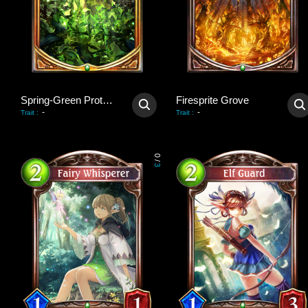
Spring-Green Protection
Firesprite Grove
-
-
Trait
:
Trait
:
0
/
3