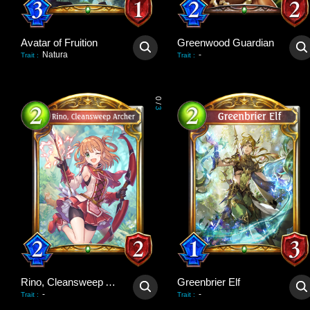
Avatar of Fruition
Greenwood Guardian
Natura
-
Trait
:
Trait
:
0
/
3
Rino, Cleansweep Archer
Greenbrier Elf
-
-
Trait
:
Trait
: