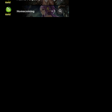
×
3
Homecoming
×
1
Fairy Beast