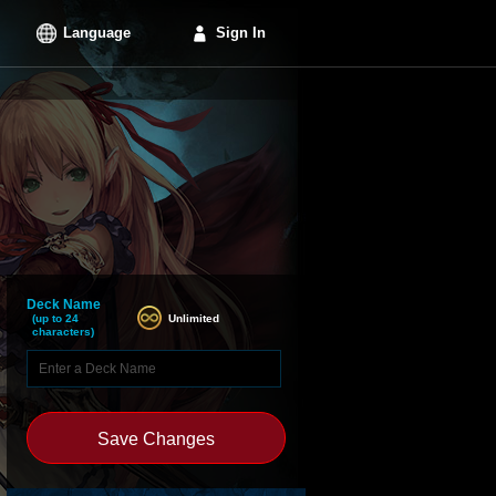
Language
Sign In
Deck Name
Unlimited
(up to 24
characters)
Save Changes