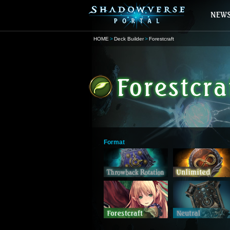
HOME
Deck Builder
Forestcraft
Format