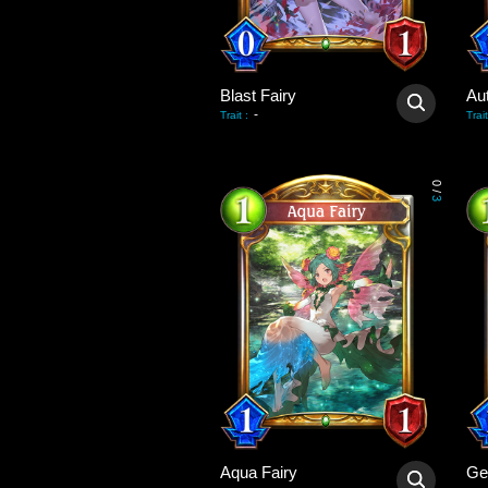
Blast Fairy
Au
-
Trait
:
Trait
0
/
3
Aqua Fairy
Ge