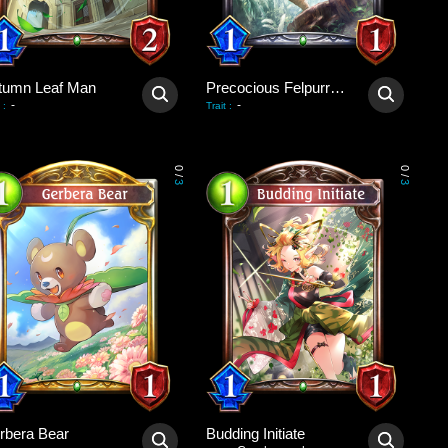
tumn Leaf Man
Precocious Felpurr Kitten
-
-
:
Trait
:
0
0
/
/
3
3
rbera Bear
Budding Initiate