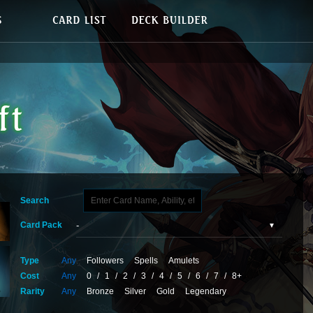
Search
Card Pack
Type
Any
Followers
Spells
Amulets
Cost
Any
0
/
1
/
2
/
3
/
4
/
5
/
6
/
7
/
8+
Rarity
Any
Bronze
Silver
Gold
Legendary