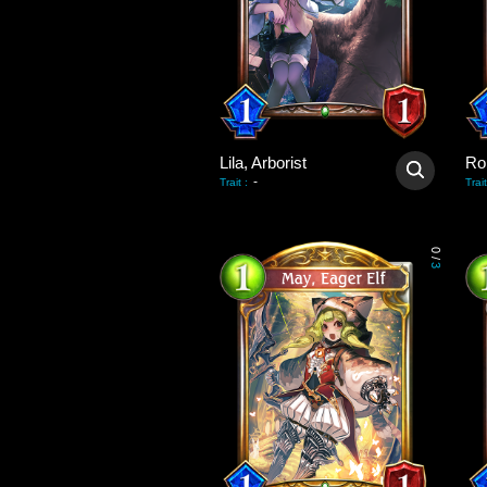
Lila, Arborist
Ro
-
Trait
:
Trait
0
/
3