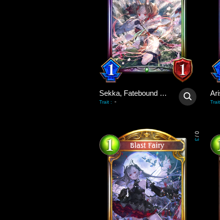
Sekka, Fatebound Fox
-
Trait
:
Trait
0
/
3