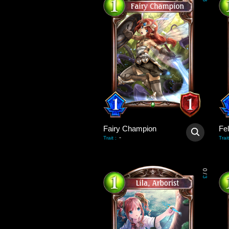
3
Fairy Champion
Fel
-
Trait
:
Trait
0
/
3