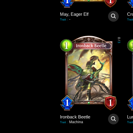
May, Eager Elf
Cr
-
Trait
:
Trait
0
/
3
Ironback Beetle
Lu
Machina
Trait
:
Trait