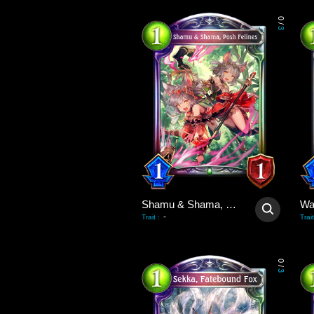
0
/
3
Shamu & Shama, Posh Felines
-
Trait
:
Trait
0
/
3