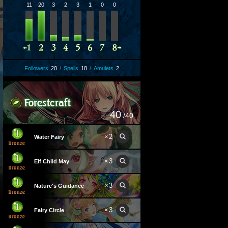
11
20
3
2
3
1
0
0
Followers
20
/
Spells
18
/
Amulets
2
40
/40
×
2
Water Fairy
×
3
Elf Child May
×
3
Nature's Guidance
×
3
Fairy Circle