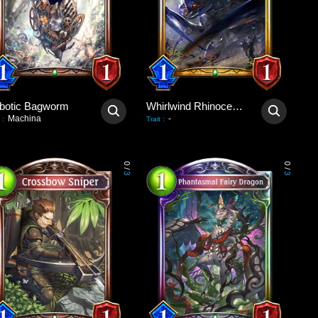
botic Bagworm
Whirlwind Rhinoceroach
Machina
-
:
Trait
:
0
0
/
/
3
3