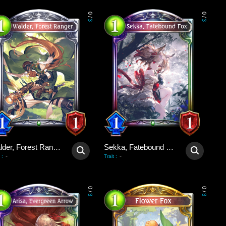
0
0
/
/
3
3
Walder, Forest Ranger
Sekka, Fatebound Fox
-
-
:
Trait
:
0
0
/
/
3
3