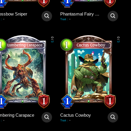
ossbow Sniper
Phantasmal Fairy Dragon
-
-
:
Trait
:
0
0
/
/
3
3
mbering Carapace
Cactus Cowboy
-
-
:
Trait
: