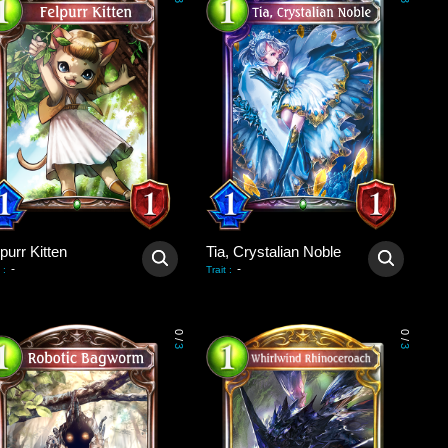
3
3
purr Kitten
Tia, Crystalian Noble
-
-
:
Trait
:
0
0
/
/
3
3