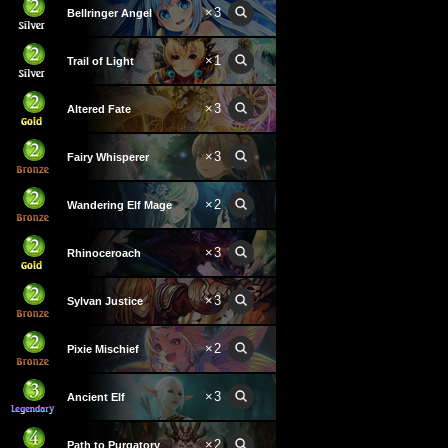
×
3
Bellringer Angel
×
1
Trail of Light
×
3
Altered Fate
×
3
Fairy Whisperer
×
2
Wandering Elf Mage
×
3
Rhinoceroach
×
3
Sylvan Justice
×
2
Pixie Mischief
×
3
Ancient Elf
×
2
Path to Purgatory