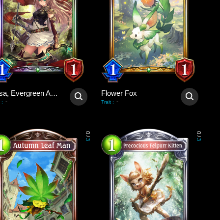
Arisa, Evergreen Arrow
Flower Fox
-
-
:
Trait
:
0
0
/
/
3
3