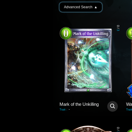
Advanced Search
▲
0
/
3
Mark of the Unkilling
Wa
-
Trait
:
Trait
0
/