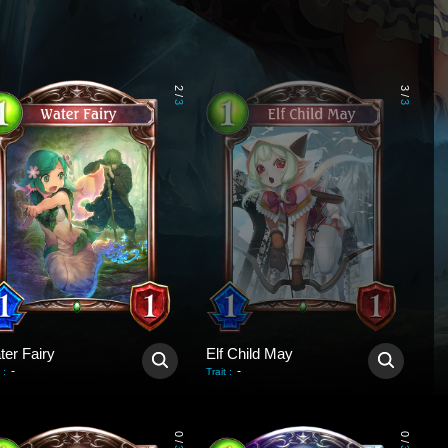
2
3
/
/
3
3
ter Fairy
Elf Child May
-
-
:
Trait
:
0
0
/
/