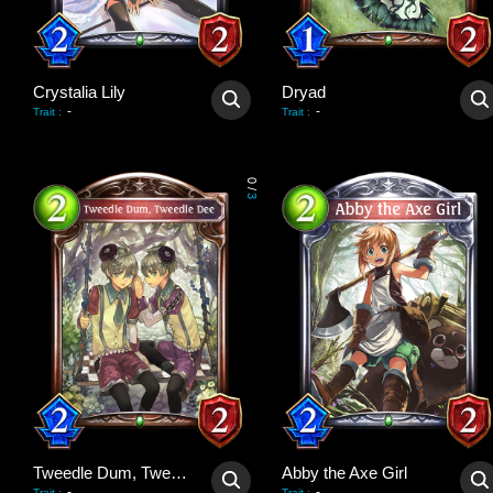
Crystalia Lily
Dryad
-
-
Trait
:
Trait
:
0
/
3
Tweedle Dum, Tweedle Dee
Abby the Axe Girl
-
-
Trait
:
Trait
: