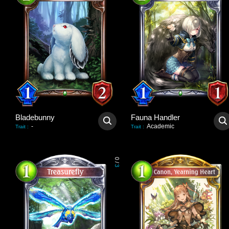
Bladebunny
Fauna Handler
-
Academic
Trait
:
Trait
:
0
/
3