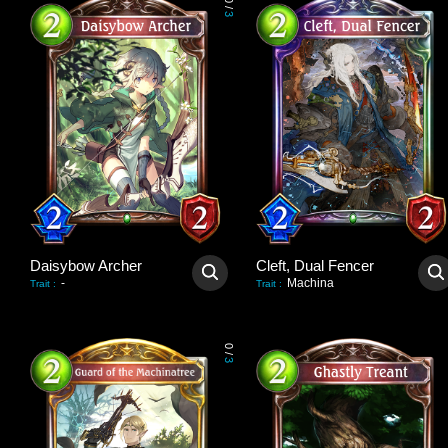
0
/
3
Daisybow Archer
Cleft, Dual Fencer
-
Machina
Trait
:
Trait
:
0
/
3