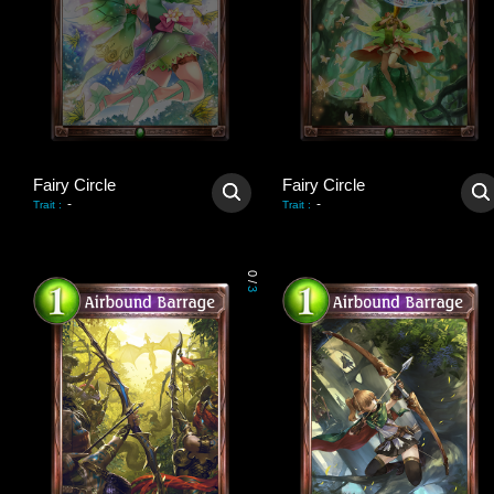
Fairy Circle
Fairy Circle
-
-
Trait
:
Trait
:
0
/
3