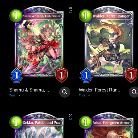
0
/
3
Shamu & Shama, Posh Felines
Walder, Forest Ranger
-
-
Trait
:
Trait
:
0
/
3