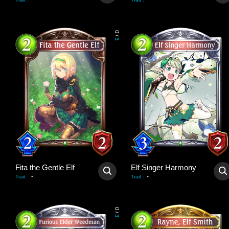
0
/
3
Fita the Gentle Elf
Elf Singer Harmony
-
-
Trait
:
Trait
:
0
/
3