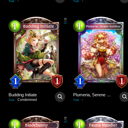
-
-
Trait
:
Trait
:
0
/
3
Budding Initiate
Plumeria, Serene Goddess
Condemned
-
Trait
:
Trait
:
0
/
3