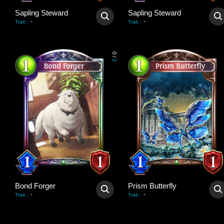
Sapling Steward
Sapling Steward
-
-
Trait
:
Trait
:
0
/
3
Bond Forger
Prism Butterfly
-
-
Trait
:
Trait
: