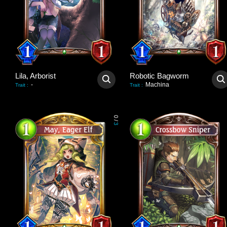
Lila, Arborist
Robotic Bagworm
-
Machina
Trait
:
Trait
:
0
/
3