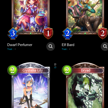
Dwarf Perfumer
Elf Bard
-
-
Trait
:
Trait
:
0
/
3