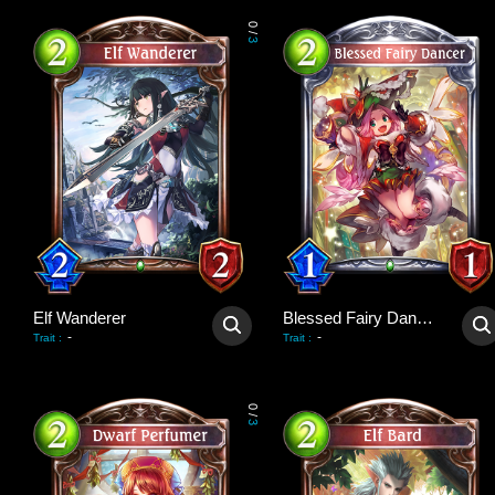
0
/
3
Elf Wanderer
Blessed Fairy Dancer
-
-
Trait
:
Trait
:
0
/
3