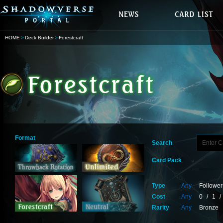
HOME
Deck Builder
Forestcraft
Format
Search
Card Pack
Type
Any
Follower
Cost
Any
0
/
1
/
Rarity
Any
Bronze