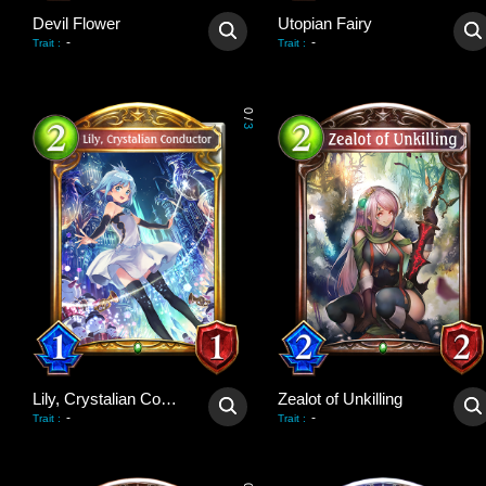
Devil Flower
Utopian Fairy
-
-
Trait
:
Trait
:
0
/
3
Lily, Crystalian Conductor
Zealot of Unkilling
-
-
Trait
:
Trait
: