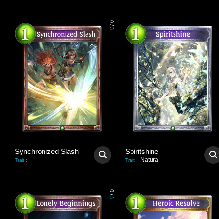
0
/
3
Synchronized Slash
Spiritshine
-
Natura
Trait
:
Trait
:
0
/
3