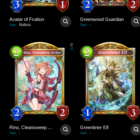
Avatar of Fruition
Greenwood Guardian
Natura
-
Trait
:
Trait
:
0
/
3
Rino, Cleansweep Archer
Greenbrier Elf
-
-
Trait
:
Trait
: