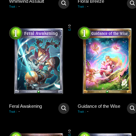
Whirlwind Assault
Floral Breeze
-
-
Trait
:
Trait
:
0
/
3
Feral Awakening
Guidance of the Wise
-
-
Trait
:
Trait
:
0
/
3