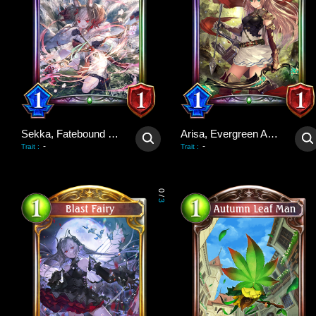
Sekka, Fatebound Fox
Arisa, Evergreen Arrow
-
-
Trait
:
Trait
:
0
/
3