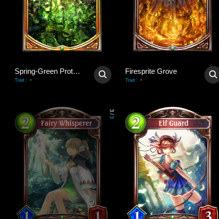
Spring-Green Protection
Firesprite Grove
-
-
Trait
:
Trait
:
3
/
3