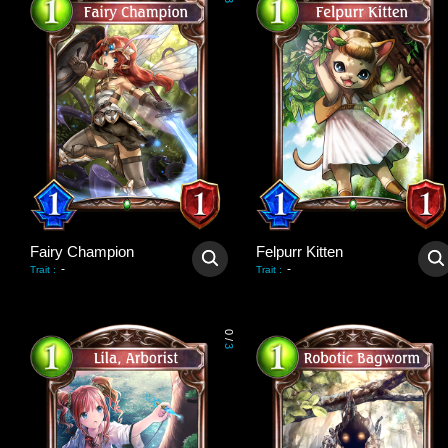
3
Fairy Champion
Felpurr Kitten
-
-
Trait
:
Trait
:
0
/
3