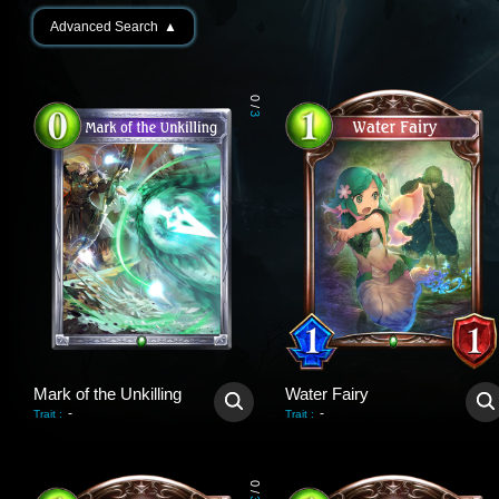
Advanced Search
▲
0
/
3
Mark of the Unkilling
Water Fairy
-
-
Trait
:
Trait
:
0
/