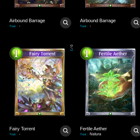
Airbound Barrage
Airbound Barrage
-
-
Trait
:
Trait
:
0
/
3
Fairy Torrent
Fertile Aether
-
Natura
Trait
:
Trait
: