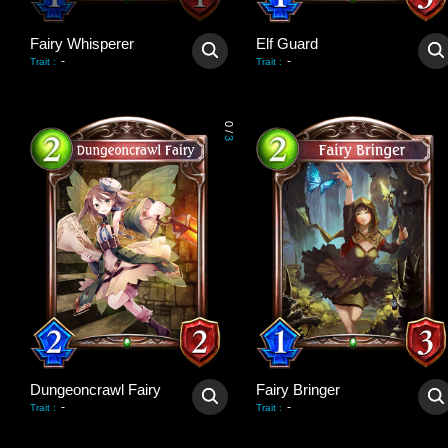
Fairy Whisperer
Elf Guard
-
-
Trait
:
Trait
:
0
/
3
Dungeoncrawl Fairy
Fairy Bringer
-
-
Trait
:
Trait
: