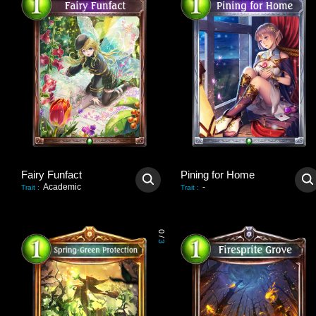
Fairy Funfact
Pining for Home
Academic
-
Trait
:
Trait
:
0
/
3