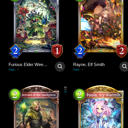
Furious Elder Weedman
Rayne, Elf Smith
-
-
Trait
:
Trait
:
0
/
3