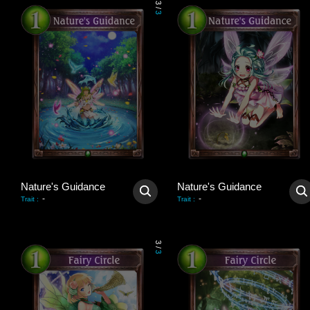
3
/
3
Nature's Guidance
Nature's Guidance
-
-
Trait
:
Trait
:
3
/
3