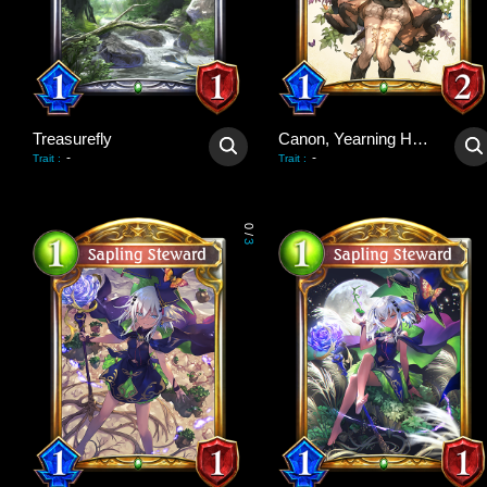
Treasurefly
Canon, Yearning Heart
-
-
Trait
:
Trait
:
0
/
3