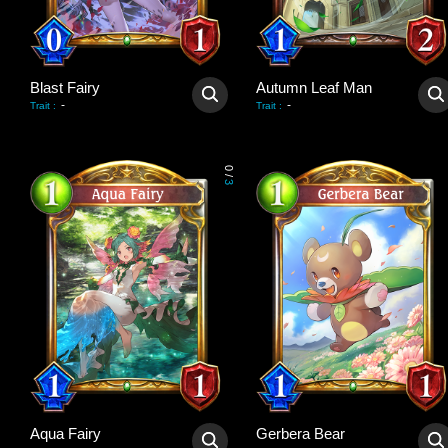
Blast Fairy
Autumn Leaf Man
-
-
Trait
:
Trait
:
0
/
3
Aqua Fairy
Gerbera Bear