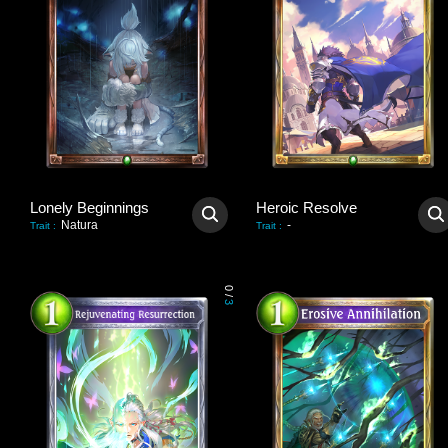
Lonely Beginnings
Heroic Resolve
Natura
-
Trait
:
Trait
:
0
/
3