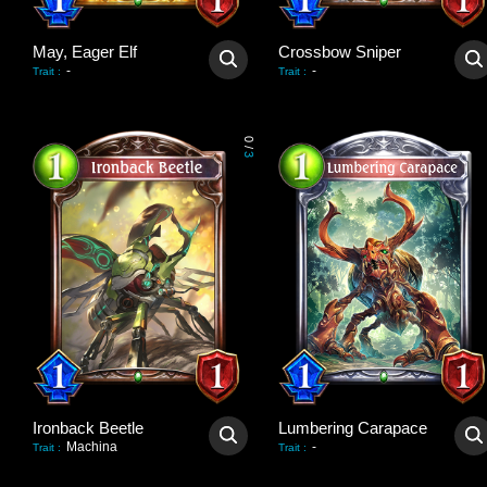
May, Eager Elf
Crossbow Sniper
-
-
Trait
:
Trait
:
0
/
3
Ironback Beetle
Lumbering Carapace
Machina
-
Trait
:
Trait
: