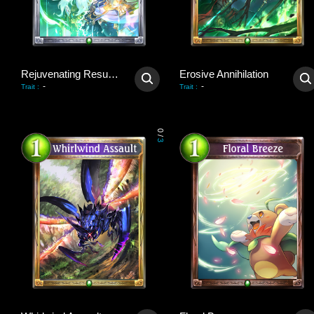
Rejuvenating Resurrection
Erosive Annihilation
-
-
Trait
:
Trait
:
0
/
3