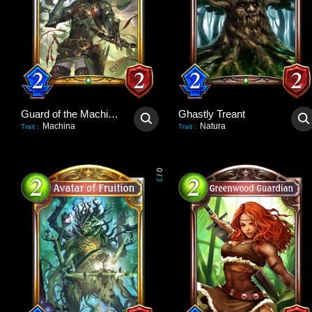
Guard of the Machinatree
Ghastly Treant
Machina
Natura
Trait
:
Trait
:
0
/
3