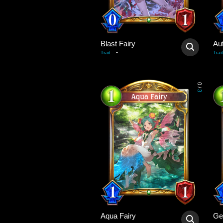
Blast Fairy
Au
-
Trait
:
Trait
0
/
3
Aqua Fairy
Ge