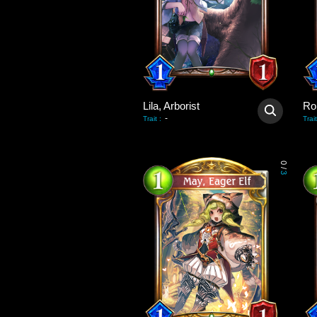
Lila, Arborist
Ro
-
Trait
:
Trait
0
/
3