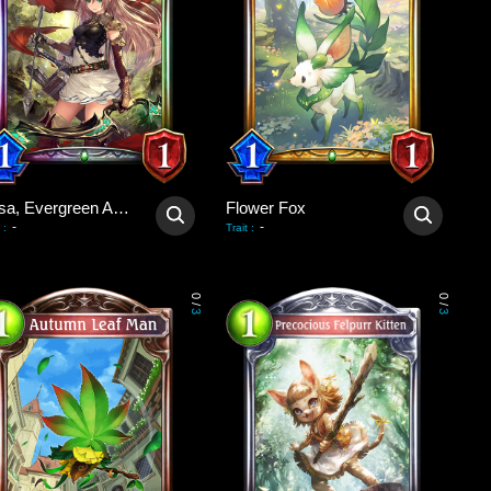
Arisa, Evergreen Arrow
Flower Fox
-
-
:
Trait
:
0
0
/
/
3
3