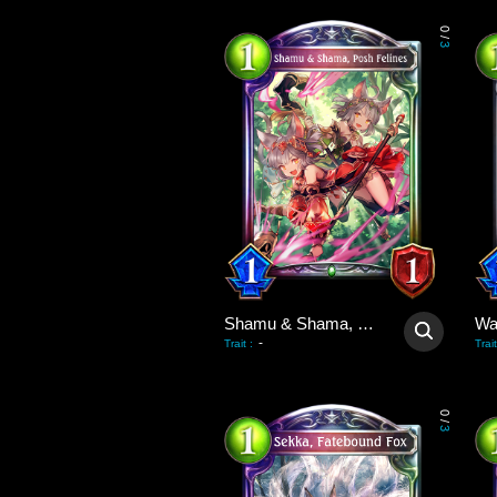
0
/
3
Shamu & Shama, Posh Felines
-
Trait
:
Trait
0
/
3