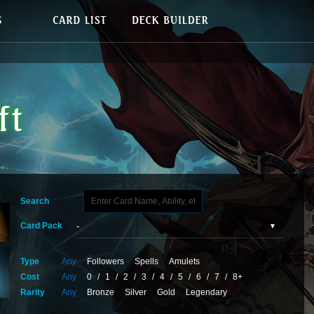
Search
Card Pack
Type
Any
Followers
Spells
Amulets
Cost
Any
0
/
1
/
2
/
3
/
4
/
5
/
6
/
7
/
8+
Rarity
Any
Bronze
Silver
Gold
Legendary