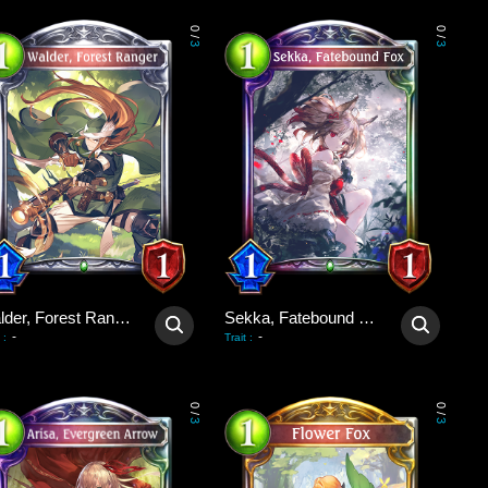
0
0
/
/
3
3
Walder, Forest Ranger
Sekka, Fatebound Fox
-
-
:
Trait
:
0
0
/
/
3
3