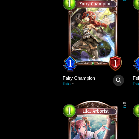
3
Fairy Champion
Fel
-
Trait
:
Trait
0
/
3