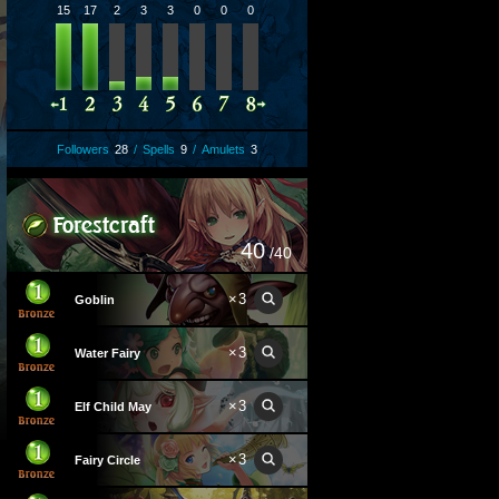
15
17
2
3
3
0
0
0
Followers
28
/
Spells
9
/
Amulets
3
40
/40
×
3
Goblin
×
3
Water Fairy
×
3
Elf Child May
×
3
Fairy Circle