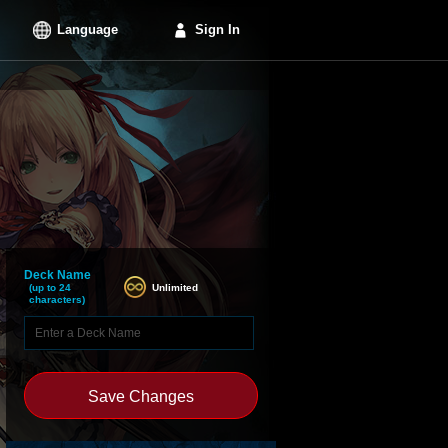
Language
Sign In
Deck Name
Unlimited
(up to 24
characters)
Save Changes