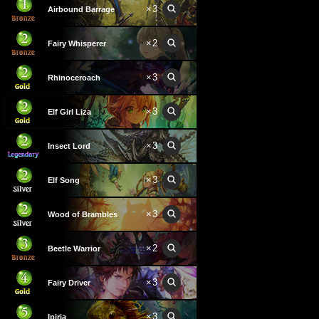
×
3
Airbound Barrage
×
2
Fairy Whisperer
×
3
Rhinoceroach
×
3
Elf Girl Liza
×
3
Insect Lord
×
3
Elf Song
×
3
Wood of Brambles
×
2
Beetle Warrior
×
3
Fairy Driver
×
3
Ipiria