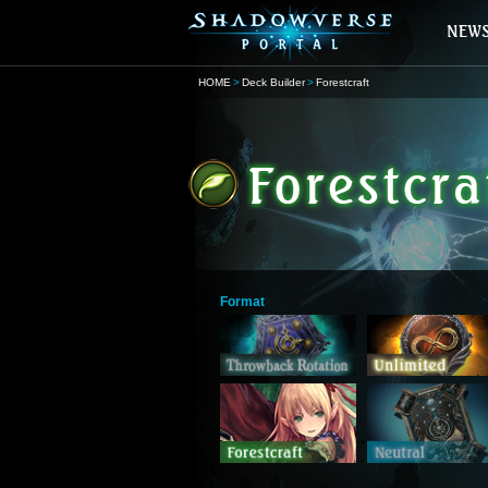
HOME
Deck Builder
Forestcraft
Format