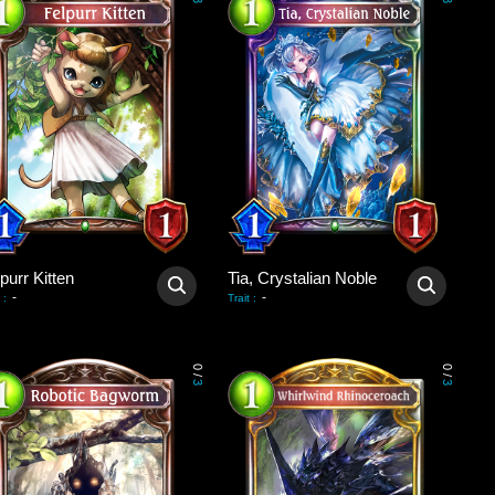
3
3
purr Kitten
Tia, Crystalian Noble
-
-
:
Trait
:
0
0
/
/
3
3