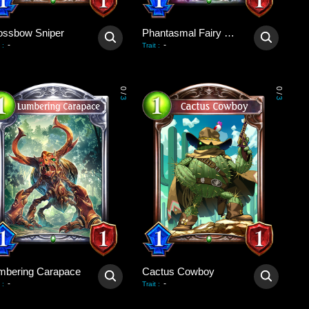
ossbow Sniper
Phantasmal Fairy Dragon
-
-
:
Trait
:
0
0
/
/
3
3
mbering Carapace
Cactus Cowboy
-
-
:
Trait
: