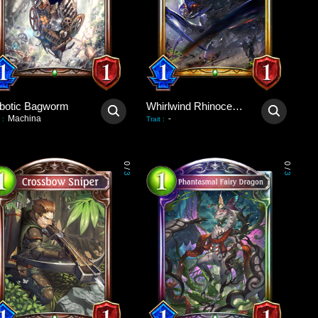
botic Bagworm
Whirlwind Rhinoceroach
Machina
-
:
Trait
:
0
0
/
/
3
3