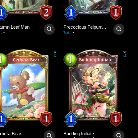
tumn Leaf Man
Precocious Felpurr Kitten
-
-
:
Trait
:
0
0
/
/
3
3
rbera Bear
Budding Initiate