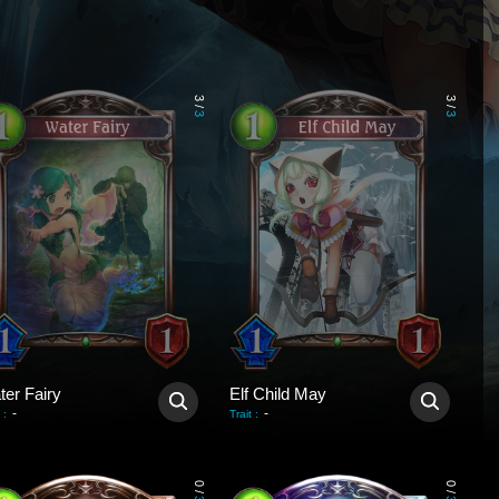
3
3
/
/
3
3
ter Fairy
Elf Child May
-
-
:
Trait
:
0
0
/
/