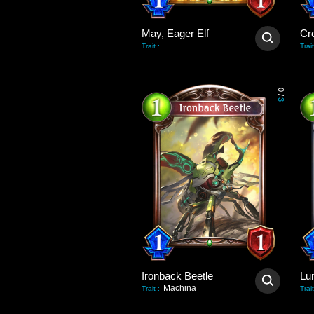
May, Eager Elf
Cr
-
Trait
:
Trait
0
/
3
Ironback Beetle
Lu
Machina
Trait
:
Trait