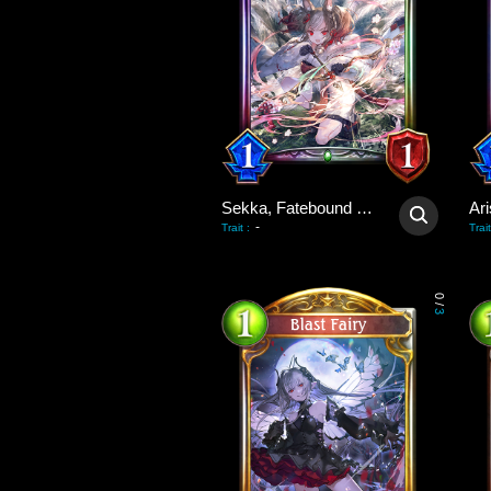
Sekka, Fatebound Fox
-
Trait
:
Trait
0
/
3