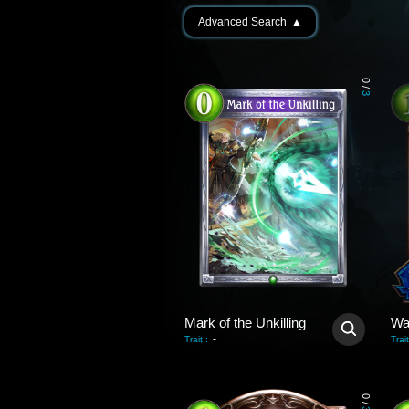
Advanced Search
▲
0
/
3
Mark of the Unkilling
Wa
-
Trait
:
Trait
0
/