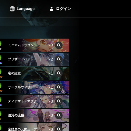
Language
ログイン
×3
ミニマムドラゴン
×2
ブリザードハート・フィルレイン
×1
竜の託宣
×1
サークルウィザード
×3
ティアマト・マグナ
×3
混沌の流儀
×3
楽隠居の元国王・フォリア