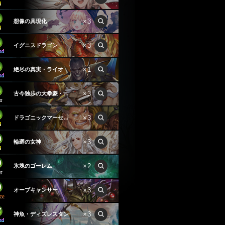
×3
想像の具現化
×3
イグニスドラゴン
×1
絶尽の真実・ライオ
×3
古今独歩の大拳豪・ガンダゴウザ
×3
ドラゴニックマーセナリー
×3
輪廻の女神
×2
氷塊のゴーレム
×3
オーブキャンサー
×3
神魚・ディズレスタン