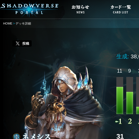
HOME
デッキ詳細
投稿
生成:
38
11
9
31