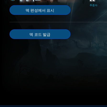
추종자
덱 편성에서 표시
덱 코드 발급