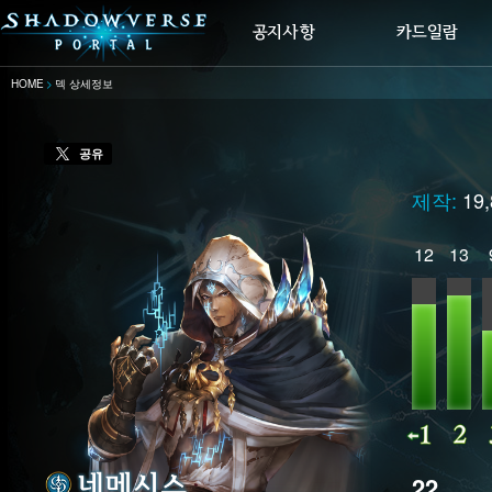
HOME
덱 상세정보
공유
제작:
19
12
13
22