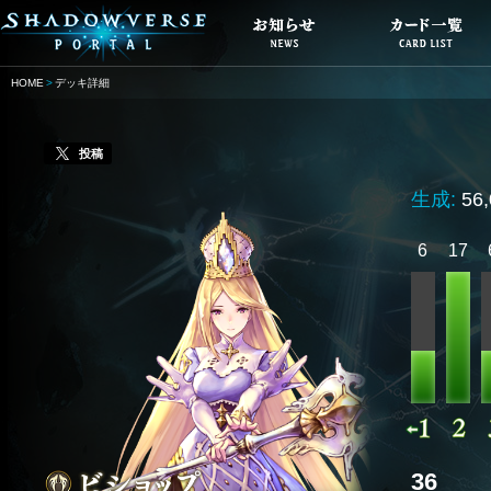
HOME
デッキ詳細
投稿
生成:
56
6
17
36