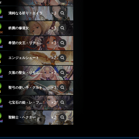
×3
清純なる祈り・エイラ
×3
鉄腕の修道女
×3
希望の女王・リテュエル
×2
エンジェルシュート
×2
欠落の聖女・リモニウム
×3
聖弓の使い手・クルト
×2
七宝石の姫・レ・フィーエ
×2
聖騎士・ヘクター