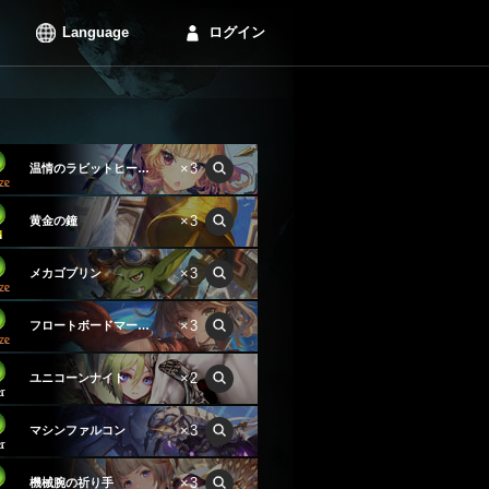
Language
ログイン
×3
温情のラビットヒーラー
×3
黄金の鐘
×3
メカゴブリン
×3
フロートボードマーセナリー
×2
ユニコーンナイト
×3
マシンファルコン
×3
機械腕の祈り手