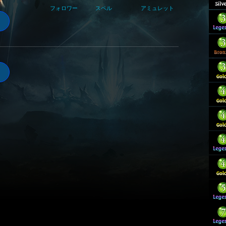
フォロワー
スペル
アミュレット