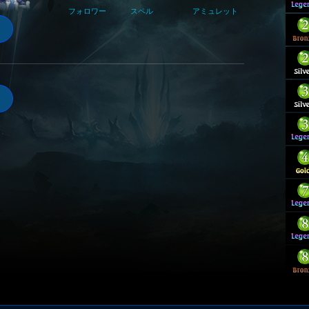
フォロワー
スペル
アミュレット