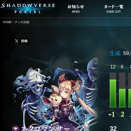
HOME
デッキ詳細
投稿
生成:
59
12
8
32