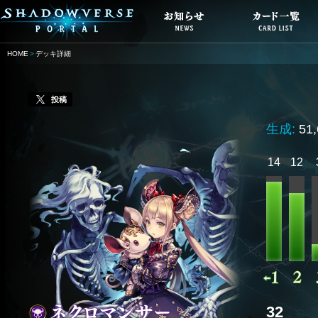
HOME
デッキ詳細
投稿
生成:
51
14
12
32