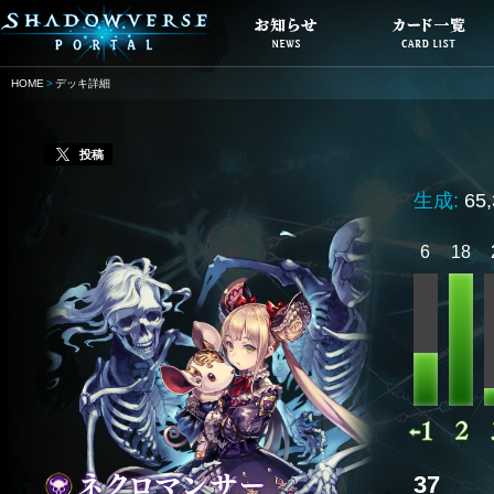
HOME
デッキ詳細
投稿
生成:
65
6
18
37