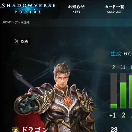
HOME
デッキ詳細
投稿
生成:
67
2
11
28