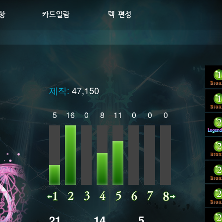
제작:
47,150
5
16
0
8
11
0
0
0
21
14
5