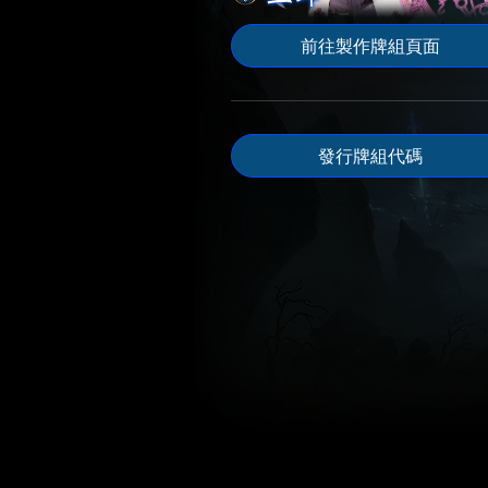
前往製作牌組頁面
發行牌組代碼