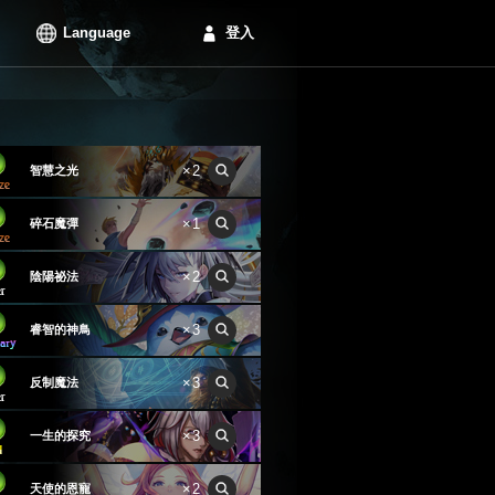
Language
登入
×2
智慧之光
×1
碎石魔彈
×2
陰陽祕法
×3
睿智的神鳥
×3
反制魔法
×3
一生的探究
×2
天使的恩寵