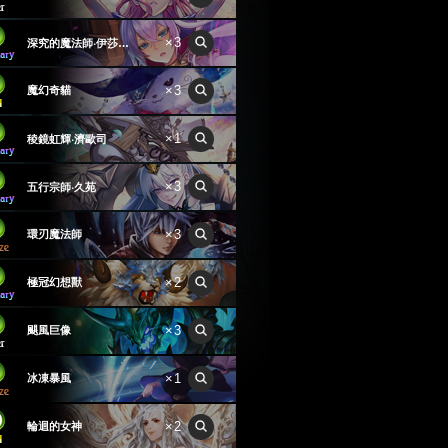
×3
深究的魔法師‧伊莎貝爾
×3
魔幻奇貓
×1
稜鏡虹輝‧濟歐司
×3
五行宗師‧久苑
×3
環刃魔法師
×2
極冠幻想獸
×3
颶風巨像
×1
冰凍暴風
×2
輪迴的女神