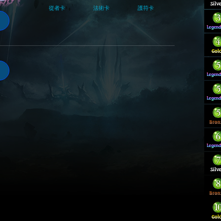
從者卡
法術卡
護符卡