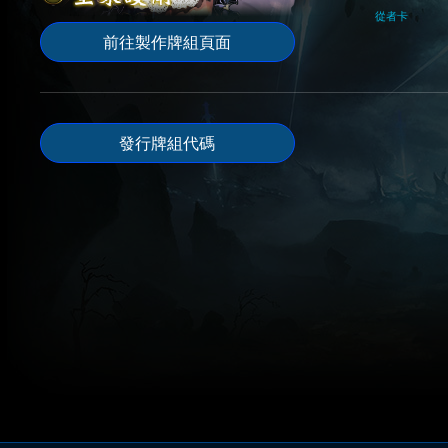
從者卡
前往製作牌組頁面
發行牌組代碼