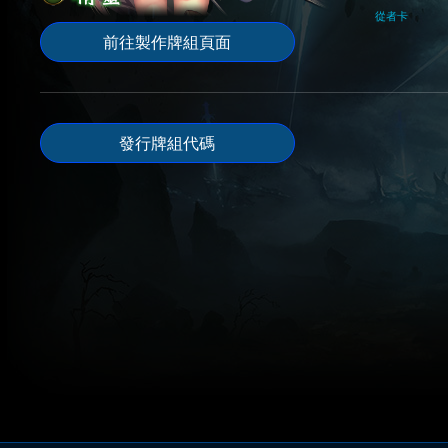
從者卡
前往製作牌組頁面
發行牌組代碼