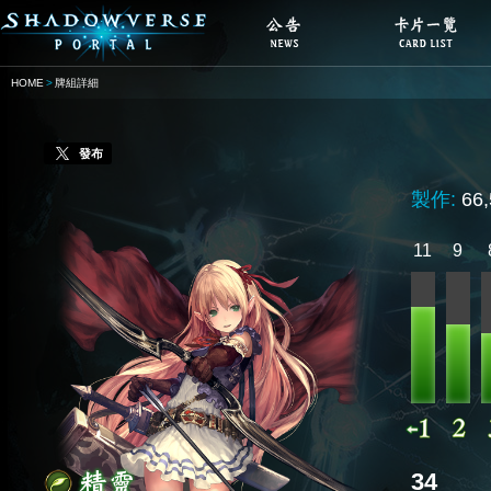
HOME
牌組詳細
發布
製作:
66
11
9
34