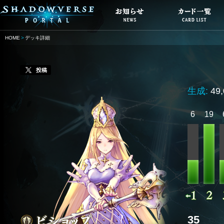
HOME
デッキ詳細
投稿
生成:
49
6
19
35