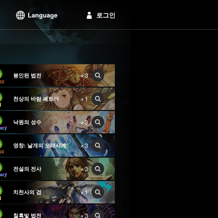
Language
로그인
×3
봉인된 법전
×1
천상의 바람 페트라
×3
낙원의 성수
×3
영창: 날개의 모래시계
×3
전설의 전사
×1
치천사의 검
×3
칠흑빛 법전