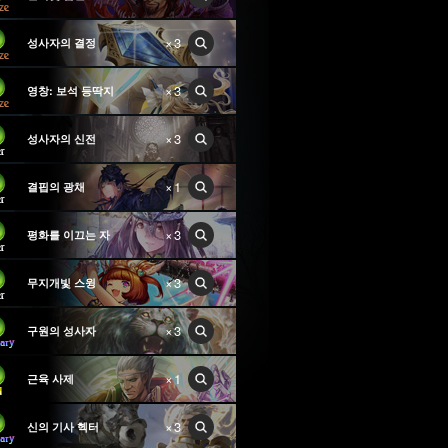
×3
성사자의 결정
×3
영창: 보석 등딱지
×3
성사자의 신전
×1
결핍의 광채
×3
평화를 이끄는 자
×3
무지개빛 스윙
×3
구원의 성사자
×1
근육 사제
×3
신의 기사 헥터