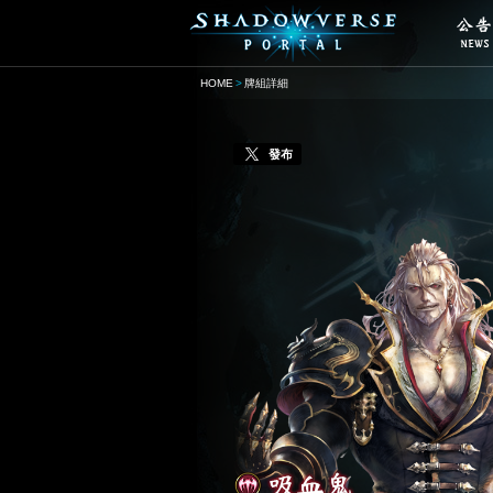
HOME
牌組詳細
發布