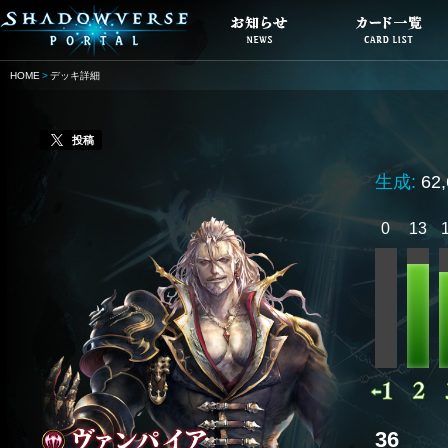
HOME
デッキ詳細
投稿
生成:
62
0
13
36