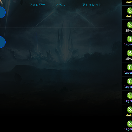
フォロワー
スペル
アミュレット