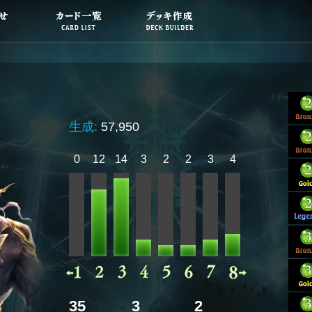
生成:
57,950
0
12
14
3
2
2
3
4
35
3
2