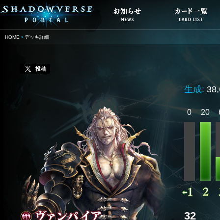
HOME
デッキ詳細
投稿
生成:
38
0
20
32