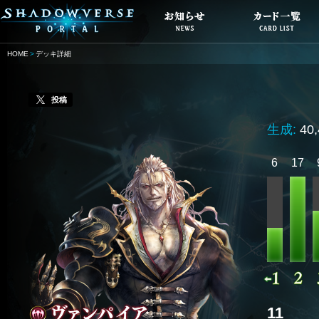
HOME
デッキ詳細
投稿
生成:
40
6
17
11