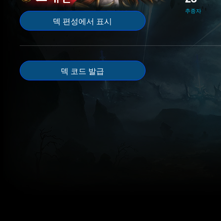
추종자
덱 편성에서 표시
덱 코드 발급