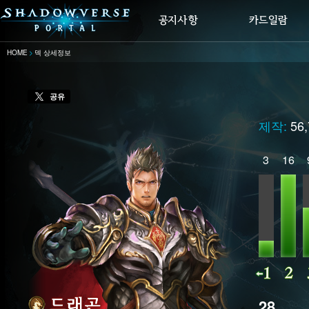
HOME
덱 상세정보
공유
제작:
56
3
16
28