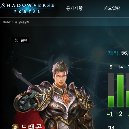
HOME
덱 상세정보
공유
제작:
56
5
14
34