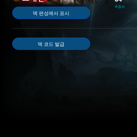
추종자
덱 편성에서 표시
덱 코드 발급