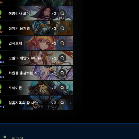
×3
참룡검사 로이
×3
정의의 용기병
×3
안네로제
×3
모멸의 재앙 가르미유
×3
차원을 총괄하는 자
×3
포세이돈
×3
얼음지옥의 왕 사탄
로그인