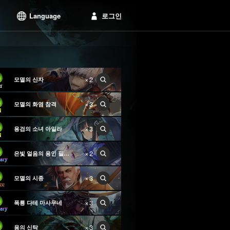
Language
로그인
×2
모멸의 신자
×3
모멸의 화염 참격
×3
용검의 소녀 아일라
×2
은빛 얼음의 용인 필레인
×3
모멸의 시종
×3
폭룡 다테 마사무네
×3
용의 신탁