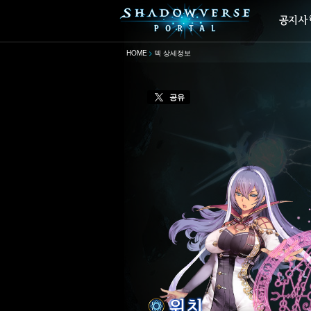
HOME
덱 상세정보
공유