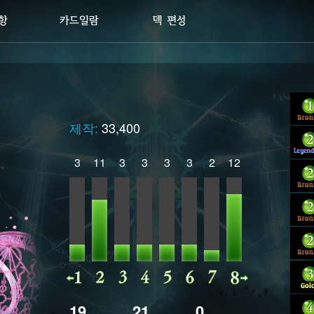
제작:
33,400
3
11
3
3
3
3
2
12
19
21
0