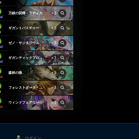
×3
万緑の回帰・ラティカ
×3
ギガントパスチャー
×3
ゼノ・サジタリウス
×3
ギガンティックブロッサム
×3
森林の狼
×3
フォレストダーク・レオネル
×3
ウィンドフェアリー
ログイン