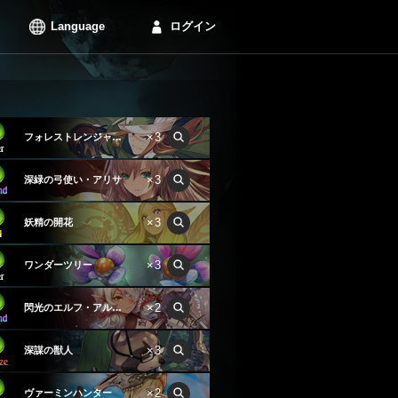
Language
ログイン
×3
フォレストレンジャー・ウェルダー
×3
深緑の弓使い・アリサ
×3
妖精の開花
×3
ワンダーツリー
×2
閃光のエルフ・アルバータ
×3
深謀の獣人
×2
ヴァーミンハンター