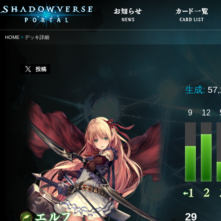
HOME
デッキ詳細
投稿
生成:
57
9
12
29