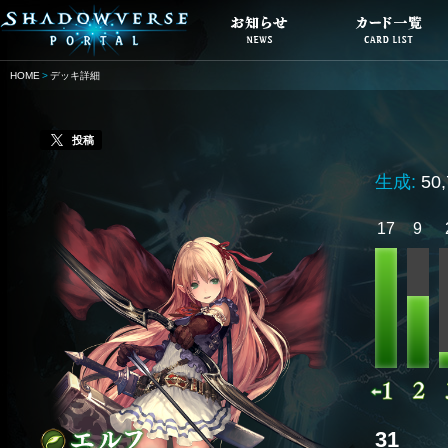
HOME
デッキ詳細
投稿
生成:
50
17
9
31